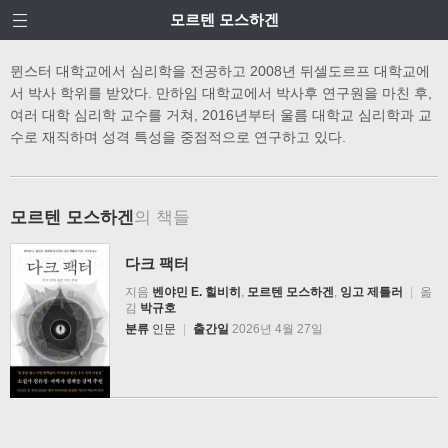
모르텐 모스하겐
뮌스터 대학교에서 심리학을 전공하고 2008년 뒤셀도르프 대학교에
서 박사 학위를 받았다. 만하임 대학교에서 박사후 연구원을 마친 후,
여러 대학 심리학 교수를 거쳐, 2016년부터 울름 대학교 심리학과 교
수로 재직하며 성격 특성을 중점적으로 연구하고 있다.
모르텐 모스하겐
의 책들
다크 팩터
지음
벤야민 E. 힐비히
,
모르텐 모스하겐
,
잉고 제틀러
|
옮
김
박규호
분류
인문
|
출간일
2026년 4월 27일