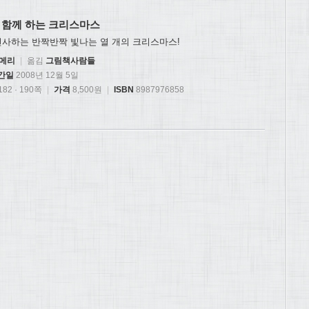
 함께 하는 크리스마스
선사하는 반짝반짝 빛나는 열 개의 크리스마스!
고메리
|
옮김
그림책사람들
간일
2008년 12월 5일
82 · 190쪽
|
가격
8,500원
|
ISBN
8987976858