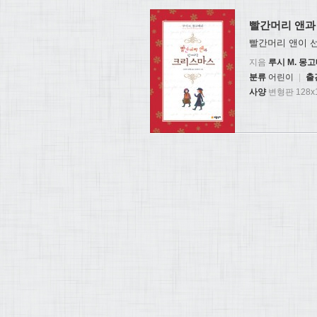
빨간머리 앤과
빨간머리 앤이 
지음
루시 M. 몽
분류
어린이
|
출
사양
변형판 128x1