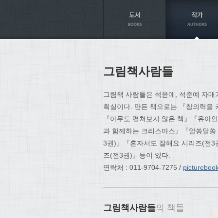
Axt
그림책사람들
그림책 사람들은 석윤예, 석준예 자매
획실이다. 만든 책으로는 『창의력을 키워
『아무도 펼쳐보지 않은 책』『유아인지
과 함께하는 크리스마스』『알쏭달쏭 
3권)』『혼자서도 잘해요 시리즈(전3
즈(전3권)』등이 있다.
연락처 : 011-9704-7275 /
picturebo
그림책사람들
의 책들