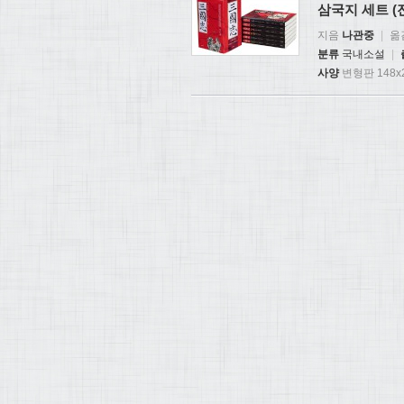
삼국지 세트 (
지음
나관중
|
옮
분류
국내소설
|
사양
변형판 148x