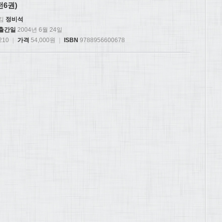
전6권)
김
정비석
출간일
2004년 6월 24일
210
|
가격
54,000원
|
ISBN
9788956600678