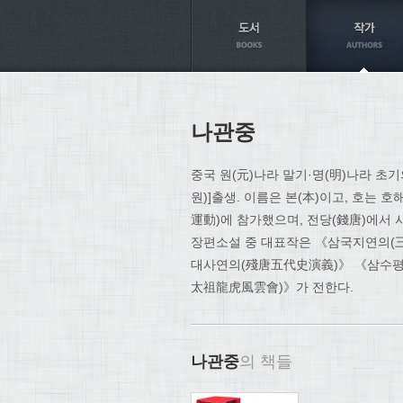
Axt
나관중
중국 원(元)나라 말기·명(明)나라 초
원)]출생. 이름은 본(本)이고, 호는 
運動)에 참가했으며, 전당(錢唐)에서 
장편소설 중 대표작은 《삼국지연의(
대사연의(殘唐五代史演義)》 《삼수평
太祖龍虎風雲會)》가 전한다.
나관중
의 책들