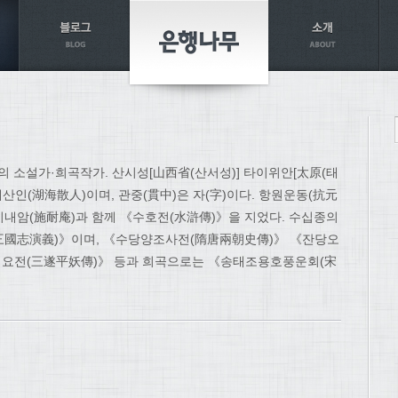
기의 소설가·희곡작가. 산시성[山西省(산서성)] 타이위안[太原(태
호해산인(湖海散人)이며, 관중(貫中)은 자(字)이다. 항원운동(抗元
시내암(施耐庵)과 함께 《수호전(水滸傳)》을 지었다. 수십종의
三國志演義)》이며, 《수당양조사전(隋唐兩朝史傳)》 《잔당오
요전(三遂平妖傳)》 등과 희곡으로는 《송태조용호풍운회(宋