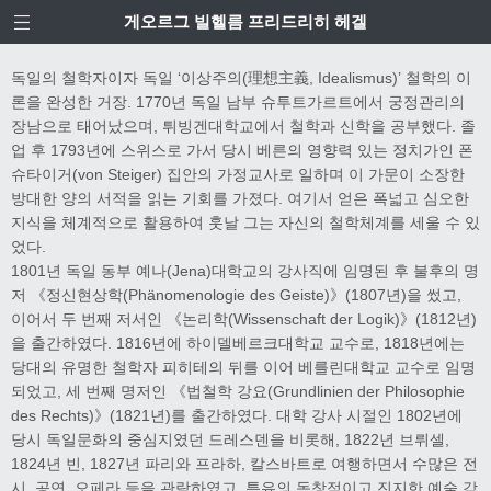
게오르그 빌헬름 프리드리히 헤겔
독일의 철학자이자 독일 ‘이상주의(理想主義, Idealismus)’ 철학의 이
론을 완성한 거장. 1770년 독일 남부 슈투트가르트에서 궁정관리의
장남으로 태어났으며, 튀빙겐대학교에서 철학과 신학을 공부했다. 졸
업 후 1793년에 스위스로 가서 당시 베른의 영향력 있는 정치가인 폰
슈타이거(von Steiger) 집안의 가정교사로 일하며 이 가문이 소장한
방대한 양의 서적을 읽는 기회를 가졌다. 여기서 얻은 폭넓고 심오한
지식을 체계적으로 활용하여 훗날 그는 자신의 철학체계를 세울 수 있
었다.
1801년 독일 동부 예나(Jena)대학교의 강사직에 임명된 후 불후의 명
저 《정신현상학(Phänomenologie des Geiste)》(1807년)을 썼고,
이어서 두 번째 저서인 《논리학(Wissenschaft der Logik)》(1812년)
을 출간하였다. 1816년에 하이델베르크대학교 교수로, 1818년에는
당대의 유명한 철학자 피히테의 뒤를 이어 베를린대학교 교수로 임명
되었고, 세 번째 명저인 《법철학 강요(Grundlinien der Philosophie
des Rechts)》(1821년)를 출간하였다. 대학 강사 시절인 1802년에
당시 독일문화의 중심지였던 드레스덴을 비롯해, 1822년 브뤼셀,
1824년 빈, 1827년 파리와 프라하, 칼스바트로 여행하면서 수많은 전
시, 공연, 오페라 등을 관람하였고, 특유의 독창적이고 진지한 예술 감