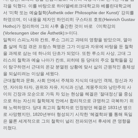
각을 익혔다. 이를 바탕으로 하이델베르크대학교와 베를린대학교에
서 ‘미학 또는 예술철학(Ästhetik oder Philosophie der Kunst)’ 강의를
하였으며, 이 내용을 제자인 하인리히 구스타프 호토(Heinrich Gustav
Hotho)가 정리하여 그의 사후 출간한 것이 바로 《미학강의
(Vorlesungen über die Ästhetik)≫이다.
일찍이 스피노자와 칸트, 루소 그리고 괴테의 영향을 받았으며, 열아
홉 살에 직접 겪은 프랑스 혁명은 그가 이성과 자유에 바탕을 둔 철학
을 과제로 삼는 데 하나의 단초가 되었다. 또한 루소의 사상, 고대 그
리스의 철학과 예술 나아가 칸트, 피히테 등 당대의 주요 철학들을 깊
이 탐구하면서 근대의 온갖 분열된 상황에 맞서 삶의 근원적인 총체성
을 되살리려는 이상을 세웠다.
근대철학과 문화, 사회 안에서 주체와 지식의 대상인 객체, 정신과 자
연, 자아와 타자, 권위와 자유, 지식과 신념, 계몽주의와 낭만주의 사
이의 긴장과 모순으로 가득 차 있는 현상을 헤겔은 ‘절대정신’을 중심
으로 하는 자신의 철학체계 안에서 합리적으로 규명하고 극복하기 위
해 노력하였다. 당대 최고의 철학자로 인정받던 헤겔은 1831년 병으
로 사망했지만, 1820년부터 형성되기 시작한 ‘헤겔학파’를 통해 독일
은 물론 세계적으로 그의 철학이 널리 전파되면서 후세에 큰 영향을
끼쳤다.