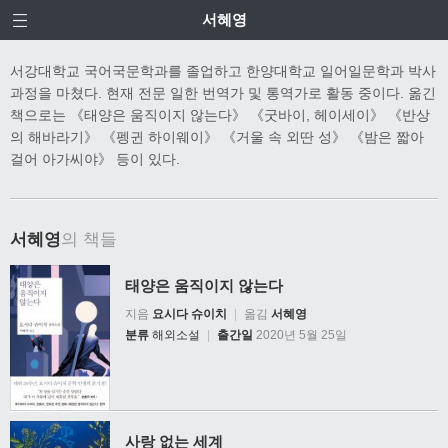
서혜영
서강대학교 국어국문학과를 졸업하고 한양대학교 일어일문학과 박사
과정을 마쳤다. 현재 전문 일한 번역가 및 통역가로 활동 중이다. 옮긴
책으로는 《태양은 움직이지 않는다》 《굿바이, 헤이세이》 《반상
의 해바라기》 《펭귄 하이웨이》 《거울 속 외딴 성》 《밤은 짧아
걸어 아가씨야》 등이 있다.
서혜영
의 책들
태양은 움직이지 않는다
지음
요시다 슈이치
|
옮김
서혜영
분류
해외소설
|
출간일
2020년 5월 25일
사랑 없는 세계