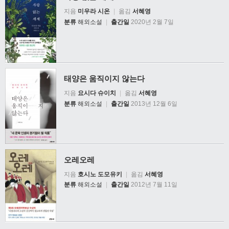
지음
미우라 시온
|
옮김
서혜영
분류
해외소설
|
출간일
2020년 2월 7일
태양은 움직이지 않는다
지음
요시다 슈이치
|
옮김
서혜영
분류
해외소설
|
출간일
2013년 12월 6일
오레오레
지음
호시노 도모유키
|
옮김
서혜영
분류
해외소설
|
출간일
2012년 7월 11일