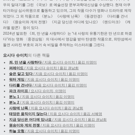
우의 일대기를 그린 《국보》로 예술선장 문부과학대신상을 수상했다. 현재 아쿠
타가와상 심사위원으로 활동하고 있으며, 그의 작품 다수가 영화나 드라마로 제작
되었다. 그 외 작품으로 《분노》 《사랑에 난폭》 《동경만경》 《다리를 건너
다》 《원숭이와 게의 전쟁》 《지금 당신은 어디에 있나요》 《랜드마크》 《캐
러멜 팝콘》 등이 있다.
2024년 발표한 《죄, 만 년을 사랑하다》는 “내 사랑의 유통기한은 만 년으로 하겠
다”라는 영화 〈중경삼림〉의 대사에서 영감을 받아 탄생한 작품으로, 외딴섬에서
돌연 사라진 부호의 과거 속 비밀을 추적하는 미스터리를 그린다.
요시다 슈이치
의 다른 책들
죄, 만 년을 사랑하다
/ 지음 요시다 슈이치 | 옮김 이영미
퍼레이드
/ 지음 요시다 슈이치 | 옮김 권남희
숲은 알고 있다
/ 지음 요시다 슈이치 | 옮김 이영미
워터 게임
/ 지음 요시다 슈이치 | 옮김 이영미
다리를 건너다
/ 지음 요시다 슈이치 | 옮김 이영미
파크 라이프
/ 요시다 슈이치, 이영미
분노 1
/ 지음 요시다 슈이치 | 옮김 이영미
분노 2
/ 지음 요시다 슈이치 | 옮김 이영미
사랑에 난폭
/ 지음 요시다 슈이치 | 옮김 권남희
태양은 움직이지 않는다
/ 지음 요시다 슈이치 | 옮김 서혜영
지금 당신은 어디에 있나요
/ 지음 요시다 슈이치 | 옮김 권남희
원숭이와 게의 전쟁
/ 지음 요시다 슈이치 | 옮김 이영미
하늘 모험
/ 지음 요시다 슈이치 | 옮김 이영미