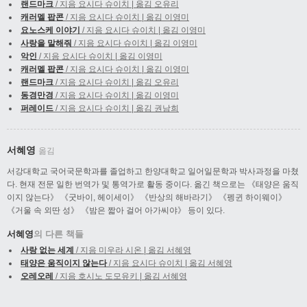
랜드마크
/ 지음 요시다 슈이치 | 옮김 오유리
캐러멜 팝콘
/ 지음 요시다 슈이치 | 옮김 이영미
요노스케 이야기
/ 지음 요시다 슈이치 | 옮김 이영미
사랑을 말해줘
/ 지음 요시다 슈이치 | 옮김 이영미
악인
/ 지음 요시다 슈이치 | 옮김 이영미
캐러멜 팝콘
/ 지음 요시다 슈이치 | 옮김 이영미
랜드마크
/ 지음 요시다 슈이치 | 옮김 오유리
동경만경
/ 지음 요시다 슈이치 | 옮김 이영미
퍼레이드
/ 지음 요시다 슈이치 | 옮김 권남희
서혜영
옮김
서강대학교 국어국문학과를 졸업하고 한양대학교 일어일문학과 박사과정을 마쳤
다. 현재 전문 일한 번역가 및 통역가로 활동 중이다. 옮긴 책으로는 《태양은 움직
이지 않는다》 《굿바이, 헤이세이》 《반상의 해바라기》 《펭귄 하이웨이》
《거울 속 외딴 성》 《밤은 짧아 걸어 아가씨야》 등이 있다.
서혜영
의 다른 책들
사랑 없는 세계
/ 지음 미우라 시온 | 옮김 서혜영
태양은 움직이지 않는다
/ 지음 요시다 슈이치 | 옮김 서혜영
오레오레
/ 지음 호시노 도모유키 | 옮김 서혜영