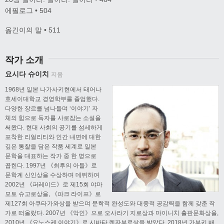
에필로그 • 504
옮긴이의 말 • 511
작가 소개
요시다 슈이치
지음
1968년 일본 나가사키현에서 태어나
호세이대학교 경영학부를 졸업했다.
다양한 장르를 넘나들며 ‘이야기’ 자
체의 힘으로 독자를 사로잡는 소설을
써왔다. 현대 사회의 공기를 섬세하게
포착한 리얼리티와 인간 내면에 대한
깊은 통찰을 담은 작품 세계로 일본
문학을 대표하는 작가 중 한 명으로
꼽힌다. 1997년 《최후의 아들》로
문학계 신인상을 수상하며 데뷔하여
2002년 《퍼레이드》로 제15회 야마
모토 슈고로상을, 《파크 라이프》로
제127회 아쿠타가와상을 받으며 문학적 완성도와 대중적 공감력을 함께 갖춘 작
가로 떠올랐다. 2007년 《악인》으로 오사라기 지로상과 마이니치 출판문화상을,
2010년 《요노스케 이야기》로 시바타 렌자부로상을 받았다. 2018년 가부키 배