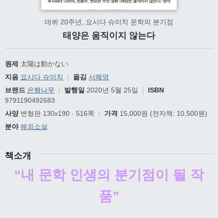
데뷔 20주년, 요시다 슈이치 문학의 분기점
태양은 움직이지 않는다
원제
太陽は動かない
지음
요시다 슈이치
|
옮김
서혜영
브랜드
은행나무
|
발행일
2020년 5월 25일
|
ISBN
9791190492683
사양
변형판 130x190 · 516쪽
|
가격
15,000원
(전자책: 10,500원)
분야
해외소설
책소개
“내 문학 인생의 분기점이 될 작
품”