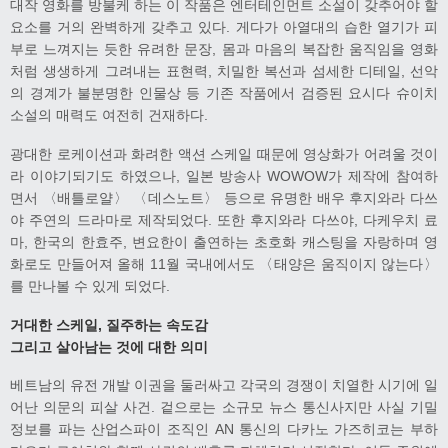
대작 영화를 방불케 하는 이 작품은 엔터테인먼트 소설이 갖추어야 할
요소를 거의 완벽하게 갖추고 있다. 게다가 아열대의 습한 열기가 피
부로 느껴지는 듯한 유려한 문장, 몸과 마음의 복잡한 움직임을 영화
처럼 생생하게 그려내는 표현력, 치밀한 복선과 섬세한 디테일, 선악
의 경계가 불분명한 인물상 등 기존 작품에서 검증된 요시다 슈이치
소설의 매력도 여전히 건재하다.
광대한 로케이션과 화려한 액션 스케일 때문에 영상화가 어려울 것이
라 이야기되기도 하였으나, 일본 방송사 WOWOW가 제작에 참여하
면서 〈배틀로얄〉 〈데스노트〉 등으로 유명한 배우 후지와라 다쓰
야 주연의 드라마로 제작되었다. 또한 후지와라 다쓰야, 다케우치 료
마, 한국의 한효주, 변요한이 출연하는 초호화 캐스팅을 자랑하며 영
화로도 만들어져 올해 11월 국내에서도 〈태양은 움직이지 않는다〉
를 만나볼 수 있게 되었다.
거대한 스케일, 질주하는 속도감
그리고 살아남는 것에 대한 의미
베트남의 유전 개발 이권을 둘러싸고 각국의 경쟁이 치열한 시기에 일
어난 의문의 피살 사건. 겉으로는 소규모 뉴스 통신사지만 사실 기밀
정보를 파는 산업스파이 조직인 AN 통신의 다카노 가즈히코는 부하