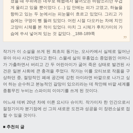
졌을 때 주위에는 네무로 해협에서 불어오는 바람소리만 무겁
게 울리고 있을 뿐이었다. (…) 입 안에는 피가 고였고, 하늘을
향하고 있는 두 눈에서는 피눈물이 흐르고 있었다. 그리고 가
슴에는 구멍이 뻥 뚫려 있었다. 어린 시절 다오카는 차에 치인
고양이 시체를 본 적이 있었다. 마치 그 시체가 후치가미의 가
슴에 쑤셔 넣어져 있는 것 같았다. _188-189쪽
작가가 이 소설을 쓰게 된 최초의 동기는, 오사카에서 실제로 일어난
유아 아사 사건이었다고 한다. 스물세 살의 유흥업소 종업원인 어머니
가 가출하면서 버리고 간 두 어린아이가 굶어 죽은 상태로 발견된 사
건은 일본 사회에 큰 충격을 주었다. 작가는 이를 모티브로 작품을 구
상하던 중, 절망적인 폐쇄 공간에 갇힌 아이라면 바깥으로 나가고 싶
어 하는 순수하고 본능적인 갈망이 있으리라는 데 착안해 바깥 세계를
종횡무진 누비는 스파이의 이야기를 쓰게 된 것이다.
어느새 데뷔 20년 차에 이른 요시다 슈이치. 작가이자 한 인간으로서
절정기이자 분기점에 선 그의 새로운 도전과 성공을 이 장편소설로 접
할 수 있을 것이다.
■ 추천의 글