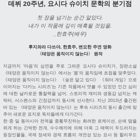
데뷔 20주년, 요시다 슈이치 문학의 분기점
첫 장을 넘기는 순간 알았다.
내가 이 작품에 깊이 매혹될 것임을.
_한효주
(배우)
후지와라 다쓰야, 한효주, 변요한 주연 영화
〈태양은 움직이지 않는다〉 원작
지금까지 ‘마음’의 심연을 주로 그려온 요시다 슈이치가, 장편소설
《태양은 움직이지 않는다》에서는 ‘몸’의 움직임에 초점을 맞추었다.
《태양은 움직이지 않는다》 《숲은 알고 있다》 《워터 게임》으로
이어지는 ‘다카노 시리즈’는 기존 작품에서 엿볼 수 있었던 인간 심리
에 대한 날카로운 통찰력을 넘어, 스토리적 재미와 생동감 넘치는 캐
릭터, 서스펜스와 긴장감까지 동시에 선사한다. 지난 2013년 출간된
바 있는 《태양은 움직이지 않는다》는 후속 시리즈의 동시 출간에 맞
추어 새로운 표지로 독자들에게 다가간다.
한·중·일 동아시아 전역을 종횡무진하는 화려한 로케이션, 손에 땀을
쥐게 하는 긴박한 전개, 수수께끼에 의해 더욱 그 매력이 두드러지는
등장인물들, 국제 정세와 경제 흐름의 개연성 있는 묘사 등 할리우드