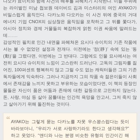
다오카 료이치와 함께 사건의 배후를 파헤치기 시작한다. 이들 주위에
는 라이벌인 미남 첩보원 데이비드 김과 미스터리의 여인 AYAKO가
비밀스럽게 움직인다. 다카노와 다오카는 이 사건 뒤에 중국의 거대
에너지 기업 CNOX의 심상찮은 움직임을 포착하고 그 뒤를 쫓다가,
아시아 정치와 경제 거물들의 복잡하게 얽힌 이권 싸움에 말려드는
데…….
감성적인 필치로 인간 내면을 파헤쳐온 요시다 슈이치의 기존 작품에
서는 볼 수 없었던 설정과 전개다. 이전에는 ‘정(靜)’ 속에 있는 ‘동
(動)’을 그렸다면, 이번에는 그 반대다. 그럼에도 인물 묘사에서는 여
전히 요시다 슈이치의 느낌이 고스란히 드러난다. 고독의 그림자를 짊
어진, 100퍼센트 행복하지 않고 그럴 수도 없는 캐릭터들은 그의 기존
독자들에게 익숙하다. 그러나 지금까지 그의 작품 속 젊은이들이 사회
에서 존재감을 느끼지 못하고 부유하는 모습이었다면, 이 책의 등장인
물들은 자신이 품은 어둠과 존재에 대한 갈등으로 고민하지 않는다.
돈, 사랑, 야심 등 살아 꿈틀대는 인간적 욕망을 안고서, 그저 죽지 않
고 살아가기 위해 돌진하는 것이다.
AYAKO는 그렇게 묻는 다카노를 자못 우스꽝스럽다는 듯이
바라보더니, “우리가 서로 사랑하기라도 한다고 생각해요?”
하고 웃었다. “앤디와 나는 분명 비슷한 유형의 인간이긴 해