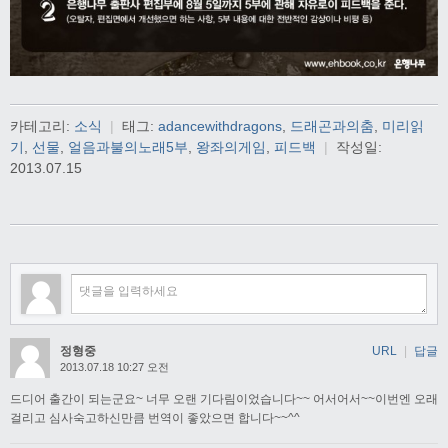
카테고리:
소식
|
태그:
adancewithdragons
,
드래곤과의춤
,
미리읽
기
,
선물
,
얼음과불의노래5부
,
왕좌의게임
,
피드백
|
작성일:
2013.07.15
정형중
URL
|
답글
2013.07.18 10:27 오전
드디어 출간이 되는군요~ 너무 오랜 기다림이었습니다~~ 어서어서~~이번엔 오래
걸리고 심사숙고하신만큼 번역이 좋았으면 합니다~~^^