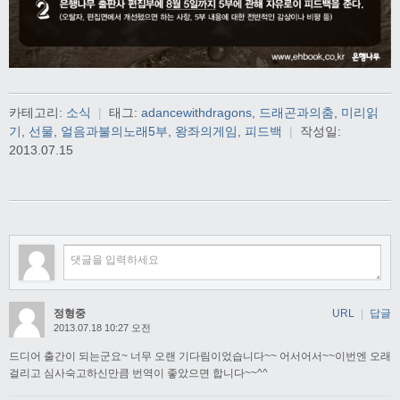
카테고리:
소식
|
태그:
adancewithdragons
,
드래곤과의춤
,
미리읽
기
,
선물
,
얼음과불의노래5부
,
왕좌의게임
,
피드백
|
작성일:
2013.07.15
정형중
URL
|
답글
2013.07.18 10:27 오전
드디어 출간이 되는군요~ 너무 오랜 기다림이었습니다~~ 어서어서~~이번엔 오래
걸리고 심사숙고하신만큼 번역이 좋았으면 합니다~~^^