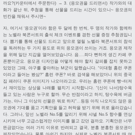
까요?(카운터에서 주문한다) → 3. (응모권을 드리면서) 작가와의 대
화가 끝난 뒤, 추첨을 통해 선물을 드리는 시간이 있으니~ 응모권의
빈칸을 채워서 주시면~
자, 여기서 ‘응모권’이라 함은 두 달에 한 번씩, 두 명의 작가와 함께하
는 노벨라 북콘서트의 출석 체크 이벤트를 겸한 선물 증정 추첨권입니
다. 뽑기를 통해 선물도 드리고 앞으로 열릴 노벨라 북콘서트의 참석
을 독려하는 두 가지 용도로 위의 응모권이 쓰이는 거죠. 응모권 제작
을 위해 일단 지갑을 열어보았습니다. 음….죄다 뻔하게 생긴 카페 쿠
폰뿐이군요. 응모권 디자인을 어떻게 해야 할지 갈피를 잡지 못하고
있었던 그때, 야구를 좋아하는 M군이 말했습니다. “이대형 홈런 쿠폰
이라고 들어는 봤삼?” 홈런 쿠폰? 바로 검색을 해보았더니 위의 중국
집 패러디 쿠폰 이미지가 나오더라고요. 우리는 홈런 쿠폰에 빵~터져
서 재미있는 상상을 나래를 펼치기 시작합니다. “(신이 나서)탕수육
들고 있는 사람은 누구로 할까. 무슨 반점이라고 하지, 탕수육에 버금
가는, 아니 그 이상의 선물은 뭐로 하지”…등등 아직 나오지도 않은 응
모권에 기대를 품고 기획안을 들고 허락을 받기 위해 위로 올라갔습니
다. 그러나, 앞선 노벨라 No.5를 알리기 위해 샤넬 No.5 향수를 연상
시키며 너무 고급스럽게만 이미지를 몰고 갔던 걸까요. 기획안은 너무
뜬금없다는 여러 가지 이유로 반려되고 결국, 분홍 분홍한 응모권이
제작되었습니다. 물론 아쉽긴 하지만, 실제로 노벨라 북콘서트 때 여