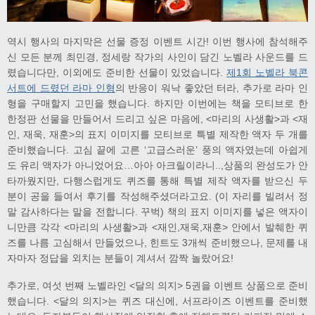
역시 행사의 마지막은 선물 증정 이벤트 시간! 이번 행사에 참석해주
신 모든 분께 최민경, 정세랑 작가의 사인이 담긴 노벨라 사운드를 드
렸습니다만, 이외에도 준비한 선물이 있었습니다.
제1회 노벨라 북콘
서트에 드렸던 라마 인형
의 반응이 워낙 좋았던 터라, 추가로 라마 인
형을 구매할지 고민을 했습니다. 하지만 이번에는 책을 모티브로 한
한정판 선물을 만들어서 드리고 싶은 마음에, <마리의 사생활>과 <재
인, 재욱, 재훈>의 표지 이미지를 모티브로 특별 제작한 액자 두 개를
준비했습니다. 고심 끝에 고른 ‘고급스러운’ 풍의 액자였는데 아쉽게
도 유리 액자가 아니었어요…아아 아크릴이라니..,상품의 완성도가 안
타까웠지만, 다행스럽게도 퀴즈를 통해 특별 제작 액자를 받으신 두
분이 공을 들여서 후기를 작성해주셨더라고요. (이 자리를 빌려서 정
말 감사하다는 말을 전합니다. 꾸벅) 책의 표지 이미지를 넣은 액자이
니만큼 각각 <마리의 사생활>과 <재인,재욱,재훈> 안에서 발췌한 퀴
즈를 나름 고심해서 만들었으나, 힌트도 3개씩 준비했으나, 문제를 내
자마자 정답을 외치는 분들이 계셔서 깜짝 놀랐어요!
추가로, 여섯 번째 노벨라인 <달의 의지> 5권을 이벤트 상품으로 준비
했습니다. <달의 의지>는 퀴즈 대신에, 서프라이즈 이벤트를 준비했