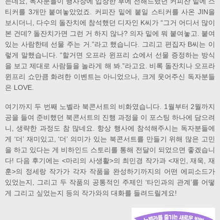
는데요, 독자분들이 행사장에 입장한 후에 전해드렸던 커피잔 밑에 스
티커를 3개만 붙여놓았었죠. 커피잔 밑에 붙일 스티커를 사온 JIN을
보시더니, 다수의 돌잔치에 참석했던 디자인 K씨가 “그거 어디서 많이
본 건데? 돌잔치가면 그런 거 하지 않나? 의자 밑에 뭐 붙여놓고. 붙여
있는 사람한테 선물 주는 거.”라고 했습니다. 그리고 편집자 B씨는 이
렇게 말했습니다. “할거면 오프라 윈프리 쇼에서 선물 증정하는 방식
을 보고 제대로 사람들을 놀라게 해 봐.”라고요. 비록 돌잔치나 오프라
윈프리 쇼만큼 화려한 이벤트는 아니었으나, 크게 웃어주신 독자분들
은 LOVE.
여기까지 두 번째 노벨라 북콘서트의 비화였습니다. 1월부터 2월까지
공을 들여 준비했던 북콘서트의 진행 과정을 이 포스팅 하나에 담으려
니, 생략한 과정도 참 많네요. 항상 행사에 참석해주시는 독자분들에
게 ‘더’ 재미있고, ‘더’ 의미가 있는 북콘서트를 만들기 위해 많은 고민
을 하고 있다는 게 비하인드 스토리를 통해 전달이 되었으면 좋겠습니
다! 다음 후기에는 <마리의 사생활>의 최민경 작가과 <재인, 재욱, 재
훈>의 정세랑 작가가 각자 작품을 완성하기까지의 어떤 에피소드가
있었는지, 그리고 두 작품의 공통적인 주제인 ‘타인과의 관계’를 어떻
게 그리고 싶었는지 등의 작가와의 대화를 들려드릴게요!