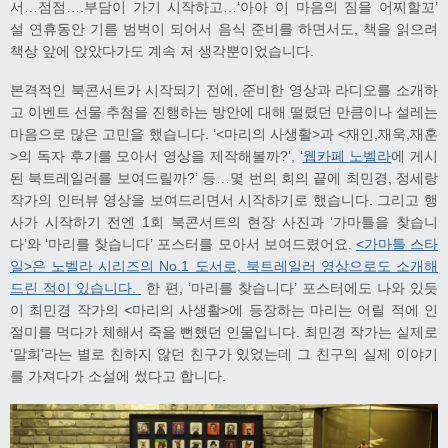
서…점점….부담이 가기 시작하고…‘아아 이 마음의 짐을 어찌할꼬’
설 연휴동안 기름 범벅이 되어서 음식 준비를 하면서도, 책을 읽으려
책상 앞에 앉았다가도 계속 저 생각뿐이었습니다.
본격적인 북콘서트가 시작되기 전에, 준비한 영상과 라디오를 소개하
고 이벤트 선물 추첨을 진행하는 방안에 대해 떨렸던 만큼이나 설레는
마음으로 많은 고민을 했습니다. ‘<마리의 사생활>과 <재인,재욱,재훈
>의 독자 후기를 모아서 영상을 제작해볼까?’, ‘
웹카페 노벨라
에 게시
된 북트레일러를 보여드릴까?’ 등…몇 번의 회의 끝에 최민경, 정세랑
작가의 인터뷰 영상을 보여드리면서 시작하기로 했습니다. 그리고 행
사가 시작하기 전엔 1회 북콘서트의 현장 사진과 ‘가마틀을 찾습니
다’와 ‘마리를 찾습니다’ 포스터를 모아서 보여드렸어요.
<가마틀 스타
일>은 노벨라 시리즈의 No.1 도서로, 북트레일러 영상으로도 소개해
드린 적이 있습니다.
한 편, ‘마리를 찾습니다’ 포스터에도 나와 있듯
이 최민경 작가의 <마리의 사생활>에 등장하는 마리는 어릴 적에 인
절미를 먹다가 체해서 죽을 뻔했던 인물입니다. 최민경 작가는 실제로
‘말희’라는 별로 친하지 않던 친구가 있었는데 그 친구의 실제 이야기
를 가져다가 소설에 썼다고 합니다.