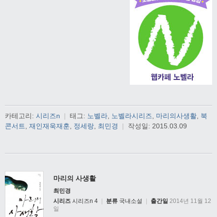
카테고리:
시리즈n
|
태그:
노벨라
,
노벨라시리즈
,
마리의사생활
,
북
콘서트
,
재인재욱재훈
,
정세랑
,
최민경
|
작성일:
2015.03.09
마리의 사생활
최민경
시리즈
시리즈n 4
|
분류
국내소설
|
출간일
2014년 11월 12
일