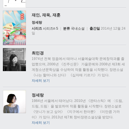
재인, 재욱, 재훈
정세랑
시리즈
시리즈n 5
|
분류
국내소설
|
출간일
2014년 12월 24
일
최민경
1974년 전북 정읍에서 태어나 서울예술대학 문예창작과를 졸
업했으며, 2006년 《진주신문》 가을문예와 2008년 제3회 세
계청소년문학상을 수상하며 작품 활동을 시작했다. 장편소설
《나는 할머니와 산다》 《십자매 기르기》가 있다.
자세히 보기
정세랑
1984년 서울에서 태어났다. 2010년 《판타스틱》에 〈드림,
드림, 드림〉을 발표하며 작품 활동을 시작했다. 장편소설로
《덧니가 보고 싶어》 《지구에서 한아뿐》 《이만큼 가까
이》가 있다. 2013년 제7회 창비장편소설상을 받았다.
자세히 보기