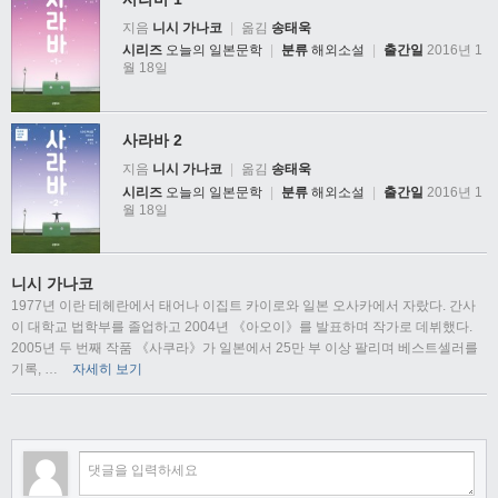
지음
니시 가나코
|
옮김
송태욱
시리즈
오늘의 일본문학
|
분류
해외소설
|
출간일
2016년 1
월 18일
사라바 2
지음
니시 가나코
|
옮김
송태욱
시리즈
오늘의 일본문학
|
분류
해외소설
|
출간일
2016년 1
월 18일
니시 가나코
1977년 이란 테헤란에서 태어나 이집트 카이로와 일본 오사카에서 자랐다. 간사
이 대학교 법학부를 졸업하고 2004년 《아오이》를 발표하며 작가로 데뷔했다.
2005년 두 번째 작품 《사쿠라》가 일본에서 25만 부 이상 팔리며 베스트셀러를
기록,
…
자세히 보기