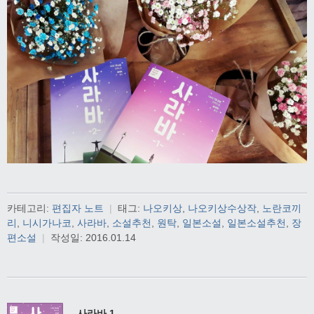
카테고리:
편집자 노트
|
태그:
나오키상
,
나오키상수상작
,
노란코끼
리
,
니시가나코
,
사라바
,
소설추천
,
원탁
,
일본소설
,
일본소설추천
,
장
편소설
|
작성일:
2016.01.14
사라바 1