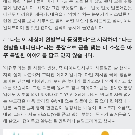
해낸 듯한 기분이 들어 어제 1, 2권 두 권을 손에 잡고 왠지 모를 뿌듯
함이 일었습니다. 하지만 그런 뿌듯함도 잠시. 알듯 말듯 일본어인듯
아닌듯 아리송한 제목과, 내용을 파악하기 힘든 분위기의 파스텔톤 아
련한 표지를 보니 하루라도 빨리 어떤 책인지 알려드리고 싶다, 아니
알려드려야 할 것만 같다는 압박이 동시에 들었습니다.
# “나는 이 세상에 왼발부터 등장했다”로 시작하여 “나는
왼발을 내디딘다”라는 문장으로 끝을 맺는 이 소설은 아
주 특별한 이야기를 담고 있지 않습니다.
‘아유무’라는 한 사람의 반생, 즉 태어나면서부터 서른일곱 살 현재까
지의 삶이 차분하게 그려진 이야기입니다. 다만 저처럼 극히 평범해
보이는 인생에 비하면, 꽤 무서운 높이의 롤러코스터 인생이라고 할
수는 있습니다. 그런 덕분에 원서로 칠백 페이지가 넘는 방대한 분량
임에도 지루함 없이 읽어나갈 수 있고, 2권에 다다르면 페이지를 넘기
는 속도감은 더욱 빨라질 수밖에 없는 일들이 쉴 틈 없이 펼쳐집니다.
일본 독자분들의 평에 한결같이 등장하는 내용이 ‘라스트가 소름!’인
데요, 그래서 저도 라스트(?)를 품고 있는 부분은 독서의 즐거움을 위
해 살포시 접어두고 앞부분을 간략하게 설명드리려고 합니다.