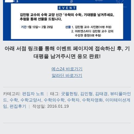
아래 서점 링크를 통해 이벤트 페이지에 접속하신 후, 기
대평을 남겨주시면 응모 완료!
예스24 바로가기
알라딘 바로가기
카테고리:
편집자 노트
|
태그:
굿윌헌팅
,
김민형
,
김태경
,
뷰티풀마인
드
,
수학
,
수학교양서
,
수학의수학
,
수학자
,
수학자영화
,
이미테이션게
임
,
편집후기
|
작성일:
2016.01.19