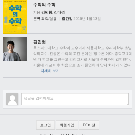
수학의 수학
지음
김민형
,
김태경
분류
과학/실용
|
출간일
2016년 1월 13일
김민형
옥스퍼드대학교 수학과 교수이자 서울대학교 수리과학부 초빙
석좌교수. 전공은 수학의 고전 분야인 ‘정수론’이다. 중학교 1학
년 때 학교를 그만두고 검정고시로 서울대 수학과에 입학했다.
서울대 개교 이후 처음으로 조기 졸업하여 당시 화제가 되었다.
…
자세히 보기
로그인
회원가입
PC버전