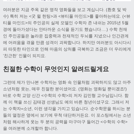
여러분은 지금 주옥 같은 명작 영화들을 보고 계십니다. (환호 및 박
수) 특히 저는 <굿 윌 헌팅>과 <뷰티풀 마인드>를 좋아하는데요. (<뷰
티풀 마인드>의 주인공의 실제 모델인 수학자 존 내쉬는 2015년 5월
경에 돌아가셨다는 안타까운 소식을 듣기도 했습니다….) 수학 천재
인 주인공들은 놀라운 집중력과 천재적인 두뇌를 지녔으나 인간관계
에 어려움을 겪을 만큼 성격이 괴팍합니다. 하지만 여러분도 아시다시
피 따듯한 타인으로 인해 마음의 상처를 극복하고 조금은 더 우리에게
‘친근한’ 인물이 되지요.
친절한 수학이 무엇인지 알려드릴게요
그런데 제가 만나본 수학자는 영화 속 인물처럼 괴팍하지도 않고 아주
소년처럼 웃는, 매우 친절한 분이셨어요. (영화는 영화일 뿐이겠죠!)
바로 수학 교양 신간 <수학의 수학>의 저자 김민형 교수님입니다. 함
께 이 책을 쓰신 김태경 선생님도 예의 바른 청년이셨구요. 그래서 저
는 수학자=소년, 이런 생각을 가지고 있습니다. 순수학문을 하시는 분
들의 열정은 옆에서 보기에 무척 대단하거든요. 이 포스팅에서는 소년
처럼 해사하게 웃는 두 분의 공력을 마구마구 들어간 <수학의 수학>
을 여러분께 소개할까 합니다.