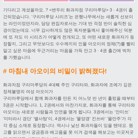
기다리고 계셨을까요..? <변두리 화과자점 구리마루당> 3 · 4권이 출
간되었습니다. ‘구리마루당 시리즈’는 은행나무에서는 새롭게 선보이
는 라인이었던지라, 담당 편집자로서는 기대 반 걱정 반이 솔직한 심
경이었는데요. 너무 감사하게도 많은 독자분들께서 좋아해주신 덕분
에 또 저도 이 시리즈가 어떻게 전개되고, 또 어떤 새로운 화과자가 등
장할지, 그리고 무엇보다도 수수께끼의 인물 아오이의 정체(?)를 빨리
알고 싶은 마음에 두근거리는 마음을 가득 안고 3 · 4권 출간에 박차
를 가했습니다.
# 마침내 아오이의 비밀이 밝혀졌다!
화과자점 구리마루당의 4대째 주인 구리타와, 화과자에 조예가 깊은
정체불명의 여성 아오이가
구리마루당에서 함께 화과자를 만든 지 어느덧 반 년이 흘렀을 때부터
3권은 시작합니다. 1, 2권에서와 마찬가지로, 화과자를 통해 구리타와
아오이는 새로운 사람들과 인연을 맺게 됩니다. 3권에서는 ‘안미쓰’
‘미타라시 경단’ ‘별사탕’이, 4권에서는 ‘물양갱’ 킨쓰바’ ‘물만주’가 각
각 중심 소재로 등장합니다. 역시나 낯선 화과자들이 있을 텐데요. 원
고를 읽으면서 궁금증과 배고픔을 못 이겨 검색을 해보고는 이곳저곳