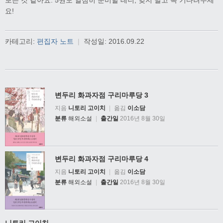
보는 것 같아요. 5권도 열심히 준비할 테니, 잊지 말고 꼭 기다려주세
요!
카테고리:
편집자 노트
|
작성일:
2016.09.22
변두리 화과자점 구리마루당 3
지음
니토리 고이치
|
옮김
이소담
분류
해외소설
|
출간일
2016년 8월 30일
변두리 화과자점 구리마루당 4
지음
니토리 고이치
|
옮김
이소담
분류
해외소설
|
출간일
2016년 8월 30일