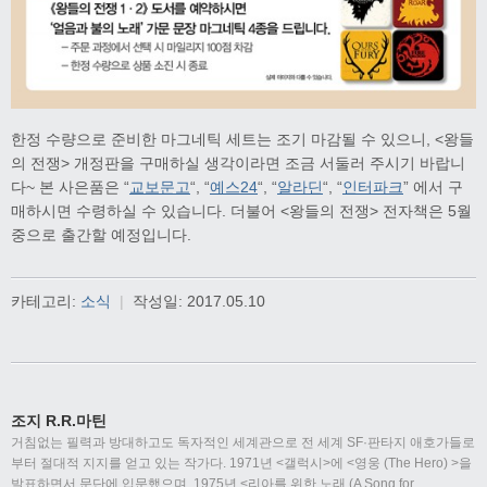
한정 수량으로 준비한 마그네틱 세트는 조기 마감될 수 있으니, <왕들
의 전쟁> 개정판을 구매하실 생각이라면 조금 서둘러 주시기 바랍니
다~ 본 사은품은 “
교보문고
“, “
예스24
“, “
알라딘
“, “
인터파크
” 에서 구
매하시면 수령하실 수 있습니다. 더불어 <왕들의 전쟁> 전자책은 5월
중으로 출간할 예정입니다.
카테고리:
소식
|
작성일:
2017.05.10
조지 R.R.마틴
거침없는 필력과 방대하고도 독자적인 세계관으로 전 세계 SF·판타지 애호가들로
부터 절대적 지지를 얻고 있는 작가다. 1971년 <갤럭시>에 <영웅 (The Hero) >을
발표하면서 문단에 입문했으며, 1975년 <리아를 위한 노래 (A Song for
…