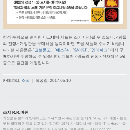
한정 수량으로 준비한 마그네틱 세트는 조기 마감될 수 있으니, <왕들
의 전쟁> 개정판을 구매하실 생각이라면 조금 서둘러 주시기 바랍니
다~ 본 사은품은 “
교보문고
“, “
예스24
“, “
알라딘
“, “
인터파크
” 에서 구
매하시면 수령하실 수 있습니다. 더불어 <왕들의 전쟁> 전자책은 5월
중으로 출간할 예정입니다.
카테고리:
소식
|
작성일:
2017.05.10
조지 R.R.마틴
거침없는 필력과 방대하고도 독자적인 세계관으로 전 세계 SF·판타지 애호가들로
부터 절대적 지지를 얻고 있는 작가다. 1971년 <갤럭시>에 <영웅 (The Hero) >을
발표하면서 문단에 입문했으며, 1975년 <리아를 위한 노래 (A Song for
…