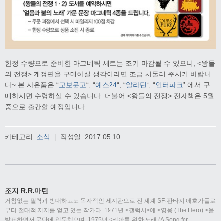
한정 수량으로 준비한 마그네틱 세트는 조기 마감될 수 있으니, <왕들
의 전쟁> 개정판을 구매하실 생각이라면 조금 서둘러 주시기 바랍니
다~ 본 사은품은 “
교보문고
“, “
예스24
“, “
알라딘
“, “
인터파크
” 에서 구
매하시면 수령하실 수 있습니다. 더불어 <왕들의 전쟁> 전자책은 5월
중으로 출간할 예정입니다.
카테고리:
소식
|
작성일:
2017.05.10
조지 R.R.마틴
거침없는 필력과 방대하고도 독자적인 세계관으로 전 세계 SF·판타지 애호가들로
부터 절대적 지지를 얻고 있는 작가다. 1971년 <갤럭시>에 <영웅 (The Hero) >을
발표하면서 문단에 입문했으며, 1975년 <리아를 위한 노래 (A Song for
…