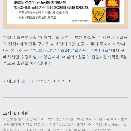
한정 수량으로 준비한 마그네틱 세트는 조기 마감될 수 있으니, <왕들
의 전쟁> 개정판을 구매하실 생각이라면 조금 서둘러 주시기 바랍니
다~ 본 사은품은 “
교보문고
“, “
예스24
“, “
알라딘
“, “
인터파크
” 에서 구
매하시면 수령하실 수 있습니다. 더불어 <왕들의 전쟁> 전자책은 5월
중으로 출간할 예정입니다.
카테고리:
소식
|
작성일:
2017.05.10
조지 R.R.마틴
거침없는 필력과 방대하고도 독자적인 세계관으로 전 세계 SF·판타지 애호가들로
부터 절대적 지지를 얻고 있는 작가다. 1971년 <갤럭시>에 <영웅 (The Hero) >을
발표하면서 문단에 입문했으며, 1975년 <리아를 위한 노래 (A Song for
…