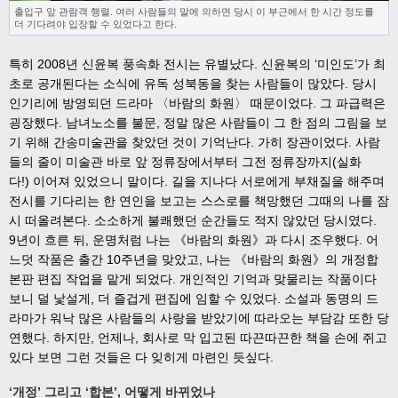
출입구 앞 관람객 행렬. 여러 사람들의 말에 의하면 당시 이 부근에서 한 시간 정도를
더 기다려야 입장할 수 있었다고 한다.
특히
2008
년 신윤복 풍속화 전시는 유별났다
.
신윤복의
‘
미인도
’
가 최
초로 공개된다는 소식에 유독 성북동을 찾는 사람들이 많았다
.
당시
인기리에 방영되던 드라마
〈
바람의 화원
〉
때문이었다
.
그 파급력은
굉장했다
.
남녀노소를 불문
,
정말 많은 사람들이 그 한 점의 그림을 보
기 위해 간송미술관을 찾았던 것이 기억난다
.
가히 장관이었다
.
사람
들의 줄이 미술관 바로 앞 정류장에서부터 그전 정류장까지
(
실화
다
!)
이어져 있었으니 말이다
.
길을 지나다 서로에게 부채질을 해주며
전시를 기다리는 한 연인을 보고는 스스로를 책망했던 그때의 나를 잠
시 떠올려본다
.
소소하게 불쾌했던 순간들도 적지 않았던 당시였다
.
9
년이 흐른 뒤
,
운명처럼 나는
《
바람의 화원
》
과 다시 조우했다
.
어
느덧 작품은 출간
10
주년을 맞았고
,
나는
《
바람의 화원
》
의 개정합
본판 편집 작업을 맡게 되었다
.
개인적인 기억과 맞물리는 작품이다
보니 덜 낯설게
,
더 즐겁게 편집에 임할 수 있었다
.
소설과 동명의 드
라마가 워낙 많은 사람들의 사랑을 받았기에 따라오는 부담감 또한 당
연했다
.
하지만
,
언제나
,
회사로 막 입고된 따끈따끈한 책을 손에 쥐고
있다 보면 그런 것들은 다 잊히게 마련인 듯싶다
.
‘
개정
’
그리고
‘
합본
’,
어떻게 바뀌었나