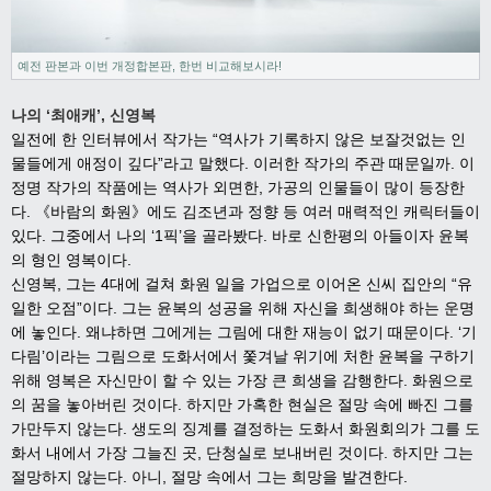
예전 판본과 이번 개정합본판, 한번 비교해보시라!
나의
‘
최애캐
’,
신영복
일전에 한 인터뷰에서 작가는
“
역사가 기록하지 않은 보잘것없는 인
물들에게 애정이 깊다
”
라고 말했다
.
이러한 작가의 주관 때문일까
.
이
정명 작가의 작품에는 역사가 외면한
,
가공의 인물들이 많이 등장한
다
.
《
바람의 화원
》
에도 김조년과 정향 등 여러 매력적인 캐릭터들이
있다
.
그중에서 나의
‘1
픽
’
을 골라봤다
.
바로 신한평의 아들이자 윤복
의 형인 영복이다
.
신영복
,
그는
4
대에 걸쳐 화원 일을 가업으로 이어온 신씨 집안의
“
유
일한 오점
”
이다
.
그는 윤복의 성공을 위해 자신을 희생해야 하는 운명
에 놓인다
.
왜냐하면 그에게는 그림에 대한 재능이 없기 때문이다
. ‘
기
다림
’
이라는 그림으로 도화서에서 쫓겨날 위기에 처한 윤복을 구하기
위해 영복은 자신만이 할 수 있는 가장 큰 희생을 감행한다
.
화원으로
의 꿈을 놓아버린 것이다
.
하지만 가혹한 현실은 절망 속에 빠진 그를
가만두지 않는다
.
생도의 징계를 결정하는 도화서 화원회의가 그를 도
화서 내에서 가장 그늘진 곳
,
단청실로 보내버린 것이다
.
하지만 그는
절망하지 않는다
.
아니
,
절망 속에서 그는 희망을 발견한다
.