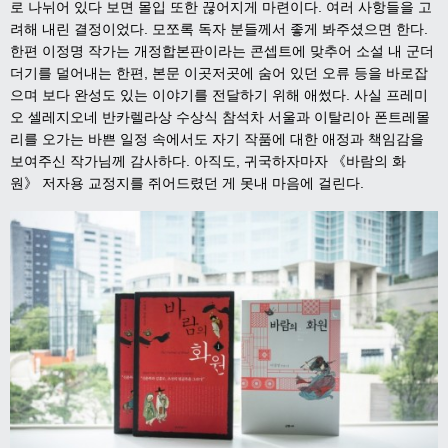
로 나뉘어 있다 보면 몰입 또한 끊어지게 마련이다
.
여러 사항들을 고
려해 내린 결정이었다
.
모쪼록 독자 분들께서 좋게 봐주셨으면 한다
.
한편 이정명 작가는 개정합본판이라는 콘셉트에 맞추어 소설 내 군더
더기를 덜어내는 한편
,
본문 이곳저곳에 숨어 있던 오류 등을 바로잡
으며 보다 완성도 있는 이야기를 전달하기 위해 애썼다
.
사실 프레미
오 셀레지오네 반카렐라상 수상식 참석차 서울과 이탈리아 폰트레몰
리를 오가는 바쁜 일정 속에서도 자기 작품에 대한 애정과 책임감을
보여주신 작가님께 감사하다
.
아직도
,
귀국하자마자
《
바람의 화
원
》
저자용 교정지를 쥐어드렸던 게 못내 마음에 걸린다
.