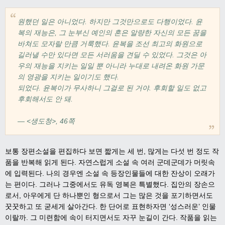
원했던 일은 아니었다. 하지만 그것만으로도 다행이었다. 윤
복의 재능은, 그 눈부신 예인의 혼은 알량한 자신의 모든 꿈을
바쳐도 모자랄 만큼 거룩했다. 윤복을 조선 최고의 화원으로
길러낼 수만 있다면 모든 서러움을 견딜 수 있었다. 그것은 아
우의 재능을 지키는 일일 뿐 아니라 누대로 내려온 화원 가문
의 영광을 지키는 일이기도 했다.
되었다. 윤복이가 무사하니 그걸로 된 거야. 후회할 일도 없고
후회해서도 안 돼.
― <생도청>, 46쪽
보통 장편소설을 편집하다 보면 짧게는 세 번
,
많게는 다섯 번 정도 작
품을 반복해 읽게 된다
.
자연스럽게 소설 속 여러 군데군데가 머릿속
에 입력된다
.
나의 경우엔 소설 속 등장인물들에 대한 잔상이 오래가
는 편이다
.
그러나 그중에서도 유독 영복은 특별했다
.
집안의 장손으
로서
,
아우에게 단 하나뿐인 형으로서 그는 많은 것을 포기하면서도
꿋꿋하고 또 굳세게 살아간다
.
한 단어로 표현하자면
‘
성스러운
’
인물
이랄까
.
그 미련함에 속이 터지면서도 자꾸 눈길이 간다
.
작품을 읽는