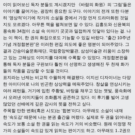
이미 읽어보신 독자 분들도 계시겠지만
《
바람의 화원
》
의
‘
그림
’
들은
이야기를 끌어가는
,
굉장히 중요한 도구다
.
이야기의 전개 또한 다분
히
‘
영상적
’
이기에 작가의 소설들 중에서 가장 먼저 드라마화된 것일
지도 모르겠다
.
아무튼 책을 펼쳐보면 알 수 있다
.
김홍도와 신윤복의
풍속화
34
점이 소설 속 이야기 곳곳과 밀접하게 잇닿아 있다는 걸
.
나
는 이 책이
,
한 권의 화집으로도 기능할 수 있길 바랐다
. “
출간
10
주년
기념 개정합본판
”
은 이러한 편집 의도에 좋은 명분이 되어주었다
.
그
결과 간송미술문화재단
,
국립중앙박물관
,
삼성미술관 리움이 소장하
고 있는 고해상도 이미지를 대여해 수록할 수 있었다
.
개정합본판을
통해 독자 분들은 구판보다 훨씬 더 선명하고 생생해진 두 천재 화가
들의 작품을 감상할 수 있을 것이다
.
표지라는 난제는 비교적 수월하게 해결됐다
.
이지선 디자이너는 다양
한 아이디어로 나의 빈곤한 상상력을 메워주었다
.
창살을 연상시키는
여러 패턴들
,
거기에 입힌 주황빛
,
바탕을 채우고 있는 잿빛
,
풍속화에
서 오려낸 이미지들이 조화롭게 공존하고 있다
.
이 후기를 빌어 고생
많았던 선배에게 깊은 감사의 뜻을 전하고 싶다
.
주목할 만한 변화
(
혹은 시도
)
는
‘
합본
’
이다
.
아무래도 소설이 내재
한
‘
속도감
’
때문에 나는 분권 출간을 꺼렸다
.
실제로 두 권을 읽어내는
속도가 보통 소설 한 권을 읽는 속도가 거의 비슷했다
.
원래 이정명 작
가의 소설들이 속도감 있게 읽히는 편이기도 하고
.
아무래도
1
․
2
권으