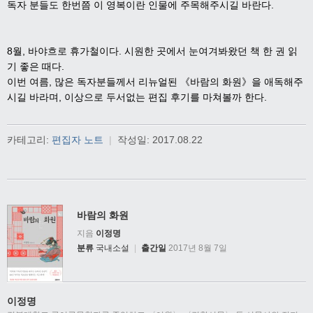
독자 분들도 한번쯤 이 영복이란 인물에 주목해주시길 바란다
.
8
월
,
바야흐로 휴가철이다
.
시원한 곳에서 눈여겨봐왔던 책 한 권 읽
기 좋은 때다
.
이번 여름
,
많은 독자분들께서 리뉴얼된
《
바람의 화원
》
을 애독해주
시길 바라며
,
이상으로 두서없는 편집 후기를 마쳐볼까 한다
.
카테고리:
편집자 노트
|
작성일:
2017.08.22
바람의 화원
지음
이정명
분류
국내소설
|
출간일
2017년 8월 7일
이정명