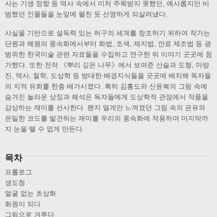
사는 기생 정향 등 역사 속에서 미처 주목받지 못했던, 예사롭지만 비
범했던 인물들을 눈앞에 펼친 듯 선명하게 되살려냈다.
사실을 기반으로 설득력 있는 허구의 세계를 창조하기 위하여 작가는
단원과 혜원의 풍속화에서부터 화법, 조색, 제지법, 안료 제조법 등 광
범위한 한국미술 관련 자료들을 수집하고 연구한 뒤 이야기 곳곳에 첨
가했다. 또한 전작 《뿌리 깊은 나무》에서 보여준 산술과 도형, 마방
진, 역사, 철학, 도상학 등 방대한 배경지식들을 곳곳에 배치해 독자들
의 지적 유희를 한층 배가시켰다. 특히 김홍도와 신윤복의 그림 속에
숨겨진 놀라운 상징과 해석은 독자들에게 도상학적 관점에서 작품을
감상하는 재미를 선사한다. 왠지 멀게만 느껴졌던 그림 속의 은유와
은밀한 코드를 발견하는 재미를 우리의 풍속화에 적용하여 마지막까
지 눈을 뗄 수 없게 만든다.
목차
프롤로그
생도청
얼굴 없는 초상화
화원이 되다
그림으로 겨루다