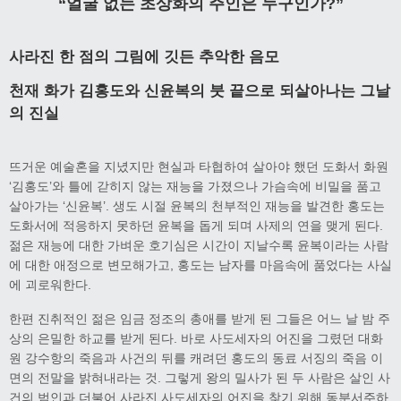
“얼굴 없는 초상화의 주인은 누구인가?”
사라진 한 점의 그림에 깃든 추악한 음모
천재 화가 김홍도와 신윤복의 붓 끝으로 되살아나는 그날
의 진실
뜨거운 예술혼을 지녔지만 현실과 타협하여 살아야 했던 도화서 화원
‘김홍도’와 틀에 갇히지 않는 재능을 가졌으나 가슴속에 비밀을 품고
살아가는 ‘신윤복’. 생도 시절 윤복의 천부적인 재능을 발견한 홍도는
도화서에 적응하지 못하던 윤복을 돕게 되며 사제의 연을 맺게 된다.
젊은 재능에 대한 가벼운 호기심은 시간이 지날수록 윤복이라는 사람
에 대한 애정으로 변모해가고, 홍도는 남자를 마음속에 품었다는 사실
에 괴로워한다.
한편 진취적인 젊은 임금 정조의 총애를 받게 된 그들은 어느 날 밤 주
상의 은밀한 하교를 받게 된다. 바로 사도세자의 어진을 그렸던 대화
원 강수항의 죽음과 사건의 뒤를 캐려던 홍도의 동료 서징의 죽음 이
면의 전말을 밝혀내라는 것. 그렇게 왕의 밀사가 된 두 사람은 살인 사
건의 범인과 더불어 사라진 사도세자의 어진을 찾기 위해 동분서주하