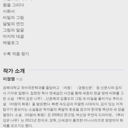
왕을 그리다
사화서
비밀의 그림
달빛의 연인
그림의 얼굴
마지막 대결
에필로그
수록 작품 찾기
작가 소개
이정명
지음
경북대학교 국어국문학과를 졸업하고 〈여원〉 〈경향신문〉 등 신문사와 잡지
사 기자로 일했다. 집현전 학사 연쇄살인 사건을 통해 세종의 한글 창제 비화를 그
린 소설 《뿌리 깊은 나무》, 신윤복과 김홍도의 그림 속 비밀을 풀어가는 추리소
설 《바람의 화원》을 발표했다. 빠른 속도감과 치열한 시대의식, 깊이 있는 지적
탐구가 돋보이는 소설들은 독자들의 폭발적 호응을 얻으며 한국형 팩션의 새 장을
열었다. 소설 《바람의 화원》은 2008년 문근영, 박신양 주연의 드라마로, 《뿌리
깊은 나무》는 2011년 한석규, 장혁, 신세경이 출연한 미니시리즈로 방영되어 화
제를 모으기도 했다.