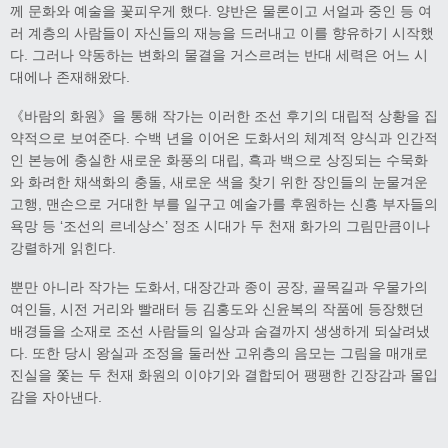
께 문화와 예술을 꽃피우게 했다. 양반은 물론이고 서얼과 중인 등 여
러 계층의 사람들이 자신들의 재능을 드러내고 이를 향유하기 시작했
다. 그러나 약동하는 변화의 물결을 거스르려는 반대 세력은 어느 시
대에나 존재해왔다.
《바람의 화원》을 통해 작가는 이러한 조선 후기의 대립적 상황을 집
약적으로 보여준다. 수백 년을 이어온 도화서의 체계적 양식과 인간적
인 본능에 충실한 새로운 화풍의 대립, 흑과 백으로 상징되는 수묵화
와 화려한 채색화의 충돌, 새로운 색을 찾기 위한 장인들의 눈물겨운
고행, 맨손으로 거대한 부를 일구고 예술가를 후원하는 신흥 부자들의
욕망 등 ‘조선의 르네상스’ 정조 시대가 두 천재 화가의 그림만큼이나
강렬하게 읽힌다.
뿐만 아니라 작가는 도화서, 대장간과 종이 공장, 골목길과 우물가의
여인들, 시전 거리와 빨래터 등 김홍도와 신윤복의 작품에 등장했던
배경들을 소재로 조선 사람들의 일상과 숨결까지 생생하게 되살려냈
다. 또한 당시 왕실과 조정을 둘러싼 고위층의 음모는 그림을 매개로
진실을 쫓는 두 천재 화원의 이야기와 결합되어 팽팽한 긴장감과 몰입
감을 자아낸다.