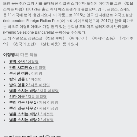
또한 윤동주와 그의 시를 불태웠던 검열관 스기야마 도잔의 이야기를 그린 《별을
스치는 바람》(2012)은 출간 즉시 베스트셀러에 올랐으며, 영국, 프랑스, 스페인
등 11개국에 번역․출간되었다. 이 작품으로 2015년 영국 인디펜던트 외국소설상
(Independent Foreign Fiction Prize)에 노미네이트되었으며, 2017년 한국 작가로
는 최초로 이탈리아에서 가장 권위 있는 문학상 프레미오 셀레지오네 반카렐라
(Premio Selezione Bancarella) 문학상을 수상했다.
그 외 작품으로 장편소설 《천년 후에》 《해바라기》 《마지막 소풍》 《악의 추
억》 《천국의 소년》 《선한 이웃》 등이 있다.
이정명
의 다른 책들
표류 소년
/ 이정명
안티 사피엔스
/ 이정명
부서진 여름
/ 이정명
밤의 양들 1
/ 이정명
밤의 양들 2
/ 지음 이정명
별을 스치는 바람
/ 지음 이정명
선한 이웃
/ 지음 이정명
뿌리 깊은 나무 1
/ 지음 이정명
뿌리 깊은 나무 2
/ 지음 이정명
별을 스치는 바람 1
/ 이정명
별을 스치는 바람 2
/ 이정명