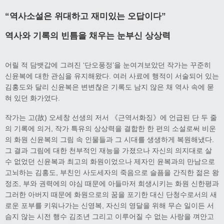
“역사소설은 위대하고 재미있는 오답이다”
역사와 기록의 빈틈을 채우는 눈부신 상상력
어릴 적 담뱃갑에 그려진 ‘단오풍정’을 눈여겨보았던 작가는 꾸준히
신윤복에 대한 관심을 유지해왔다. 여러 사료에 행적이 서술되어 있는
김홍도와 달리 신윤복은 변변찮은 기록도 남지 않은 채 역사 속에 묻
혀 있던 화가였다.
작가는 고(故) 오세창 선생의 저서 《근역서화징》에 언급된 단 두 줄
의 기록에 의거, 작가 특유의 상상력을 결합한 한 편의 소설로써 비운
의 화원 신윤복의 그림 속 인물들과 그 시대를 생생하게 복원해냈다.
그 결과 그림에 대한 천부적인 재능을 가졌으나 자신의 의지대로 살
수 없었던 신윤복과 최고의 화원이었으나 제자인 윤복과의 만남으로
고뇌하는 김홍도, 부친인 사도세자의 죽음으로 슬픔을 간직한 젊은 왕
정조, 부와 권력에의 야심 때문에 아들마저 희생시키는 화원 신한평과
그러한 아버지 때문에 화원으로의 꿈을 포기한 대신 단청수로서의 새
로운 포부를 키워나가는 신영복, 자신의 영달을 위해 무슨 일이든 서
슴지 않는 시전 행수 김조년 그리고 이루어질 수 없는 사랑을 껴안고