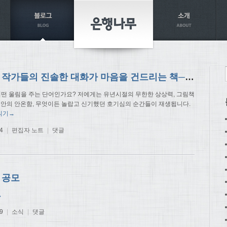
그림책 작가들의 진솔한 대화가 마음을 건드리는 책─《유럽의 그림책 작가들에게 묻다》 편집 후기
. 어떤 울림을 주는 단어인가요? 저에게는 유년시절의 무한한 상상력, 그림책
방 안의 안온함, 무엇이든 놀랍고 신기했던 호기심의 순간들이 재생됩니다.
읽기→
4
|
편집자 노트
|
댓글
 공모
→
9
|
소식
|
댓글