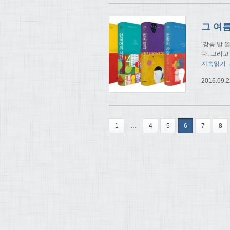
그 여름
‘강릉’발 
다. 그리고
계속읽기
2016.09.2
1
…
4
5
6
7
8