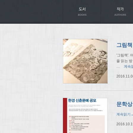
Axt
'그림책'
을 읽는 
…
계속
2016.11.0
문학상
계속읽기
2016.10.1