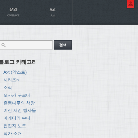
블로그 카테고리
Axt (악스트)
시리즈n
소식
오사카 구르메
은행나무의 책장
이런 저런 행사들
마케터의 수다
편집자 노트
작가 소개