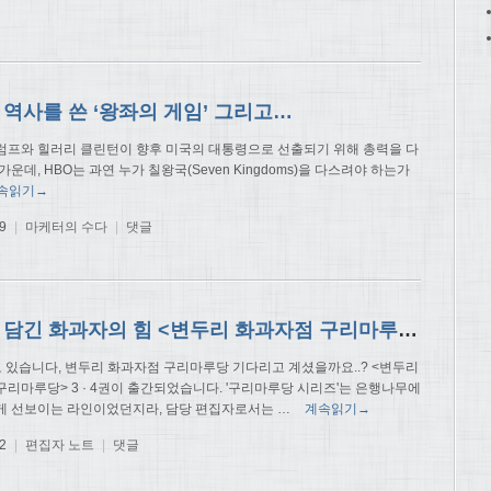
 역사를 쓴 ‘왕좌의 게임’ 그리고…
럼프와 힐러리 클린턴이 향후 미국의 대통령으로 선출되기 위해 총력을 다
가운데, HBO는 과연 누가 칠왕국(Seven Kingdoms)을 다스려야 하는가
속읽기→
9
|
마케터의 수다
|
댓글
마음이 담긴 화과자의 힘 <변두리 화과자점 구리마루당 3 · 4>
고 있습니다, 변두리 화과자점 구리마루당 기다리고 계셨을까요..? <변두리
구리마루당> 3 · 4권이 출간되었습니다. '구리마루당 시리즈'는 은행나무에
게 선보이는 라인이었던지라, 담당 편집자로서는
…
계속읽기→
2
|
편집자 노트
|
댓글