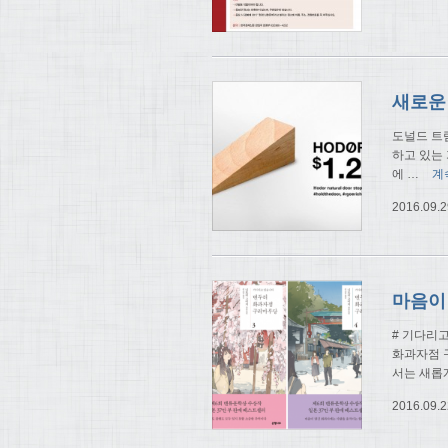
새로운
도널드 트
하고 있는 
에
…
계
2016.09.2
# 기다리
화과자점 
서는 새롭
2016.09.2