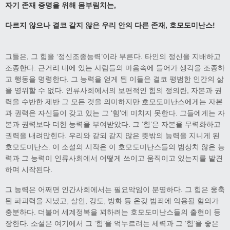
자기 존재 증명을 위해 몸부림치는
,
다르지 않으나 결코 같지 않은 우리 안의 다른 존재
,
호모도미난스
!
그들은, 그 힘을 ‘정신조종능력’이라 부른다. 타인의 정신을 지배하고
조종한다. 근거리 내에 있는 사람들의 마음속에 들어가 생각을 조종하
고 행동을 명령한다. 그 능력을 얻게 된 이들은 결코 평범한 인간의 삶
을 영위할 수 없다. 인류사회에서의 보편적인 힘의 정의란, 자본과 권
력을 수반한 제반 그 모든 것을 의미하지만 호모도미난스에게는 자본
과 권력은 자신들이 갖고 있는 그 ‘힘’에 미치지 못한다. 그들에게는 자
본과 권력보다 더한 능력을 부여받았다. 그 ‘힘’은 자본을 무력화하고
권력을 내려앉힌다. 우리와 같되 같지 않은 뜻밖의 능력을 지니게 된
호모도미난스. 이 소설의 시작은 이 호모도미난스들의 범상치 않은 능
력과 그 능력이 인류사회에서 어떻게 쓰이고 움직이고 있는지를 발견
하며 시작된다.
그 능력은 어쩌면 인간사회에서는 필요악임이 분명하다. 그 힘은 웅축
된 파괴력을 지녔고, 살인, 강도, 방화 등 온갖 범죄에 악용될 혐의가
충분하다. 더불어 세계정복을 꾀하려는 호모도미난스들의 출현이 등
장한다. 소설은 여기에서 그 ‘힘’을 억누르려는 세력과 그 ‘힘’을 좋은