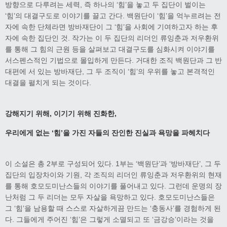
방향으로 다루려는 세력, 즉 하나의 ‘힘’을 놓고 두 집단이 벌이는
‘힘’의 대결구도로 이야기를 끌고 간다. 백원단이 ‘힘’을 억누르려는 전
자에 속한 단체라면 방바재단이 그 ‘힘’을 사회에 기여하고자 하는 후
자에 속한 집단인 것. 작가는 이 두 집단의 리더인 류잉춘과 저우환위
를 통해 그 힘의 근원 등을 살펴보고 대결구도를 심화시켜 이야기를
서스펜스적인 기법으로 몰입하게 만든다. 거대한 조직 백원단과 그 반
대편에 서 있는 방바재단, 그 두 조직이 ‘힘’의 우위를 놓고 본격적인
대결을 펼치게 되는 것이다.
강해지기 위해
,
이기기 위해 진화한
,
우리에게 없는
‘
힘
’
을 가진 자들의 잔인한 진실과 욕망을 파헤치다
이 소설은 총 2부로 구성되어 있다. 1부는 ‘백원단’과 ‘방바재단’, 그 두
집단의 입장차이와 기원, 각 조직의 리더인 류잉춘과 저우환위의 현재
를 통해 호모도미난스들의 이야기를 풀어내고 있다. 그런데 운명의 장
난처럼 그 두 리더는 모두 자살을 욕망하고 있다. 호모도미난스들은
그 ‘힘’을 남용할 때 스스로 자살하게끔 만드는 ‘충동사’를 경험하게 된
다. 그들에게 주어진 ‘힘’은 그렇게 소멸되고 또 ‘금강승’이라는 것을