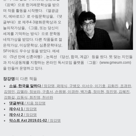
《표백》으로 한겨레문학상을 받으
며 작품 활동을 시작했다. 《열광금
지, 에바로드》로 수림문학상을, 《댓
글부대》로 제주4·3평화문학상과 오
늘의작가상을, 《그믐, 또는 당신이
세계를 기억하는 방식》으로 문학동
네작가상을 받았다. 다른 작품들로 젊
은작가상, 이상문학상, 심훈문학대상,
SF어워드 우수상 등을 받았다. 에세
이 《5년 만에 신혼여행》, 논픽션 《당선, 합격, 계급》 등을 썼다. 뜻 맞는 지인들
과 지식공동체를 지향하는 온라인 독서모임 플랫폼 〈그믐〉(www.gmeum.com)
을 만들어 운영하고 있다.
장강명
의 다른 책들
소설, 한국을 말하다
/ 장강명, 곽재식, 구병모, 이서수, 이기호, 김화진, 조경란,
김영민, 김멜라, 정보라, 구효서, 손원평, 이경란, 백가흠, 정이현, 정진영, 김혜진,
강화길, 김동식, 최진영, 천선란
댓글부대
/ 지음 장강명
재수사 1
/ 장강명
재수사 2
/ 장강명
악스트 Axt 2019.01-02
/ 장강명