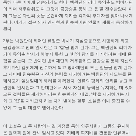
통해 다른 이에게 전승되기도 한다. 백원단의 리더 류잉춘도 방바재단
의 리더 저우환위도 다 그렇게 금강승을 통해 그 ‘힘’을 전수받았다. 이
제 그들은 자신의 뜻을 온건하게 지켜줄 각자의 후계자를 찾아 나서게
된다. 여기에 젊은 의사 안시현과 천슈란이란 인물이 새롭게 등장하게
된다.
2부는 백원단의 리더인 류잉춘 박사가 자살충동으로 사망하게 되고
금강승으로 인해 안시현은 그 ‘힘’을 받게 된다. 그는 백원단의 리더가
되어 류잉춘 박사가 해놓지 못한 그 ‘힘’의 광기를 제거하려는 데에 온
힘을 쏟는다. 그 반대편 방바재단의 저우환위도 금강승을 통해 자신의
후계자인 캄팻에게 전수하게 되고 방바재단의 모든 일들을 맡게 된다.
그 사이에 천슈란은 자신의 능력을 제거하려는 백원단의 지도부를 존
폐하고자 일생일대의 테러를 계획한다. 인류의 평화와 안위를 놓고 백
원단의 안시현과 그 반대편에서 서서 자신의 능력을 유지하는 데 있어
모든 걸림돌은 제거해버리는 천슈란과의 대결. ‘힘’을 제거하려는 자
와 그 ‘힘’을 지키고자 하는 자가 벌이는 혈투. 소설은 이내 종잡을 수
없이 그 둘의 대결로 뻗어나간다.
이 소설은 그 두 사람의 대결 과정을 통해 인류사회가 그동안 유지해
온 권력과 힘에 관해 말하고 있다. 지배와 피지배를 관통한 인류역사