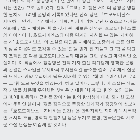
『표백』의 작가 장강명이 이 년 만에 새 장편 『호모도미난스—지배
하는 인간』으로 돌아왔다. 전작『표백』이 젊은 세대의 풍경을 냉정
한 필치로 그려낸 절망의 기록이었다면 신작 장편 『호모도미난스—
지배하는 인간』은 강해지기 위해, 이기기 위해 유전자 스스로가 거듭
진화해 남을 지배하는 ‘힘’을 갖게 된, 새로운 신인류 ‘호모도미난스’들
의 이야기이다. 호모사피엔스의 다음 단계라 지칭할 수 있는 ‘지배하
는 자’ 호모도미난스. 이 소설은 타인을 지배하고 조종하며 모든 인류
의 삶을 마음대로 조각할 수 있는 ‘힘’을 얻게 된 자들과 그 ‘힘’을 막고
자 조직된 또 다른 호모도미난스들의 대결을 그린 낯설고 매력적인 소
설이다. 이 작품에서 장강명은 전직 기자 출신 작가답게 명확한 문장
과 간결한 스타일을 유지하되 부지불식간 급소를 찔러 우리에게 질문
을 던진다. 만약 우리에게 남을 지배할 수 있는 ‘힘’이 주어진다면 우리
는 그 ‘힘’으로 무엇을 하겠는가, 하고 말이다. 그렇다. 이 소설은 장르
적 기법을 차용해 우연처럼 찾아온 거대한 ‘힘’과 그 ‘힘’의 쓰임 또는
그 ‘힘’에 반동하며 균형을 잡아가는 힘의 항상성에 대한 진지한 고찰
이자 우화인 셈이다. 젊은 감각으로 무장한 신예작가 장강명이 선보이
는 『호모도미난스—지배하는 인간』은 판타지적인 재미와 묵시록적
인 서사의 흐름, 영화적 편집기법 등을 무기로 분명, 한국문단의 새로
운 소설 탄생을 예감케 할 것이다.