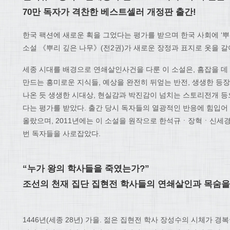
70만 독자가 격찬한 베스트셀러 개정판 출간!
한국 팩션에 새로운 획을 그었다는 평가를 받으며 한국 사회에 ‘
소설 《뿌리 깊은 나무》(전2권)가 새로운 장정과 표지로 옷을 
세종 시대를 배경으로 연쇄살인사건을 다룬 이 소설은, 흠잡을 데
만드는 흥미로운 지식들, 예상을 완전히 뒤엎는 반전, 생생한 등
나온 듯 생생한 시대상, 현실감과 박진감이 넘치는 스토리전개 등
다는 평가를 받았다. 출간 당시 독자들의 열광적인 반응에 힘입어
올랐으며, 2011년에는 이 소설을 원작으로 한석규ㆍ장혁ㆍ신세
번 독자들을 사로잡았다.
“누가 왕의 학사들을 죽였는가?”
조선의 천재 집단 집현전 학사들의 연쇄살인과 목숨을
1446년(세종 28년) 가을. 젊은 집현전 학사 장성수의 시체가 