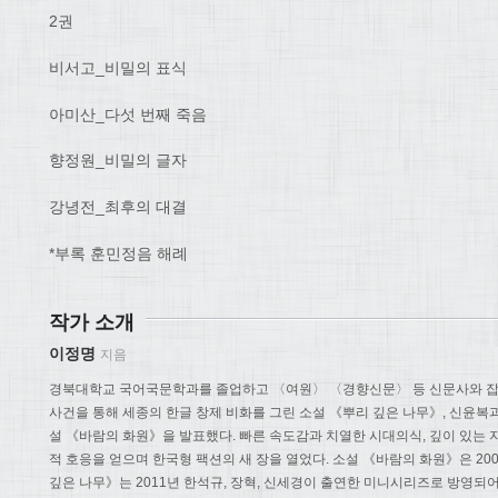
2권
비서고_비밀의 표식
아미산_다섯 번째 죽음
향정원_비밀의 글자
강녕전_최후의 대결
*부록 훈민정음 해례
작가 소개
이정명
지음
경북대학교 국어국문학과를 졸업하고 〈여원〉 〈경향신문〉 등 신문사와 잡
사건을 통해 세종의 한글 창제 비화를 그린 소설 《뿌리 깊은 나무》, 신윤복
설 《바람의 화원》을 발표했다. 빠른 속도감과 치열한 시대의식, 깊이 있는
적 호응을 얻으며 한국형 팩션의 새 장을 열었다. 소설 《바람의 화원》은 20
깊은 나무》는 2011년 한석규, 장혁, 신세경이 출연한 미니시리즈로 방영되어