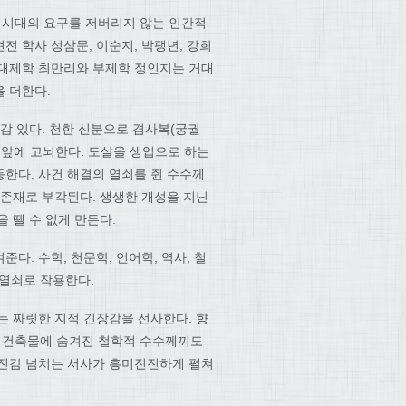
 시대의 요구를 저버리지 않는 인간적
 학사 성삼문, 이순지, 박팽년, 강희
 대제학 최만리와 부제학 정인지는 거대
 더한다.
감 있다. 천한 신분으로 겸사복(궁궐
 앞에 고뇌한다. 도살을 생업으로 하는
한다. 사건 해결의 열쇠를 쥔 수수께
 존재로 부각된다. 생생한 개성을 지닌
 뗄 수 없게 만든다.
. 수학, 천문학, 언어학, 역사, 철
 열쇠로 작용한다.
는 짜릿한 지적 긴장감을 선사한다. 향
여러 건축물에 숨겨진 철학적 수수께끼도
박진감 넘치는 서사가 흥미진진하게 펼쳐