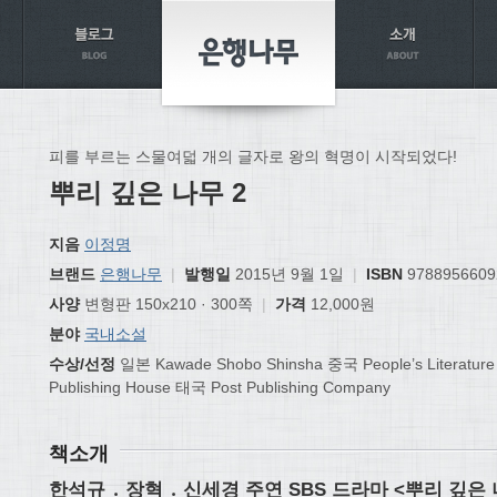
피를 부르는 스물여덟 개의 글자로 왕의 혁명이 시작되었다!
뿌리 깊은 나무 2
지음
이정명
브랜드
은행나무
|
발행일
2015년 9월 1일
|
ISBN
9788956609
사양
변형판 150x210 · 300쪽
|
가격
12,000원
분야
국내소설
수상/선정
일본 Kawade Shobo Shinsha 중국 People’s Literatur
Publishing House 태국 Post Publishing Company
책소개
한석규 ․ 장혁 ․ 신세경 주연 SBS 드라마 <뿌리 깊은