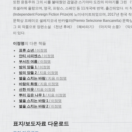
또한 윤동주와 그의 시를 불태웠던 검열관 스기야마 도잔의 이야기를 그린 《별
트셀러에 올랐으며, 영국, 프랑스, 스페인 등 11개국에 번역․출간되었다. 이
(Independent Foreign Fiction Prize)에 노미네이트되었으며, 201
문학상 프레미오 셀레지오네 반카렐라(Premio Selezione Bancarella) 문
그 외 작품으로 장편소설 《천년 후에》 《해바라기》 《마지막 소풍》 《악
이 있다.
이정명
의 다른 책들
표류 소년
/ 이정명
안티 사피엔스
/ 이정명
부서진 여름
/ 이정명
밤의 양들 1
/ 이정명
밤의 양들 2
/ 지음 이정명
별을 스치는 바람
/ 지음 이정명
바람의 화원
/ 지음 이정명
선한 이웃
/ 지음 이정명
뿌리 깊은 나무 1
/ 지음 이정명
별을 스치는 바람 1
/ 이정명
별을 스치는 바람 2
/ 이정명
표지/보도자료 다운로드