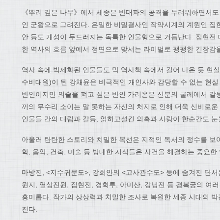
《뿌리 깊은 나무》에서 세종은 반대파의 공격을 두려워하면서도
인 군왕으로 그려진다. 은밀한 비밀결사인 작약시계의 계원인 집현전
안 등도 개성이 두드러지는 독특한 인물형으로 거듭난다. 집현전
한 역사의 흐름 앞에서 정면으로 맞서는 라이벌로 팽팽한 긴장감을
역사 속에 박제화된 인물들도 막 역사책 속에서 걸어 나온 듯 현실
수비대원)이 된 강채윤은 비극적인 개인사와 감당할 수 없는 현실
반인이지만 의술을 펴고 싶은 반인 가리온은 신분의 굴레에서 갈등
끼의 무수리 소이는 말 못하는 자신의 처지로 인해 더욱 신비로운
인물들 간의 대립과 갈등, 얽히고설킨 의혹과 사랑이 한순간도 눈을
아울러 탄탄한 스토리와 치밀한 복선은 지적인 독서의 정수를 보여준다
학, 음악, 건축, 미술 등 방대한 지식들은 사건을 해결하는 중요한
마방진, <지수귀문도>, 강희안의 <고사관수도> 등에 숨겨진 단서
원지, 열상진원, 집현전, 경회루, 아미산, 강녕전 등 경복궁의 
흥미롭다. 작가의 상상력과 치밀한 조사로 복원한 세종 시대의 
진다.