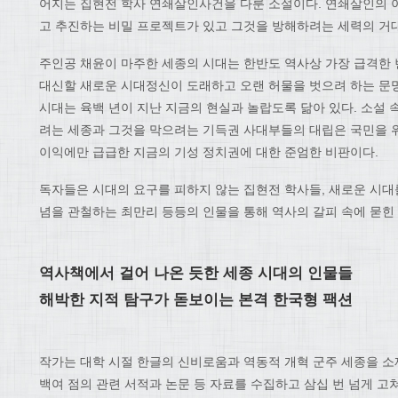
어지는 집현전 학사 연쇄살인사건을 다룬 소설이다. 연쇄살인의 
고 추진하는 비밀 프로젝트가 있고 그것을 방해하려는 세력의 거대
주인공 채윤이 마주한 세종의 시대는 한반도 역사상 가장 급격한 
대신할 새로운 시대정신이 도래하고 오랜 허물을 벗으려 하는 문
시대는 육백 년이 지난 지금의 현실과 놀랍도록 닮아 있다. 소설 
려는 세종과 그것을 막으려는 기득권 사대부들의 대립은 국민을
이익에만 급급한 지금의 기성 정치권에 대한 준엄한 비판이다.
독자들은 시대의 요구를 피하지 않는 집현전 학사들, 새로운 시대를
념을 관철하는 최만리 등등의 인물을 통해 역사의 갈피 속에 묻힌
역사책에서 걸어 나온 듯한 세종 시대의 인물들
해박한 지적 탐구가 돋보이는 본격 한국형 팩션
작가는 대학 시절 한글의 신비로움과 역동적 개혁 군주 세종을 소재
백여 점의 관련 서적과 논문 등 자료를 수집하고 삼십 번 넘게 고쳐