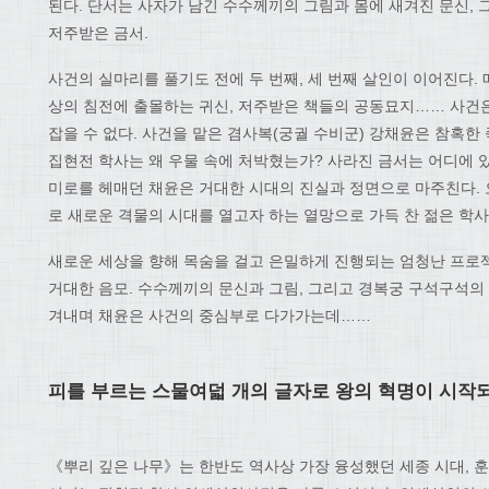
된다. 단서는 사자가 남긴 수수께끼의 그림과 몸에 새겨진 문신, 
저주받은 금서.
사건의 실마리를 풀기도 전에 두 번째, 세 번째 살인이 이어진다. 
상의 침전에 출몰하는 귀신, 저주받은 책들의 공동묘지…… 사건
잡을 수 없다. 사건을 맡은 겸사복(궁궐 수비군) 강채윤은 참혹한
집현전 학사는 왜 우물 속에 처박혔는가? 사라진 금서는 어디에 
미로를 헤매던 채윤은 거대한 시대의 진실과 정면으로 마주친다. 
로 새로운 격물의 시대를 열고자 하는 열망으로 가득 찬 젊은 학
새로운 세상을 향해 목숨을 걸고 은밀하게 진행되는 엄청난 프로
거대한 음모. 수수께끼의 문신과 그림, 그리고 경복궁 구석구석의
겨내며 채윤은 사건의 중심부로 다가가는데……
피를 부르는 스물여덟 개의 글자로 왕의 혁명이 시작
《뿌리 깊은 나무》는 한반도 역사상 가장 융성했던 세종 시대, 훈