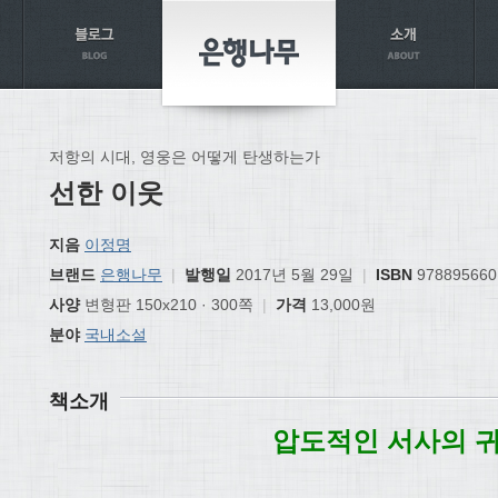
저항의 시대, 영웅은 어떻게 탄생하는가
선한 이웃
지음
이정명
브랜드
은행나무
|
발행일
2017년 5월 29일
|
ISBN
978895660
사양
변형판 150x210 · 300쪽
|
가격
13,000원
분야
국내소설
책소개
압도적인 서사의 귀