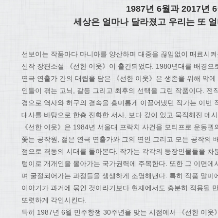
1987년 6월과 2017년 6
세상은 얼마나 달라졌고 우리는 또 
선보이는 작품마다 마니아를 양산하며 대중을 끊임없이 매료시켜왔
신작 장편소설 《선한 이웃》이 출간되었다. 1980년대를 배경으
연극 연출가 간의 대립을 담은 《선한 이웃》은 생존을 위해 악에
인들이 겪는 고뇌, 갈등 그리고 최후의 선택을 그린 작품이다. 
경으로 역사와 허구의 결속을 흥미롭게 이끌어냈던 작가는 이번 작
대사를 바탕으로 한층 진화한 서사, 보다 깊이 있고 묵직해진 메
《선한 이웃》은 1984년 서울대 프락치 사건을 모티프로 운동권
쫓는 공작원, 젊은 연극 연출가와 그의 연인 그리고 모든 공작의 배
점으로 격동의 시대를 돌아본다. 작가는 각각의 등장인물들을 차
텅이로 개개인을 몰아가는 국가권력에 주목한다. 또한 그 이면에서 
며 굴절되어가는 과정들을 생생하게 조명해낸다. 특히 작품 말미
이야기가 과거에 묶인 것이라기보다 현재에서도 충분히 적용될 
또렷하게 각인시킨다.
특히 1987년 6월 민주항쟁 30주년을 맞는 시점에서 《선한 이