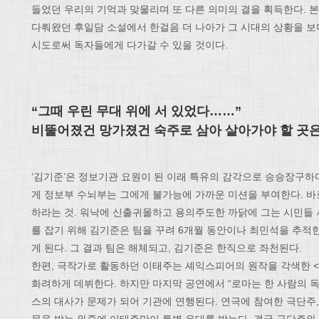
들었던 우리의 기억과 맞물리며 또 다른 의미의 결을 획득한다. 
다뤄왔던 후일담 소설에서 한걸음 더 나아가 그 시대의 상황을 
시도로써 독자들에게 다가갈 수 있을 것이다.
“그때 우린 무대 위에 서 있었다……”
비뚤어졌건 망가졌건 숙주로 삼아 살아가야 할 곳
‘김기준’은 정보기관 요원이 된 이래 특유의 감각으로 승승장구하
게 정보부 수뇌부는 그에게 불가능에 가까운 미션을 부여한다. 바로 
하라는 것. 워낙에 신출귀몰하고 용의주도한 까닭에 그는 시민들 
를 잡기 위해 김기준은 팀을 꾸려 6개월 동안이나 최민석을 추적한
게 된다. 그 결과 팀은 해체되고, 김기준은 한직으로 좌천된다.
한편, 극작가로 활동하던 이태주는 셰익스피어의 원작을 각색한 
화려하게 데뷔한다. 하지만 마지막 공연에서 “로마는 한 사람의 
스의 대사가 문제가 되어 기관에 연행된다. 연극에 참여한 극단주,