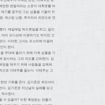
 주연배우가 구속된 반면, 이태주는 보
 배반한 변절자라는 소문이 대학로를 떠
 재기를 꿈꾸던 그는 심혈을 기울여 차
명, 캐스팅 난항, 투자자의 외면으로 연
했다. 매일매일 허드렛일을 하고, 일이
 여러 오디션에 지원하기도 하지만 고
었다. 이러한 그녀는 포스터에 이끌려
인이 된다.
을 무대에 올리기 위해 더욱 심혈을 기
에 맞서려는 그의 의도를 간파한다. 김
 욕망을 채우기 위해 사람들을 감옥에
적으로 이태주를 돕는다. 이태주는 그
 한번 기회를 준다. 김기준은 최민석이
린다. 김기준은 지난날의 실패를 딛고
 착수한다.
할 수 있을까? 또한 촉망받는 연출가