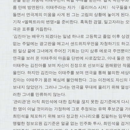
문을 받는 와중에 이태주만이 특별 우대를 받는다. 결국 극단주와
름 만에 방면된다. 이태주라는 자가 〈줄리어스 시저〉 식구들을
돌면서 연극계의 미움을 사게 된 그는 고립의 상황에 놓이게 된다.
기작 <엘렉트라의 변명>을 준비한다. 혹독한 검열, 밀고자라는 오
극은 표류를 거듭한다.
‘김진아’는 배우가 되겠다는 일념 하나로 고등학교 졸업 이후 상경
없는 주말에는 광고판을 메고서 샌드위치우먼을 자청하기도 하고,
된 일상 끝에 그녀에게 주어진 기회는 단지 삼류 에로극 주연뿐이
연극을 보러 온 이태주의 마음을 단번에 사로잡았고, 이내 둘은 연
이태주는 김진아를 보며 자신이 진정으로 선보이길 원해왔던 작품
울인다. 하지만 김진아는 이태주를 보며 연극을 통해 불의한 세상
진아는 이태주가 품은 복심에 불안해한다. 그는 이전에도 자신의
보내지 않았던가. 그러나 그녀는 연극을 무대에 올리기 위해 열성
러한 그녀를 만류하지 않는다.
‘관리관’은 아직 최민석에 대한 집착을 끊지 못한 김기준에게 다시
한 명이 아닐 것이라는 가정하에 그로 추정되는 유력 후보군을 가
최민석을 체포하기 위해 보다 정교한 시나리오를 집필하는 임무에
맹렬한 정보요원 김기준은 얼굴 없는 민주화 투사, 최민석을 검거