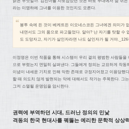
닭은 무엇일까. 김진아를 사로잡았던 것은 바로 무대에서 숨 쉬는 
라는 미명하에 그녀를 이용한 것인지도 모른다.
봉투 속에 든 것이 베케트든 이오네스코든 그녀에겐 의미가 없
내면서도 그의 품으로 파고들었다. 알아? 난 자기를 탓할 수 
도 도망자고, 자기가 살인자라면 나도 살인자가 될 거야._12
이정명은 이번 작품을 통해 시스템이 우리 곁의 평범한 사람들을
으로 부렸는지 면밀히 살펴낸다. 그들에게 정의는 교묘하게 작동하
이념이 내세운 기치로 인해 악한 존재로 규정지어졌고 이용당했다
할 때 의도치 않게 발현되는 악에 대해서도 작가는 주목한다. 그
그저 소멸될 운명임을 암시한다.
권력에 부역하던 시대, 드러난 정의의 민낯
격동의 한국 현대사를 꿰뚫는 예리한 문학적 상상력