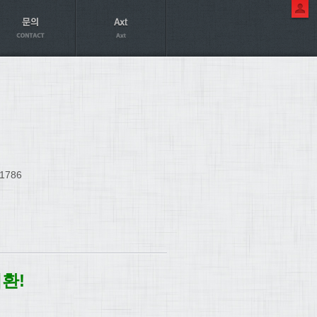
1786
환!