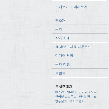
크게보기
|
미리보기
책소개
목차
작가 소개
표지/보도자료 다운로드
미디어 서평
독자 리뷰
프린트
도서구매처
예스24
알라딘
인터파크 도서
인터넷 교보문고
반디앤루니스
영풍문고
도서11번가