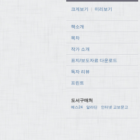
크게보기
|
미리보기
책소개
목차
작가 소개
표지/보도자료 다운로드
독자 리뷰
프린트
도서구매처
예스24
알라딘
인터넷 교보문고