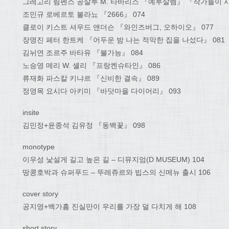
그레고리 림펜스 공살루 M. 타바리스 『예루살렘』 『작가들이 사
조민규 로베르토 볼라뇨 『2666』 074
클로이 키스트 셔우드 앤더슨 『와인즈버그, 오하이오』 077
장명진 페터 한트케 『어두운 밤 나는 적막한 집을 나섰다』 081
김뉘연 조르주 바타유 『불가능』 084
노승영 메리 W. 셸리 『프랑켄슈타인』 086
류재화 파스칼 키냐르 『신비한 결속』 089
정영목 요시다 아키미 『바닷마을 다이어리』 093
insite
김민정+윤종석 김유정 『동백꽃』 098
monotype
이우성 낯설게 길고 높은 길 – 디뮤지엄(D MUSEUM) 104
땅콩호박과 슈퍼푸드 – 뚜레쥬르와 빕스의 신메뉴 출시 106
cover story
공지영+백가흠 진실만이 우리를 가장 덜 다치게 해 108
short story