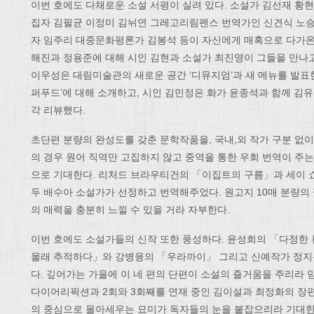
이번 호에도 다채로운 소설 서평이 실려 있다. 소설가 김선재 황현
집자 김필균 이정미 김뉘연 그레고리림펜스 번역가인 신견식 노승
자 임주리 대중문화평론가 김봉석 등이 자신에게 매혹으로 다가온 
해진과 정용준에 대해 시인 김현과 소설가 최진영이 그들을 만나고
이우성은 대림미술관의 새로운 공간 ‘디뮤지엄’과 새 메뉴를 발표한
퍼푸드’에 대해 소개하고, 시인 김민정은 화가 윤종석과 함께 김
각 리뷰했다.
초단편 분량의 완성도를 갖춘 문학작품을, 국내,외 작가 구분 없
의 경우 원어 직역만 고집하지 않고 중역을 통한 우회 번역이 주는
으로 기대한다. 리처드 브라우티건의 「이집트의 구름」과 세이 
두 배수아 소설가가 선정하고 번역해주었다. 원고지 10매 분량의
의 매력을 충분히 느낄 수 있을 거라 자부한다.
이번 호에도 소설가들의 신작 또한 풍성하다. 윤성희의 「다정한 
몰래 추적하다」와 강병융의 「우라까이」 그리고 신예작가 정지
다. 깊어가는 가을에 이 네 편의 단편이 소설의 즐거움을 주리라 
다이어리픽션과 2회와 3회째를 연재 중인 김이설과 최정화의 장
의 중심으로 몰아세우는 묘미가 독자들의 눈을 붙잡으리라 기대한