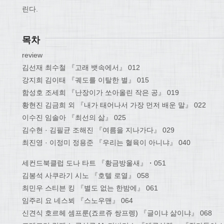
린다.
목차
review
김선재 최수철 『고래 뱃속에서』 012
강지희 김이태 『궤도를 이탈한 별』 015
함성호 조세희 『난장이가 쏘아올린 작은 공』 019
황현진 김금희 외 『내가 태어나서 가장 먼저 배운 말』 022
이수진 임솔아 『최선의 삶』 025
김수현 · 김필균 조해진 『여름을 지나가다』 029
최진영 · 이정미 정용준 『우리는 혈육이 아니냐』 040
세컨드북클럽 도나 타트 『황금방울새』・051
김봉석 사쿠라기 시노 『호텔 로열』 058
최민우 스티븐 킹 『별도 없는 한밤에』 061
임주리 요 네스뵈 『스노우맨』 064
신견식 호르헤 셈프룬(죠르쥬 쌍프렝) 『글이냐 삶이냐』 068