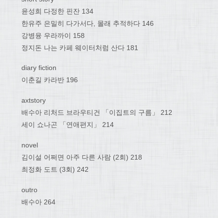
윤성희 다정한 핀잔 134
한유주 은밀히 다가서다, 몰래 추적하다 146
강병융 우라까이 158
정지돈 나는 카페 웨이터처럼 산다 181
diary fiction
이춘길 카라반 196
axtstory
배수아 리처드 브라우티건 「이집트의 구름」 212
세이 쇼나곤 「연애편지」 214
novel
김이설 어쩌면 아주 다른 사람 (2회) 218
최정화 ­도트 (3회) 242
outro
배수아 264