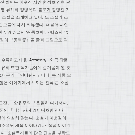
진 최민우 이수진 시인 함성호 김현 편
영 류재화 정영목과 블로거 장명진 기
소설을 소개하고 있다. 또 소설가 조
 그들에 대해 리뷰했다. 더불어 시인
 뚜레쥬르의 ‘땅콩호박’과 빕스의 ‘슈
유정의 『동백꽃』을 글과 그림으로 각
이 수록하고자 한
Axtstory..
외국 작품
 유희 또한 독자들에게 즐거움이 될 것
쇼나곤의 「연애편지」이다. 두 작품 모
 짧은 이야기에서 느끼는 진폭 큰 소설
핀잔」, 한유주의 「은밀히 다가서다,
돈의 「나는 카페 웨이터처럼 산다」
믿어 의심치 않는다. 소설가 이춘길의
편소설도 계속 이어나간다. 점점 이야기
다. 소설독자들의 많은 관심을 부탁드