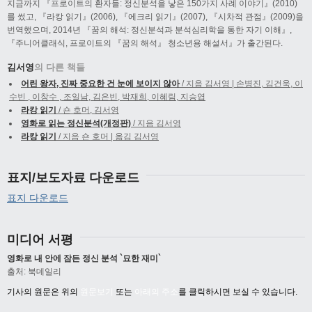
지금까지 『프로이트의 환자들: 정신분석을 낳은 150가지 사례 이야기』(2010)
를 썼고, 『라캉 읽기』(2006), 『에크리 읽기』(2007), 『시차적 관점』(2009)을
번역했으며, 2014년 『꿈의 해석: 정신분석과 분석심리학을 통한 자기 이해』,
『주니어클래식, 프로이트의 『꿈의 해석』 청소년용 해설서』가 출간된다.
김서영
의 다른 책들
어린 왕자, 진짜 중요한 건 눈에 보이지 않아
/ 지음 김서영 | 손병진, 김건욱, 이
수빈 , 이창수 , 조일남, 김은빈, 박재희, 이혜림, 지승엽
라캉 읽기
/ 숀 호머, 김서영
영화로 읽는 정신분석(개정판)
/ 지음 김서영
라캉 읽기
/ 지음 숀 호머 | 옮김 김서영
표지/보도자료 다운로드
표지 다운로드
미디어 서평
영화로 내 안에 잠든 정신 분석 `묘한 재미`
출처: 북데일리
기사의 원문은 위의
원문보기
또는
아래의 주소
를 클릭하시면 보실 수 있습니다.