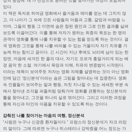
정의 중심에 ‘내’가 진정으로 원하는 것을 찾아가는 여정이 포함되어
있다.
이 책은 독자로 하여금 영화에서 즐거움과 재미를 얻는 데 그치지 않
고, 더 나아가 그 속에 깃든 사람들의 아픔과 고통, 갈망과 바람을 느
끼며, 그들의 행동 그 이면에 숨은 참된 원인과 그로 인한 결과를 살펴
보도록 이끌어간다. 이를 통해 저자가 원하는 최종의 목표는 한 명의
관객이 영화를 통해 나를 치유할 수 있는 힘을 얻도록 하는 것이다. 결
국 영화란 그것을 통해 나를 바라볼 수 있는 거울이자 자기 치유를 가
능케 하는 힘이고 꿈이다. 긴 시간이 지난 후에도 뇌리에 남아 있는 한
장면, 마음에 새겨진 한 줄의 대사, 자기도 모르게 흥얼거리게 되는 배
경 음악 한 소절. 여기에서 욕망과 이해, 치유의 변증법이 시작된다.
이라는 제목이 보여주듯 저자는 영화 자체를 설명하는 것이 아닌 영화
안에 담긴 ‘정신분석’이라는 숨은 그림을 찾아내는 데 집중한다. 영화
속 인물들이 보여주는 말과 행동, 자칫 지나칠 수 있는 세세한 부분 속
에서 찾아낸 조각을 퍼즐처럼 맞춰가며 영화를 관통하는 정신분석의
틀을 찾아내고, 그것을 하나의 실로 엮어간다. 그리고 이러한 과정을
통해 자신과 타인의 아픔을 치유할 수 있도록 하는 것이다.
감춰진 나를 찾아가는 마음의 여행, 정신분석
“사람은 누구나 신경증 환자들이다.” 프랑스의 정신분석가 자크 라캉
의 말이다. 그에 따르면 누구나 히스테리나 강박증을 어느 정도는 가