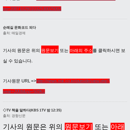
no=2007102601032530025002
순례길 문화코드 되다
출처: 매일경제
기사의 원문은 위의
원문보기
또는
아래의 주소
를 클릭하시면 보
실 수 있습니다.
기사원문 URL =>
http://news.mk.co.kr/outside/view.php?
year=2008&no=50961
◇TV 책을 말하다(KBS 1TV 밤 12:35)
출처: 경향신문
기사의 원문은 위의
원문보기
또는
아래