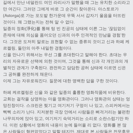
길에서 만난 네덜란드 여인 라리사가 말했을 때 그는 유치한 소리라고
만 여긴다. 그러던 그에게 바로 그 순간이 찾아온다. 아스토르가
(Astorga)로 가는 포도밭 한가운데 우뚝 서서 갑자기 울음을 터뜨린
것이다. 왜 그랬는지는 전혀 알 수 없다.
일종의 정화(淨化)를 통해 텅 빈 진공의 상태에 이른 그는 ‘끊임없이
존재에 대해 의심을 품어오던 신과의 아주 인격적인 만남을 경험’한
다. 그것은 도저히 말로는 표현할 수 없는 종류의 것이고 신과 하페 케
르켈링, 둘만의 아주 내밀한 경험이다.
신을 만나기 위해서는 우선 그를 초대한다고 말해야 한다. 초대는 우
리의 자유로운 선택에 의한 것이며, 그것을 통해 신과 각 개인과의 개
별적인 관계가 구축된다. 완전하고 담담한 공허 상태에 이르면 신은
그 공허를 완전하게 채운다.
이제 그는 자유로워진다. 질문에 대한 명백한 답을 구한 것이다.
하페 케르켈링은 신을 와 같은 일종의 훌륭한 영화작품에 비유한다.
교회는 걸작을 상영하는 마을 영화관이다. 그러나 영화관의 상태는 엉
망진창이다. 스크린은 찢기고 여기저기 구멍이 나 있고, 스피커에서는
삑삑 소리가 난다. 지저분한 극장 안에서 사람들은 삐걱거리는 불편한
나무의자에 앉아 있고, 여기저기 숙덕거리는 소리로 소란스럽기만 하
다. 이런 상황에서 영화의 내용이 눈에 들어올 리 없다. 영화를 본 많
은 사람들이 형편없었다고 말할 테지만, 제대로 본 사람들은 전무후무