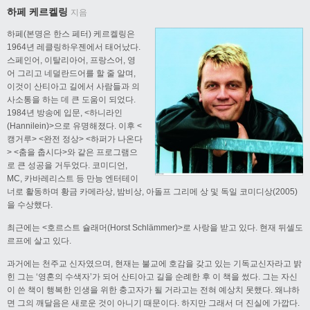
하페 케르켈링
지음
하페(본명은 한스 페터) 케르켈링은
1964년 레클링하우젠에서 태어났다.
스페인어, 이탈리아어, 프랑스어, 영
어 그리고 네덜란드어를 할 줄 알며,
이것이 산티아고 길에서 사람들과 의
사소통을 하는 데 큰 도움이 되었다.
1984년 방송에 입문, <하니라인
(Hannilein)>으로 유명해졌다. 이후 <
캥거루> <완전 정상> <하퍼가 나온다
> <춤을 춥시다>와 같은 프로그램으
로 큰 성공을 거두었다. 코미디언,
MC, 카바레리스트 등 만능 엔터테이
너로 활동하며 황금 카메라상, 밤비상, 아돌프 그리메 상 및 독일 코미디상(2005)
을 수상했다.
최근에는 <호르스트 슐래머(Horst Schlämmer)>로 사랑을 받고 있다. 현재 뒤셀도
르프에 살고 있다.
과거에는 천주교 신자였으며, 현재는 불교에 호감을 갖고 있는 기독교신자라고 밝
힌 그는 ‘영혼의 수색자’가 되어 산티아고 길을 순례한 후 이 책을 썼다. 그는 자신
이 쓴 책이 행복한 인생을 위한 충고자가 될 거라고는 전혀 예상치 못했다. 왜냐하
면 그의 깨달음은 새로운 것이 아니기 때문이다. 하지만 그래서 더 진실에 가깝다.