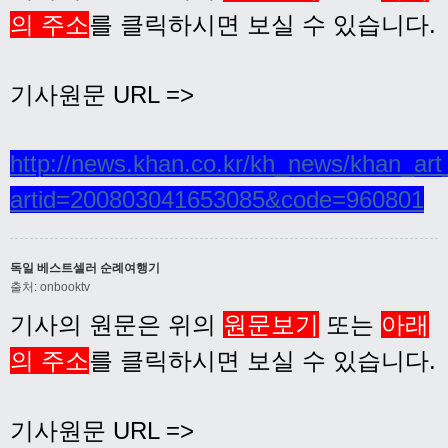
의 주소
를 클릭하시면 보실 수 있습니다.
기사원문 URL =>
http://news.khan.co.kr/kh_news/khan_art
artid=200803041653085&code=960801
독일 베스트셀러 순례여행기
출처: onbooktv
기사의 원문은 위의
원문보기
또는
아래
의 주소
를 클릭하시면 보실 수 있습니다.
기사원문 URL =>