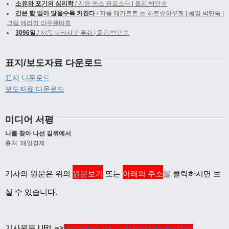
소유와 포기의 심리학
/ 지음 옌스 푀르스터 | 옮김 박민숙
간은 할 일이 많을수록 커진다
/ 지음 에카르트 폰 히르슈하우젠 | 옮김 박민숙 |
그림 에리히 라우쉔바흐
3096일
/ 지음 나타샤 캄푸쉬 | 옮김 박민숙
표지/보도자료 다운로드
표지 다운로드
보도자료 다운로드
미디어 서평
나를 찾아 나선 길위에서
출처: 매일경제
기사의 원문은 위의
원문보기
또는
아래의 주소
를 클릭하시면 보
실 수 있습니다.
기사원문 URL =>
http://news.mk.co.kr/outside/view.php?