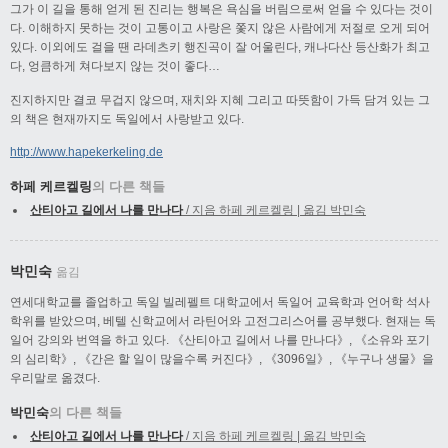
그가 이 길을 통해 얻게 된 진리는 행복은 욕심을 버림으로써 얻을 수 있다는 것이
다. 이해하지 못하는 것이 고통이고 사랑은 쫓지 않은 사람에게 저절로 오게 되어
있다. 이외에도 걸을 땐 라데츠키 행진곡이 잘 어울린다, 캐나다산 등산화가 최고
다, 엉큼하게 쳐다보지 않는 것이 좋다…
진지하지만 결코 무겁지 않으며, 재치와 지혜 그리고 따뜻함이 가득 담겨 있는 그
의 책은 현재까지도 독일에서 사랑받고 있다.
http://www.hapekerkeling.de
하페 케르켈링
의 다른 책들
산티아고 길에서 나를 만나다
/ 지음 하페 케르켈링 | 옮김 박민숙
박민숙
옮김
연세대학교를 졸업하고 독일 빌레펠트 대학교에서 독일어 교육학과 언어학 석사
학위를 받았으며, 베텔 신학교에서 라틴어와 고전그리스어를 공부했다. 현재는 독
일어 강의와 번역을 하고 있다. 《산티아고 길에서 나를 만나다》, 《소유와 포기
의 심리학》, 《간은 할 일이 많을수록 커진다》, 《3096일》, 《누구나 생물》을
우리말로 옮겼다.
박민숙
의 다른 책들
산티아고 길에서 나를 만나다
/ 지음 하페 케르켈링 | 옮김 박민숙