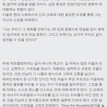
한 걸작에 감동을 받을 것이다. 상영 환경은 엉망이었지만 영화의 위
대함에는 변함이 없다.
이렇듯 현대 사회에서의 신과 교회에 대한 절묘한 비유를 통해 그는
자신의 소망을 피력한다.
“나는 우리가 그 영화를 언젠가는 3D 입체 음향으로 변질됨 없이 원래
의 길이대로 보게 되길 원한다. 그리고 언젠가는 심지어 우리도 같이
공연할 수 있을 것이다!”
하페 케르켈링에게는 길이 하나의 학교다. 길 위에서 많은 이들과 만
나고, 교류하고, 가르침을 얻는다. 개중에는 끔찍하고 괴로운 것들도
있지만, 모든 만남이 그 나름의 방식으로 그에게 교훈을 남긴다.
에콰도르에서 온 신기한 인디언 자연 의술사 루코 우르코는 마음속에
뭉쳐진 울화를 터뜨릴 수 있는 자가 치유법을 알려주었다. 그것을 통
해 하페는 스스로 분노를 다스리는 것에 대해 배우게 된다. 긴 순례여
정 내내 FC 바르셀로나 티셔츠를 입고 다니는 리버풀의 여인 앤은 모
든 것을 의심하고 분석함으로써 정확한 결론에 이르게 한다. 또한 달
라이라마의 가르침을 그에게 전해준다. “Drop the thoughts(생각을 놓