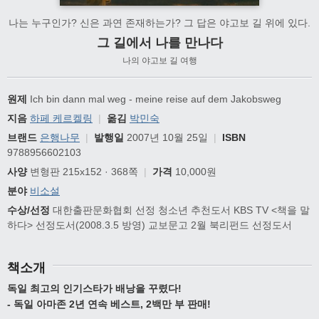
나는 누구인가? 신은 과연 존재하는가? 그 답은 야고보 길 위에 있다.
그 길에서 나를 만나다
나의 야고보 길 여행
원제
Ich bin dann mal weg - meine reise auf dem Jakobsweg
지음
하페 케르켈링
|
옮김
박민숙
브랜드
은행나무
|
발행일
2007년 10월 25일
|
ISBN
9788956602103
사양
변형판 215x152 · 368쪽
|
가격
10,000원
분야
비소설
수상/선정
대한출판문화협회 선정 청소년 추천도서 KBS TV <책을 말
하다> 선정도서(2008.3.5 방영) 교보문고 2월 북리펀드 선정도서
책소개
독일 최고의 인기스타가 배낭을 꾸렸다!
- 독일 아마존 2년 연속 베스트, 2백만 부 판매!