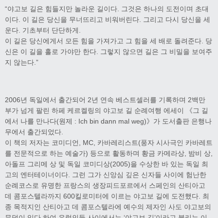
“야고보 길은 힘들지만 놀라운 길이다. 그것은 하나의 도전이며 초대
이다. 이 길은 당신을 무너뜨리고 비워버린다. 그리고 다시 당신을 세
운다. 기초부터 단단하게.
이 길은 당신에게서 모든 힘을 가져가고 그 힘을 세 배로 돌려준다. 당
신은 이 길을 홀로 가야만 한다. 그렇지 않으면 길은 그 비밀을 보여주
지 않는다.”
2006년 독일에서 출간되어 2년 연속 베스트셀러를 기록하며 2백만
부가 넘게 팔린 하페 케르켈링의 야고보 길 순례여행 에세이 《그 길
에서 나를 만나다(원제 : Ich bin dann mal weg)》가 도서출판 은행나
무에서 출간되었다.
이 책의 저자는 코미디언, MC, 카바레리스트(풍자 시사극인 카바레트
를 전문적으로 하는 예술가) 등으로 활동하며 황금 카메라상, 밤비 상,
아돌프 그리메 상 및 독일 코미디상(2005)을 수상한 바 있는 독일 최
고의 엔터테이너이다. 그런 그가 신앙심 깊은 신자들 사이에 험난한
순례코스로 유명한 프랑스의 생장피드포르에서 스페인의 산티아고
데 콤포스텔라까지 600킬로미터에 이르는 야고보 길에 도전했다. 최
종 목적지인 산티아고 데 콤포스텔라에 예수의 제자인 사도 야고보의
무덤이 있다 하여 유럽인들 사이에서는 ‘야고보 길’이라고 불리는 이