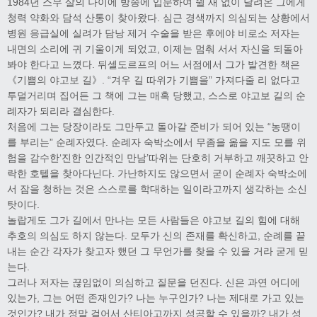
1984년 스무 살의 나이에 방송에 입문하여 쉴 새 없이 달려온 그에게
청력 약화와 담석 산통이 찾아왔다. 심근 경색까지 의심되는 상황에서
병원 응급실에 실려가 담낭 제거 수술을 받은 후에야 비로소 저자는
내면의 소리에 귀 기울이게 되었고, 이제는 멈춰 서서 자신을 되돌아
봐야 한다고 느꼈다. 뒤셀도르프의 어느 서점에서 그가 발견한 책은
《기쁨의 야고보 길》. “겨우 길 따위가 기쁨을” 가져다줄 리 없다고
투덜거리며 집어든 그 책에 그는 매혹 당했고, 스스로 야고보 길의 순
례자가 되리라 결심한다.
처음에 그는 당장이라도 그만두고 돌아갈 준비가 되어 있는 “농땡이
를 부리는” 순례자였다. 순례자 숙박소에서 무좀을 옮을 지도 모를 위
험을 감수한‘진한 인간적인 만남’따위는 단호히 거부하고 깨끗하고 안
락한 호텔을 찾아다닌다. 가난하지도 않으면서 굳이 순례자 숙박소에
서 잠을 청하는 것은 스스로를 학대하는 일이라고까지 생각하는 소신
탓이다.
놀랍게도 그가 길에서 만나는 모든 사람들은 야고보 길의 힘에 대해
추호의 의심도 하지 않는다. 모두가 신의 존재를 확신하고, 순례를 끝
내는 순간 각자가 찾고자 했던 그 무언가를 찾을 수 있을 거라 굳게 믿
는다.
그러나 저자는 끊임없이 의심하고 질문을 던진다. 신은 과연 어디에
있는가, 그는 어떤 존재인가? 나는 누구인가? 나는 제대로 가고 있는
것인가? 내가 정말 걸어서 산티아고까지 성공할 수 있을까? 내가 성