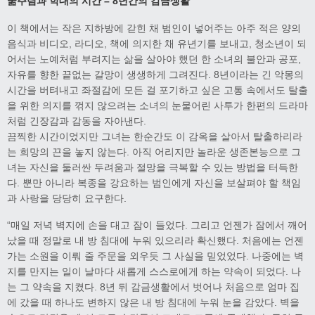
굶주림과 학대의 시간 – 8년간의 감금생활
이 책에서는 작은 지하방에 갇힌 채 범인이 넣어주는 아주 적은 양의
음식과 비디오, 라디오, 책에 의지한 채 유년기를 보내고, 청소년이 되
어서는 노예처럼 부려지는 삶을 살아야 했던 한 소녀의 불안과 공포,
자유를 향한 끝없는 갈망이 생생하게 그려진다. 8년이라는 긴 악몽의
시간을 버텨내고 좌절감에 모든 걸 포기하고 싶은 고통 속에서도 탈출
을 위한 의지를 꺾지 않으려는 소녀의 눈물어린 사투가 한편의 드라마
처럼 긴장감과 감동을 자아낸다.
끔찍한 시간이었지만 그녀는 한순간도 이 감옥을 살아서 탈출하리라
는 희망의 끈을 놓지 않는다. 아직 어리지만 놀라운 생존본능으로 그
녀는 자신을 둘러싼 두려움과 절망을 극복할 수 있는 방법을 터득한
다. 뿐만 아니라 복종을 강요하는 범인에게 자신을 보살펴야 할 책임
과 사랑을 당당히 요구한다.
“매일 저녁 벽지에 손을 대고 잠이 들었다. 그리고 언젠가 잠에서 깨어
났을 때 정말로 내 방 침대에 누워 있으리라 확신했다. 처음에는 언젠
가는 소원을 이뤄 줄 주문을 외우듯 그 사실을 믿었었다. 나중에는 벽
지를 만지는 일이 날마다 새롭게 스스로에게 하는 약속이 되었다. 나
는 그 약속을 지켰다. 8년 뒤 감금생활에서 벗어나 처음으로 엄마 집
에 갔을 때 하나도 변하지 않은 내 방 침대에 누워 눈을 감았다. 벽을