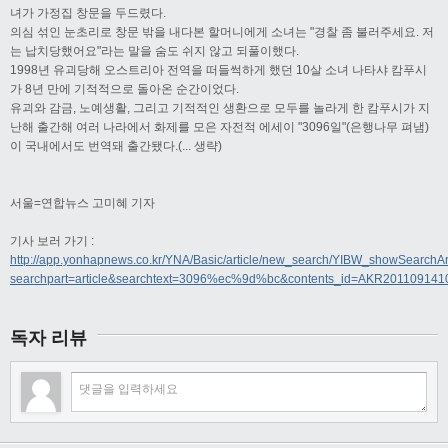
녀가 가정집 창문을 두드렸다.
의심 섞인 눈초리로 창문 밖을 내다본 할머니에게 소녀는 "경찰 좀 불러주세요. 저
는 납치당했어요"라는 말을 숨도 쉬지 않고 되풀이했다.
1998년 유괴당해 오스트리아 전역을 떠들썩하게 했던 10살 소녀 나타샤 캄푸시
가 8년 만에 기적적으로 돌아온 순간이었다.
유괴와 감금, 노예생활, 그리고 기적적인 생환으로 모두를 놀라게 한 캄푸시가 지
난해 출간해 여러 나라에서 화제를 모은 자전적 에세이 "3096일"(은행나무 펴냄)
이 국내에서도 번역돼 출간됐다.(... 생략)
서울=연합뉴스 고미혜 기자
기사 보러 가기 :
http://app.yonhapnews.co.kr/YNA/Basic/article/new_search/YIBW_showSearchAr
searchpart=article&searchtext=3096%ec%9d%bc&contents_id=AKR20110914
독자 리뷰