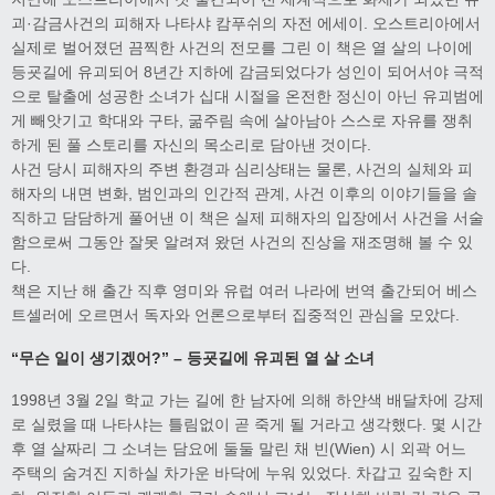
괴·감금사건의 피해자 나타샤 캄푸쉬의 자전 에세이. 오스트리아에서
실제로 벌어졌던 끔찍한 사건의 전모를 그린 이 책은 열 살의 나이에
등굣길에 유괴되어 8년간 지하에 감금되었다가 성인이 되어서야 극적
으로 탈출에 성공한 소녀가 십대 시절을 온전한 정신이 아닌 유괴범에
게 빼앗기고 학대와 구타, 굶주림 속에 살아남아 스스로 자유를 쟁취
하게 된 풀 스토리를 자신의 목소리로 담아낸 것이다.
사건 당시 피해자의 주변 환경과 심리상태는 물론, 사건의 실체와 피
해자의 내면 변화, 범인과의 인간적 관계, 사건 이후의 이야기들을 솔
직하고 담담하게 풀어낸 이 책은 실제 피해자의 입장에서 사건을 서술
함으로써 그동안 잘못 알려져 왔던 사건의 진상을 재조명해 볼 수 있
다.
책은 지난 해 출간 직후 영미와 유럽 여러 나라에 번역 출간되어 베스
트셀러에 오르면서 독자와 언론으로부터 집중적인 관심을 모았다.
“무슨 일이 생기겠어?” – 등굣길에 유괴된 열 살 소녀
1998년 3월 2일 학교 가는 길에 한 남자에 의해 하얀색 배달차에 강제
로 실렸을 때 나타샤는 틀림없이 곧 죽게 될 거라고 생각했다. 몇 시간
후 열 살짜리 그 소녀는 담요에 둘둘 말린 채 빈(Wien) 시 외곽 어느
주택의 숨겨진 지하실 차가운 바닥에 누워 있었다. 차갑고 깊숙한 지