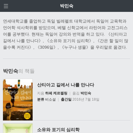
박민숙
연세대학교를 졸업하고 독일 빌레펠트 대학교에서 독일어 교육학과
언어학 석사학위를 받았으며, 베텔 신학교에서 라틴어와 고전그리스
어를 공부했다. 현재는 독일어 강의와 번역을 하고 있다. 《산티아고
길에서 나를 만나다》, 《소유와 포기의 심리학》, 《간은 할 일이 많
을수록 커진다》, 《3096일》, 《누구나 생물》을 우리말로 옮겼다.
박민숙
의 책들
산티아고 길에서 나를 만나다
지음
하페 케르켈링
|
옮김
박민숙
분류
비소설
|
출간일
2016년 7월 18일
소유와 포기의 심리학