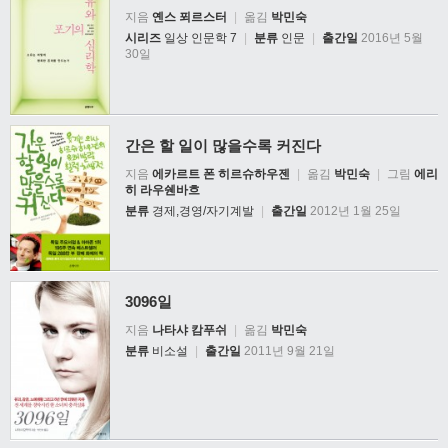
지음
옌스 푀르스터
|
옮김
박민숙
시리즈
일상 인문학 7
|
분류
인문
|
출간일
2016년 5월
30일
간은 할 일이 많을수록 커진다
지음
에카르트 폰 히르슈하우젠
|
옮김
박민숙
|
그림
에리
히 라우쉔바흐
분류
경제,경영/자기계발
|
출간일
2012년 1월 25일
3096일
지음
나타샤 캄푸쉬
|
옮김
박민숙
분류
비소설
|
출간일
2011년 9월 21일