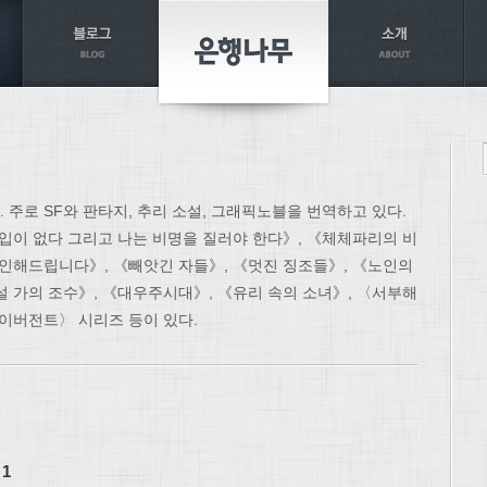
주로 SF와 판타지, 추리 소설, 그래픽노블을 번역하고 있다.
 입이 없다 그리고 나는 비명을 질러야 한다》, 《체체파리의 비
살인해드립니다》, 《빼앗긴 자들》, 《멋진 징조들》, 《노인의
설 가의 조수》, 《대우주시대》, 《유리 속의 소녀》, 〈서부해
다이버전트〉 시리즈 등이 있다.
1