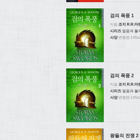
검의 폭풍 1
지음
조지 R.R.마
시리즈
얼음과 불
사양
변형판 145x2
검의 폭풍 2
지음
조지 R.R.마
시리즈
얼음과 불
사양
변형판 145x2
왕들의 전쟁 2