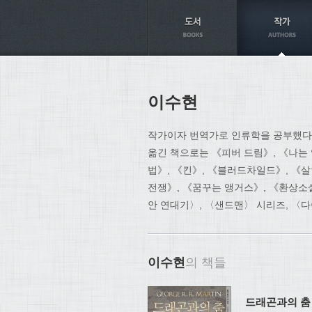
Axt
이수현
작가이자 번역가로 인류학을 공부했다. 
옮긴 책으로는 《피버 드림》, 《나는
법》, 《킨》, 《블러드차일드》, 《
전쟁》, 《꿈꾸는 앵거스》, 《환상소
안 연대기〉, 〈샌드맨〉 시리즈, 〈
이수현
의 책들
드래곤과의 춤 