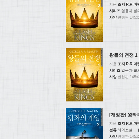
지음
조지 R.R.마
시리즈
얼음과 불의
사양
변형판 145x2
왕들의 전쟁 1
지음
조지 R.R.마
시리즈
얼음과 불
사양
변형판 145x2
[개정판] 왕좌
지음
조지 R.R.마
분류
해외소설
|
사양
변형판 145x2