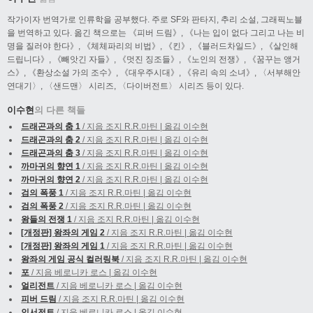
작가이자 번역가로 인류학을 공부했다. 주로 SF와 판타지, 추리 소설, 그래픽노블
을 번역하고 있다. 옮긴 책으로는 《피버 드림》, 《나는 입이 없다 그리고 나는 비
명을 질러야 한다》, 《체체파리의 비법》, 《킨》, 《블러드차일드》, 《살인해
드립니다》, 《빼앗긴 자들》, 《멋진 징조들》, 《노인의 전쟁》, 《꿈꾸는 앵거
스》, 《환상소설 가의 조수》, 《대우주시대》, 《유리 속의 소녀》, 〈서부해안
연대기〉, 〈샌드맨〉 시리즈, 〈다이버전트〉 시리즈 등이 있다.
이수현
의 다른 책들
드래곤과의 춤 1
/ 지음 조지 R.R.마틴 | 옮김 이수현
드래곤과의 춤 2
/ 지음 조지 R.R.마틴 | 옮김 이수현
드래곤과의 춤 3
/ 지음 조지 R.R.마틴 | 옮김 이수현
까마귀의 향연 1
/ 지음 조지 R.R.마틴 | 옮김 이수현
까마귀의 향연 2
/ 지음 조지 R.R.마틴 | 옮김 이수현
검의 폭풍 1
/ 지음 조지 R.R.마틴 | 옮김 이수현
검의 폭풍 2
/ 지음 조지 R.R.마틴 | 옮김 이수현
왕들의 전쟁 1
/ 지음 조지 R.R.마틴 | 옮김 이수현
[개정판] 왕좌의 게임 2
/ 지음 조지 R.R.마틴 | 옮김 이수현
[개정판] 왕좌의 게임 1
/ 지음 조지 R.R.마틴 | 옮김 이수현
왕좌의 게임 공식 컬러링북
/ 지음 조지 R.R.마틴 | 옮김 이수현
포
/ 지음 베로니카 로스 | 옮김 이수현
얼리전트
/ 지음 베로니카 로스 | 옮김 이수현
피버 드림
/ 지음 조지 R.R.마틴 | 옮김 이수현
인서전트
/ 지음 베로니카 로스 | 옮김 이수현