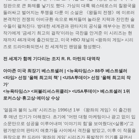
정판으로 큰 화제를 낳기도 했다. 가상의 대륙 웨스테로스의 칠왕국을
둘러싸고 벌어지는 투쟁을 다룬 이 소설은 《왕들의 전쟁》에 이르러
본격적인 전쟁의 아비규환 속으로 빠져들며 놀라운 지략과 잔인한 술
수들이 펼쳐진다. 방대한 세계관과 판타지의 공식을 깨부수는 전개로
작가에게 ‘금세기 최고의 걸작’이라는 극찬을 안겨준 이 시리즈는 현
재까지 46개국에 출간되었고, 미국 HBO 채널의 <왕좌의 게임> 시리
즈로 드라마화되면서 전 세계적인 팬덤을 형성했다.
전 세계가 함께 기다리는 조지
R. R.
마틴의 대역작
아마존 미국 최장기 베스트셀러
| <
뉴욕타임스
> 88
주 베스트셀러
<
타임
>
선정
‘
올해 최고의 책
’ | <USA
투데이
>
선정
‘
올해 최고의 작
가
’
<
뉴욕타임스
> <
퍼블리셔스위클리
> <USA
투데이
>
베스트셀러
1
위
로커스상
·
휴고상
·
에미상 수상
‘얼음과 불의 노래’ 시리즈는 1996년 1부 《왕좌의 게임》이 출간된
후 매년 인기가 더해졌다. 초기에 “어떤 대형 마케팅이나 광고 없이 입
소문만으로 성공을 이루어내며 ‘이야기의 힘’을 보여줬다(<살롱>)”고
평가받으며 판타지 애호가들 사이에서 격찬을 받았고, 이후 이 작품을
원작으로 한 드라마 ‘왕좌의 게임’ 시리즈가 폭발적인 인기를 끌면서