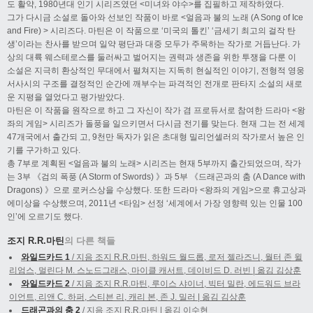
도 활약, 1980년대 인기 시리즈였던 <미녀와 야수>를 집필하고 제작하였다.
그가 다시금 소설로 돌아와 선보인 작품이 바로 <얼음과 불의 노래 (A Song of Ice
and Fire) > 시리즈다. 마틴은 이 작품으로 ‘미국의 톨킨’ ‘금세기 최고의 걸작 탄
생’이라는 찬사를 받으며 일약 평단과 대중 모두가 주목하는 작가로 거듭난다. 가
상의 대륙 웨스테로스를 둘러싸고 벌어지는 권력과 생존을 위한 투쟁을 다룬 이
소설은 지극히 환상적인 무대에서 펼쳐지는 지독히 현실적인 이야기, 전형적 영웅
서사시의 구조를 결정적인 순간에 깨부수는 파격적인 전개로 판타지 소설의 새로
운 지평을 열었다고 평가받았다.
마틴은 이 작품을 원작으로 하고 그 자신이 작가 겸 프로듀서로 참여한 드라마 <왕
좌의 게임> 시리즈가 돌풍을 일으키면서 다시금 전기를 맞는다. 현재 그는 전 세계
47개국에서 출간되 고, 9천만 독자가 읽은 초대형 밀리언셀러의 작가로서 높은 인
기를 구가하고 있다.
총 7부로 계획된 <얼음과 불의 노래> 시리즈는 현재 5부까지 출간되었으며, 작가
는 3부 《검의 폭풍 (A Storm of Swords) 》과 5부 《드래곤과의 춤 (A Dance with
Dragons) 》으로 로커스상을 수상했다. 또한 드라마 <왕좌의 게임>으로 휴고상과
에미상을 수상했으며, 2011년 <타임> 선정 ‘세계에서 가장 영향력 있는 인물 100
인’에 오르기도 했다.
조지 R.R.마틴
의 다른 책들
와일드카드 1
/ 지음 조지 R.R.마틴, 하워드 월드롭, 로저 젤라즈니, 월터 존 윌
리엄스, 멀린다 M. 스노드그래스, 마이클 캐서트, 데이비드 D. 러빈 | 옮김 김상훈
와일드카드 2
/ 지음 조지 R.R.마틴, 루이스 샤이너, 빅터 밀란, 에드워드 브라
이언트, 리앤 C. 하퍼, 스티븐 리, 캐리 본, 존 J. 밀러 | 옮김 김상훈
드래곤과의 춤 2
/ 지음 조지 R.R.마틴 | 옮김 이수현