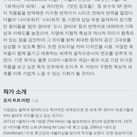
《로캐넌의 세계》, 닐 게이먼의 《멋진 징조들》 등 유수의 SF·판타
지 작품들을 번역해온 이수현 번역가가 시리즈 전체의 번역을 맡았다.
더불어 ‘나이트워치’ ‘시티워치’ 등 기존에 상당 부분 음역하여 표기했
던 용어들을 ‘밤의 경비대’ ‘도시 경비대’ 등의 번역어로 대체하여 가독
성과 이해도를 높였으며, 지명에 지형적 특성과 역사적 의미가 함축되
어 있는 점을 감안하여 그 의미를 밝혀 최대한 원작의 공간 그대로를
상상할 수 있도록 했다. 또한 오리지널 커버 디자인을 사용, 수많은 독
자들이 함께 즐기고 애호하는 세계적 걸작으로서의 면모를 갖추게 되
었다. 기존 독자는 물론 드라마 <왕좌의 게임> 팬과 지금 가장 뜨거운
작품을 보고 싶은 독자 모두에게 조지 R. R. 마틴이 구현한 독보적 세
계를 더욱 가깝게 느낄 수 있는 기회가 될 것이다.
작가 소개
조지 R.R.마틴
지음
거침없는 필력과 방대하고도 독자적인 세계관으로 전 세계 SF·판타지 애호가들로
부터 절대적 지지를 얻고 있는 작가다.
1971년 <갤럭시>에 <영웅 (The Hero) >을 발표하면서 문단에 입문했으며, 1975
년 <리아를 위한 노래 (A Song for Lya) >로 휴고 상을, 1980년 <샌드킹
(Sandkings) >으로 휴고상과 네뷸러상을 받으며 두각을 보였다. 또한 방송작가로