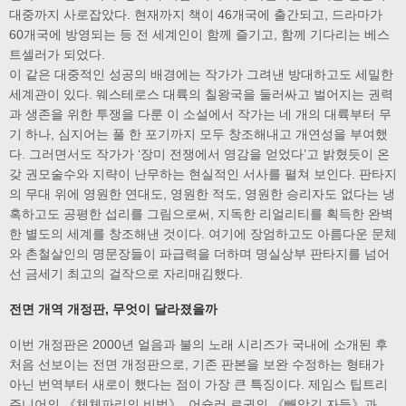
대중까지 사로잡았다. 현재까지 책이 46개국에 출간되고, 드라마가
60개국에 방영되는 등 전 세계인이 함께 즐기고, 함께 기다리는 베스
트셀러가 되었다.
이 같은 대중적인 성공의 배경에는 작가가 그려낸 방대하고도 세밀한
세계관이 있다. 웨스테로스 대륙의 칠왕국을 둘러싸고 벌어지는 권력
과 생존을 위한 투쟁을 다룬 이 소설에서 작가는 네 개의 대륙부터 무
기 하나, 심지어는 풀 한 포기까지 모두 창조해내고 개연성을 부여했
다. 그러면서도 작가가 ‘장미 전쟁에서 영감을 얻었다’고 밝혔듯이 온
갖 권모술수와 지략이 난무하는 현실적인 서사를 펼쳐 보인다. 판타지
의 무대 위에 영원한 연대도, 영원한 적도, 영원한 승리자도 없다는 냉
혹하고도 공평한 섭리를 그림으로써, 지독한 리얼리티를 획득한 완벽
한 별도의 세계를 창조해낸 것이다. 여기에 장엄하고도 아름다운 문체
와 촌철살인의 명문장들이 파급력을 더하며 명실상부 판타지를 넘어
선 금세기 최고의 걸작으로 자리매김했다.
전면 개역 개정판
,
무엇이 달라졌을까
이번 개정판은 2000년 얼음과 불의 노래 시리즈가 국내에 소개된 후
처음 선보이는 전면 개정판으로, 기존 판본을 보완 수정하는 형태가
아닌 번역부터 새로이 했다는 점이 가장 큰 특징이다. 제임스 팁트리
주니어의 《체체파리의 비법》, 어슐러 르귄의 《빼앗긴 자들》과