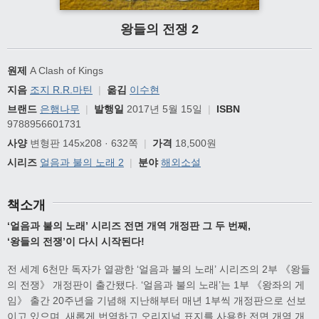
왕들의 전쟁 2
원제
A Clash of Kings
지음
조지 R.R.마틴
|
옮김
이수현
브랜드
은행나무
|
발행일
2017년 5월 15일
|
ISBN
9788956601731
사양
변형판 145x208 · 632쪽
|
가격
18,500원
시리즈
얼음과 불의 노래 2
|
분야
해외소설
책소개
‘
얼음과 불의 노래
’
시리즈 전면 개역 개정판 그 두 번째
,
‘
왕들의 전쟁
’
이 다시 시작된다
!
전 세계 6천만 독자가 열광한 ‘얼음과 불의 노래’ 시리즈의 2부 《왕들
의 전쟁》 개정판이 출간됐다. ‘얼음과 불의 노래’는 1부 《왕좌의 게
임》 출간 20주년을 기념해 지난해부터 매년 1부씩 개정판으로 선보
이고 있으며, 새롭게 번역하고 오리지널 표지를 사용한 전면 개역 개