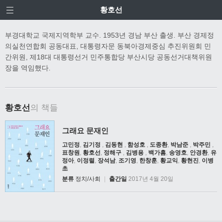
황호선
부경대학교 국제지역학부 교수. 1953년 경남 부산 출생. 부산 경제정
의실천연합회 공동대표, 대통령자문 동북아경제중심 추진위원회 민
간위원, 제18대 대통령선거 민주통합당 부산시당 공동선거대책위원
장을 역임했다.
황호선
의 책들
그래요 문재인
고민정
,
김기정
,
김동현
,
함성호
,
도종환
,
박남준
,
박주민
,
표창원
,
황호선
,
정해구
,
김병용
,
백가흠
,
송영호
,
안경환
,
유
정아
,
이정렬
,
장석남
,
조기영
,
한창훈
,
황교익
,
황현진
,
이병
초
분류
정치/사회
|
출간일
2017년 4월 20일