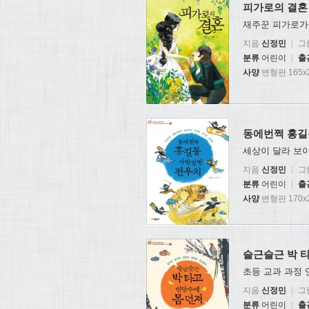
피가로의 결혼
재주꾼 피가로가
지음
신정민
|
그
분류
어린이
|
출
사양
변형판 165x2
동에번쩍 홍길
세상이 달라 보이
지음
신정민
|
그
분류
어린이
|
출
사양
변형판 170x2
슬근슬근 박 
초등 교과 과정 
지음
신정민
|
그
분류
어린이
|
출