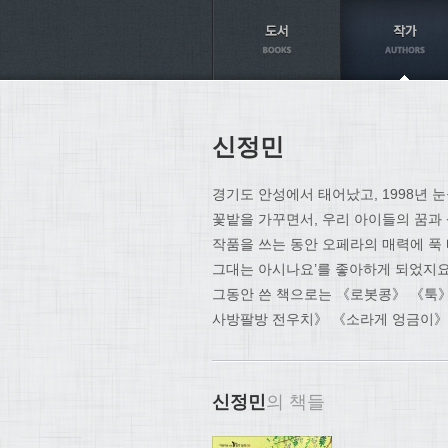
Axt
신정민
경기도 안성에서 태어났고, 1998년
꽃밭을 가꾸면서, 우리 아이들의 꿈과 
작품을 쓰는 동안 오페라의 매력에 푹
그대는 아시나요’를 좋아하게 되었지요
그동안 쓴 책으로는 《로봇콩》 《툭》
사방팔방 전우치》 《소라게 엉금이》
신정민
의 책들