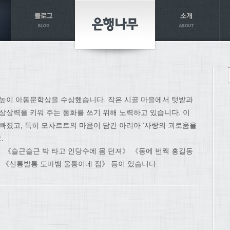
 눈높이 아동문학상을 수상했습니다. 작은 시골 마을에서 텃밭과
상상력을 키워 주는 동화를 쓰기 위해 노력하고 있습니다. 이
 빠졌고, 특히 모차르트의 마음이 담긴 아리아 ‘사랑의 괴로움을
.
 《슬근슬근 박 타고 인당수에 몸 던져》 《동에 번쩍 홍길동
 《신통발통 도마뱀 울퉁이네 집》 등이 있습니다.