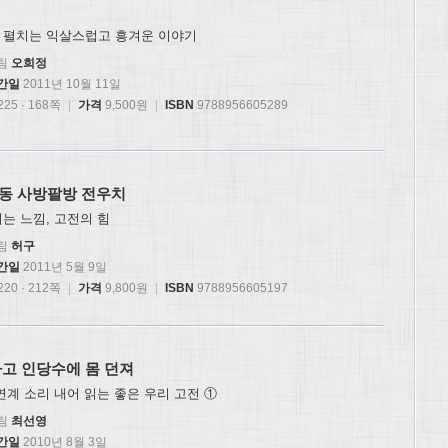
 펼치는 익살스럽고 흥겨운 이야기
림
오희정
간일
2011년 10월 11일
25 · 168쪽
|
가격
9,500원
|
ISBN
9788956605289
동 사방팔방 전우치
는 느낌, 고전의 힘
림
허구
간일
2011년 5월 9일
20 · 212쪽
|
가격
9,800원
|
ISBN
9788956605197
타고 인당수에 몸 던져
연계 소리 내어 읽는 좋은 우리 고전 ①
림
최선영
간일
2010년 8월 3일