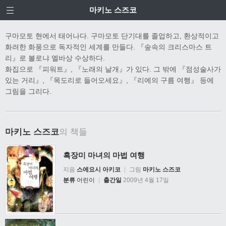
마키노 스즈코
구마모토 현에서 태어나다. 구마모토 단기대를 졸업하고, 환상적이고
화려한 화풍으로 독자적인 세계를 만들다. 『숲속의 크리스마스 트
리』로 볼로냐 엘바상 수상하다.
화집으로 『피워트』, 『노래의 날개』가 있다. 그 밖에 『점성술사가
있는 거리』, 『목도리로 들어오세요』, 『리에의 구름 여행』 등에
그림을 그리다.
마키노 스즈코
의 책들
흑장미 마녀의 마법 여행
지음
스에요시 아키코
|
그림
마키노 스즈코
분류
어린이
|
출간일
2009년 4월 17일