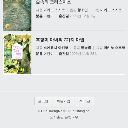
숲속의 크리스마스
지음
마키노 스즈코
|
옮김
황소연
|
그림
마키노 스즈코
분류
어린이
|
출간일
2008년 12월 1일
흑장미 마녀의 7가지 마법
지음
스에요시 아키코
|
옮김
권남희
|
그림
마키노 스즈코
분류
어린이
|
출간일
2005년 11월 28일
로그인
회원가입
PC버전
© EunHaengNaMu Publishing co.
도서출판 은행나무