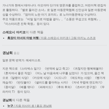
가나가와 현에서 태어나다. 아오야마 단기대 영문과를 졸업하고, 어린이책 편집자
로 활동하다. 『별로 돌아간 소녀』로 일본 아동문학협회 신인상과 일본 아동문예
상을 수상하다. 『엄마의 노란 아기 코끼리』로 노마아동문예상 수상하다.
주요 작품으로는 『비밀 일기로 마법을 걸다』, 『소풍은 무섭고도 위험해』,
『미스터리존 진학 학원』 등이 있다.
스에요시 아키코
의 다른 책들
흑장미 마녀의 마법 여행
/ 지음 스에요시 아키코 | 그림 마키노 스즈코
권남희
옮김
일본 문학 번역가. 에세이스트.
지은 책으로 《스타벅스 일기》 《번역에 살고 죽고》 《귀찮지만 행복해볼까》
《혼자여서 좋은 직업》 《어느 날 마음속에 나무를 심었다》가 있으며, 옮긴 책
으로 《달팽이 식당》 《카모메 식당》 《시드니!》 《애도하는 사람》 《빵가게
재습격》 《반딧불이》 《샐러드를 좋아하는 사자》 《저녁 무렵에 면도하기》
《종이달》 《배를 엮다》 《퍼레이드》 《후와 후와》 《츠바키 문구점》 《무
라카미 T》 등이 있다.
권남희
의 다른 책들
누구
/ 지음 아사이 료 | 옮김 권남희