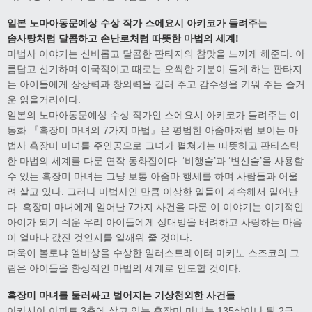
일본 노마아동문예상 수상 작가 스에요시 아키코가 들려주는
솜사탕처럼 달콤하고 손난로처럼 따뜻한 마법의 세계!
마법사 이야기는 신비롭고 달콤한 판타지의 참맛을 느끼게 해준다. 아
름답고 신기하며 이국적이고 때로는 오싹한 기분이 들게 하는 판타지
는 아이들에게 상상력과 창의력을 길러 주고 감수성을 키워 주는 즐거
운 읽을거리이다.
일본의 노마아동문예상 수상 작가인 스에요시 아키코가 들려주는 이
동화 『흑장미 마녀의 7가지 마법』은 평범한 아줌마처럼 보이는 마
법사 흑장미 마녀를 주인공으로 그녀가 펼쳐가는 따뜻하고 판타스틱
한 마법의 세계를 다룬 연작 동화집이다. ‘비행술’과 ‘변신술’을 사용할
수 있는 흑장미 마녀는 그냥 보통 아줌마 행세를 하며 사람들과 어울
려 살고 있다. 그러나 마법사인 만큼 이상한 일들이 계속해서 일어난
다. 흑장미 마녀에게 일어난 7가지 사건을 다룬 이 이야기는 이기적인
아이가 되기 쉬운 우리 아이들에게 상대방을 배려하고 사랑하는 마음
이 얼마나 값진 것인지를 일깨워 줄 것이다.
더욱이 볼로냐 엘바상을 수상한 일러스트레이터 마키노 스즈코의 그
림은 아이들을 환상적인 마법의 세계로 인도할 것이다.
흑장미 마녀를 둘러싸고 벌어지는 기상천외한 사건들
아카시아 아파트 3층에 살고 있는 흑장미 마녀는 135살이나 된 2급