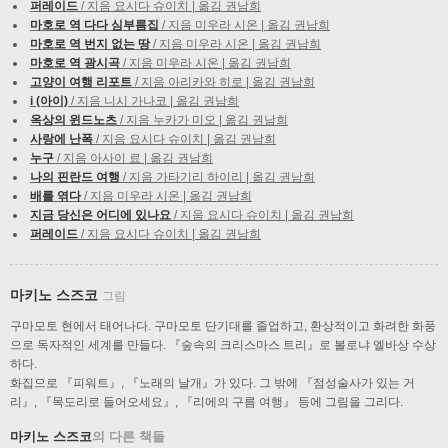
퍼레이드
/ 지음 요시다 슈이치 | 옮김 권남희
마호로 역 다다 심부름집
/ 지음 미우라 시온 | 옮김 권남희
마호로 역 번지 없는 땅
/ 지음 미우라 시온 | 옮김 권남희
마호로 역 광시곡
/ 지음 미우라 시온 | 옮김 권남희
고양이 여행 리포트
/ 지음 아리카와 히로 | 옮김 권남희
i (아이)
/ 지음 니시 가나코 | 옮김 권남희
옥상의 윈드노츠
/ 지음 누카가 미오 | 옮김 권남희
사랑에 난폭
/ 지음 요시다 슈이치 | 옮김 권남희
누구
/ 지음 아사이 료 | 옮김 권남희
나의 핀란드 여행
/ 지음 가타기리 하이리 | 옮김 권남희
배를 엮다
/ 지음 미우라 시온 | 옮김 권남희
지금 당신은 어디에 있나요
/ 지음 요시다 슈이치 | 옮김 권남희
퍼레이드
/ 지음 요시다 슈이치 | 옮김 권남희
마키노 스즈코
그림
구마모토 현에서 태어나다. 구마모토 단기대를 졸업하고, 환상적이고 화려한 화풍
으로 독자적인 세계를 만들다. 『숲속의 크리스마스 트리』로 볼로냐 엘바상 수상
하다.
화집으로 『피워트』, 『노래의 날개』가 있다. 그 밖에 『점성술사가 있는 거
리』, 『목도리로 들어오세요』, 『리에의 구름 여행』 등에 그림을 그리다.
마키노 스즈코
의 다른 책들