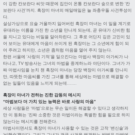
이 강한 칸보란다 씨앗 때문에 집안이 온통 칸보란다 숲으로 변한 ‘칸
보란다 사건’까지. 흑장미 마녀의 매일매일은 늘 좌충우돌 사건투성이
다.
설상가상으로 요술 거울까지 잃어버린 흑장미 마녀는 이 일을 계기로
유대라는 이름을 가진 한 소년을 만나게 되는데, 곧 유대가 신비한 힘
을 지니고 있다는 비밀을 알아차린다. 그 후로 어딘지 깊은 고민이 있
어 보이는 유대에게 마음이 쓰이게 된 흑장미는 그 소년에게 힘이 되
어 주려고 하지만, 소년은 좀처럼 마음을 열어 주지 않는다.
한편 서울에 ‘사랑의 기적’을 일으킨다는 마법사 백장미 아가씨가 나
타나고, TV 방송사는 그녀의 마법을 중계하느라 야단이다. 그녀가 가
짜 마법사임을 눈치 챈 흑장미 마녀는 당장 백장미 아가씨를 만나지
만, 따뜻한 마음씨를 가진 그녀를 통해 세상에는 마법으로 해결할 수
없는 일들이 있음을 느끼게 되는데…….
흑장미 마녀가 전하는 진한 감동의 메시지
“마법보다 더 가치 있는 능력은 바로 사랑의 마음”
세상 사람들은 ‘마법’으로는 무슨 일이든 해결할 수 있다고 생각하지
만 이 동화는 ‘진짜 소중한 것은 마법이라는 특별한 힘을 필요로 하지
않는다는 메시지를 전해준다.
마법사이면서도 흑장미 마녀가 사용할 수 있는 것은 고작 ‘변신술’과
‘비행술’뿐이다. 그리고 그녀가 결국 사건을 해결하는 방법은 마법에