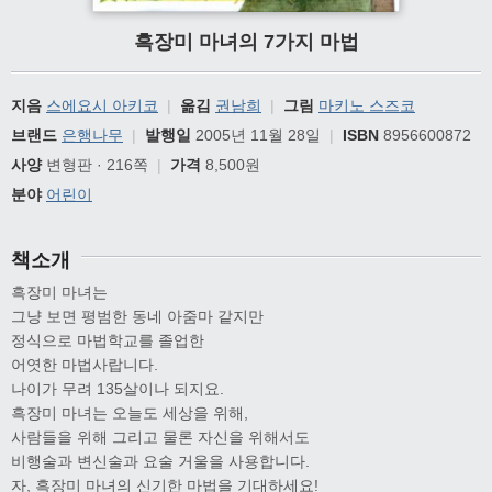
흑장미 마녀의 7가지 마법
지음
스에요시 아키코
|
옮김
권남희
|
그림
마키노 스즈코
브랜드
은행나무
|
발행일
2005년 11월 28일
|
ISBN
8956600872
사양
변형판 · 216쪽
|
가격
8,500원
분야
어린이
책소개
흑장미 마녀는
그냥 보면 평범한 동네 아줌마 같지만
정식으로 마법학교를 졸업한
어엿한 마법사랍니다.
나이가 무려 135살이나 되지요.
흑장미 마녀는 오늘도 세상을 위해,
사람들을 위해 그리고 물론 자신을 위해서도
비행술과 변신술과 요술 거울을 사용합니다.
자, 흑장미 마녀의 신기한 마법을 기대하세요!