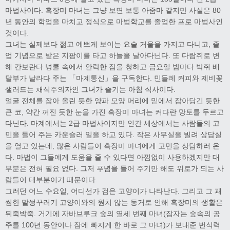
마법사이다. 흑장미 마녀는 그냥 보면 보통 아줌마 같지만 사실은 80
년 동안의 학업을 마치고 정식으로 마법학교를 졸업한 프로 마법사인
것이다.
그녀는 실제보다 젊고 예쁘게 보이는 요술 거울을 가지고 다니고, 졸
업 기념으로 받은 지팡이를 타고 하늘을 날아다닌다. 또 다람쥐로 변
해 칸보란다 넝쿨 속에서 안락한 잠을 청하고 금요일 밤마다 박쥐 배
달부가 날라다 주는 「마계통신」을 구독한다. 민들레 커피와 제비꽃
샐러드는 채식주의자인 그녀가 즐기는 아침 식사이다.
얼굴 전체를 잡아 올린 듯한 양파 모양 머리에 밑에서 잡아당긴 듯한
큰 코, 약간 꺼진 듯한 눈을 가진 흑장미 마녀는 커다란 망토를 두르고
다닌다. 마계에서는 2급 마법사이지만 인간 세상에서는 사람들의 고
민을 들어 주는 카운슬러 일을 하고 있다. 작은 사무실을 빌려 상담실
을 열고 있는데, 많은 사람들이 흑장미 마녀에게 고민을 상담하러 온
다. 마법이 그들에게 도움을 줄 수 있다면 아낌없이 사용하겠지만 대
부분은 전혀 필요 없다. 그저 푸념을 들어 주기만 해도 위로가 되는 사
람들이 대부분이기 때문이다.
그러던 어느 수요일, 어디선가 검은 고양이가 나타난다. 그리고 그 괘
씸한 말썽꾸러기 고양이와의 원치 않는 동거로 인해 흑장미의 생활은
뒤죽박죽. 거기에 자바브루크 숲의 열세 번째 마녀(잠자는 숲속의 공
주를 100년 동안이나 잠에 빠지게 한 바로 그 마녀)가 보내준 번식력