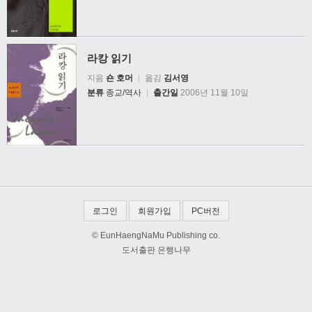
라캉 읽기
지음
숀 호머
|
옮김
김서영
분류
종교/역사
|
출간일
2006년 11월 10일
로그인
회원가입
PC버전
© EunHaengNaMu Publishing co.
도서출판 은행나무