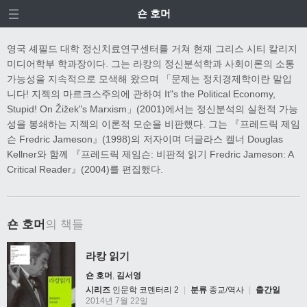
숀 호머
영국 셰필드 대학 정신치료연구센터를 거쳐 현재 그리스 시티 칼리지
미디어학부 학과장이다. 그는 라캉의 정신분석학과 사회이론의 소통
가능성을 지속적으로 모색해 왔으며 「문제는 정치경제학이란 말입
니다! 지젝의 마르크스주의에 관하여 It"s the Political Economy,
Stupid! On Žižek"s Marxism」(2001)에서는 정신분석의 실천적 가능
성을 봉쇄하는 지젝의 이론적 모순을 비판했다. 그는 『프레드릭 제임
슨 Fredric Jameson』(1998)의 저자이며 더글라스 켈너 Douglas
Kellner와 함께 『프레드릭 제임슨: 비판적 읽기 Fredric Jameson: A
Critical Reader』(2004)를 편집했다.
숀 호머
의 책들
라캉 읽기
숀 호머
,
김서영
시리즈
인문학 코멘터리 2
|
분류
종교/역사
|
출간일
2014년 7월 22일