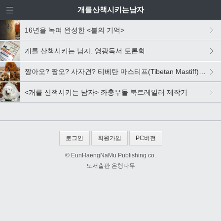
개를산책시키는남자
16년을 녹여 완성한 <불의 기억>
개를 산책시키는 남자, 영광독서 토론회
짱아오? 짱오? 사자견? 티베탄 마스티프(Tibetan Mastiff)입니다
<개를 산책시키는 남자> 좌충우돌 북트레일러 제작기
로그인
회원가입
PC버전
© EunHaengNaMu Publishing co.
도서출판 은행나무