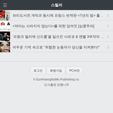
스릴러
파리도서전 개막과 동시에 프랑스 번역판 <7년의 밤> 출간되다
<악마는 사라지지 않는다>를 위한 잉여짓 [심쿵주의]
‘프랑크 틸리에 신드롬’을 일으킨 샤르코 & 엔벨 3부작의 시작 <신드롬E>
어두운 기억 속으로 “위험한 눈동자가 당신을 지켜본다!”
로그인
회원가입
PC버전
© EunHaengNaMu Publishing co.
도서출판 은행나무