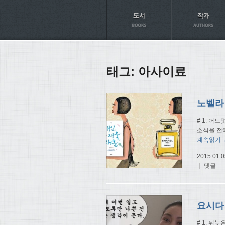
Axt
태그:
아사이료
노벨라 
# 1. 어
소식을 전
계속읽기
2015.01.0
|
댓글
# 1. 뒤