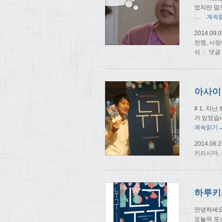
였지만 덤
…
계속
2014.09.0
전쟁
,
사랑
석
|
댓글
# 1. 지
가 있었습
계속읽기
2014.06.2
키리시마
,
하루키와
안녕하세요.
오늘의 포