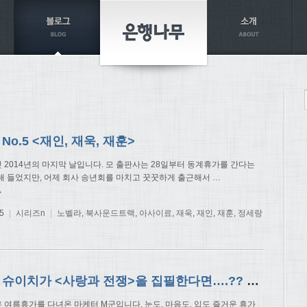
No.5 <재인, 재욱, 재훈>
느덧 2014년의 마지막 날입니다. 모 출판사는 28일부터 동계휴가를 간다는
해 들었지만, 어제 회사 송년회를 마치고 꿋꿋하게 출근해서
…
→
5
|
시리즈n
|
노벨라
,
북사운드트랙
,
아사이료
,
재욱
,
재인
,
재훈
,
정세랑
요시다 슈이치가 <사랑과 전쟁>을 집필한다면….?? 『사랑에 난폭』??
늦은 여름휴가를 다녀온 마케터 M군입니다. 눈도, 마음도, 입도 즐거운 휴가