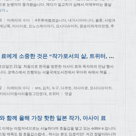
으로 눈병까지 챙겨왔습니다. 게다가 일교차가 심해서 어제부터는 몸살
읽기→
3
|
마케터의 수다
|
4주후에뵙겠습니다
,
내가시어머니다
,
불륜
,
사랑과
에난폭
,
아사이료
,
요노스케이야기
,
요시다슈이치
,
원숭이와게의전쟁
,
추
아사이 료에게 소중한 것은 “작가로서의 삶, 트위터, 직장”
난 토요일인 21일. 처음으로 한국을 방문한 아사이 료와 독자와의 만남 행사
니다. 코엑스에서 진행되는 서울국제도서전에서 무더위 속에서 책을
…
→
2
|
마케터의 수다
|
sns
,
김치
,
누구
,
다쿠토
,
아사이료
,
요시다슈이치
,
키리시마동아리활동그만둔대
,
트위터
|
댓글
 함께 올해 가장 핫한 일본 작가, 아사이 료
이제는 아침저녁으로는 서늘하다며 호들갑을 떨고 있는 editor e.입니다.
스팅 제목도 참 호들갑스럽네... 하시는 분도 있겠지만! 저건 정말이라니까