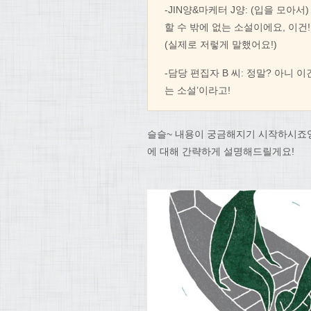
-JIN양&마케터 J양: (입을 모
할 수 밖에 없는 소설이에요, 이건!
(실제로 저렇게 말했어요!)
-담당 편집자 B 씨: 정말? 아니 
는 소설’이라고!
슬슬~ 내용이 궁금해지기 시작하시죠잉
에 대해 간략하게 설명해드릴게요!