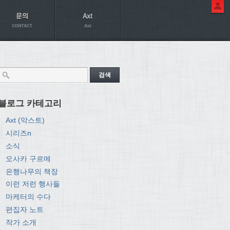
블로그 카테고리
Axt (악스트)
시리즈n
소식
오사카 구르메
은행나무의 책장
이런 저런 행사들
마케터의 수다
편집자 노트
작가 소개