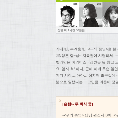
정말 딱 1시간 30분만
기대 반, 두려움 반. <구의 증명>을
JIN양은 항~상~ 지옥철에 시달려서..
벨라만은 예외이죠! (잠깐을 못 참고
요! 엄지 척! 아니, 근데 이게 무슨
지기 시작….아아….심지어 출근길에 
분으로 일했다는….그만큼 여운이 정말
[은행나무 회식 중]
-<구의 증명> 담당 편집자 B씨: 