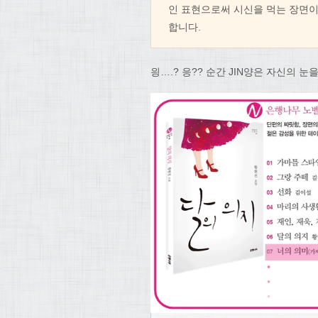
인 표현으로써 시신을 먹는 장면이
합니다.
읭….? 응?? 순간 JIN양은 자신의 