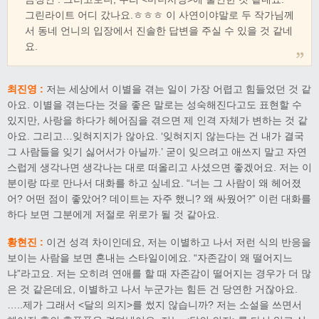
그린라이트 어디 갔나요.ㅎㅎㅎ 이 사연이야말로 두 작가님께
서 동네 언니의 입장에서 진솔한 답변을 주실 수 있을 것 같네
요.
최진영 :
저는 세상에서 이별을 겪는 일이 가장 어렵고 힘들었던 것 같
아요. 이별을 겪는다는 것을 좋은 말로는 성숙해진다고도 표현할 수
있지만, 사랑을 하다가 헤어짐을 겪으면 제 인격 자체가 변하는 것 같
아요. 그리고…잊혀지지가 않아요. ‘잊혀지지 않는다는 건 내가 결국
그 사람들을 잊기 싫어서가 아닐까.’ 굳이 잊으려고 애쓰지 말고 자연
스럽게 생각나면 생각나는 대로 떠올리고 사셨으면 좋겠어요. 저는 이
분이랑 따로 만나서 대화를 하고 싶네요. “너는 그 사람이 왜 헤어졌
어? 어떤 점이 좋았어? 데이트는 자주 했니? 왜 싸웠어?” 이런 대화를
하다 보면 그분에게 저절로 위로가 될 것 같아요.
황현진 :
이건 성격 차이인데요, 저는 이별하고 나서 저런 식의 반응을
보이는 사람을 보면 혼내는 스타일이에요. “자존감이 왜 떨어지느
냐”라고요. 저는 오히려 연애를 할 때 자존감이 떨어지는 경우가 더 많
은 것 같은데요, 이별하고 나서 누군가는 힘든 건 당연한 거잖아요.
…..제가 그래서 <달의 의지>를 썼지 않습니까? 저는 소설을 쓰면서