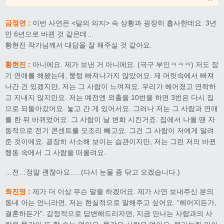
금정연 :
이번 사연은 <달의 의지> 속 상황과 굉장히 흡사한데요. 3년
만 6년으로 바뀐 것 같은데…
황현진 작가님께서 대답을 잘 해주실 것 같아요.
황현진 :
아니에요. 제가 보낸 거 아니에요. (극구 부인ㅋㅋㅋ) 저도 장
기 연애를 해봤는데, 뭉텅 빠져나가지 않았어요. 제 머릿속에서 빠져
나간 건 있겠지만, 저는 그 사람이 느껴져요. 우리가 헤어졌고 연락하
고 지내지 않지만요. 저는 예전엔 외출을 10번을 하면 3번은 다시 집
으로 되돌아갔어요. 놓고 간 게 있어서요. 그러나 저는 그 사람과 연애
를 한 뒤 바뀌었어요. 그 사람이 날 변화 시킨거죠. 집에서 나올 땐 자
동적으로 전기 콘센트를 모조리 빼고요. 그건 그 사람이 저에게 알려
준 것이에요. 굉장히 사소해 보이는 습관이지만, 저는 그런 저의 바뀐
행동 속에서 그 사람을 떠올려요.
…전…정말 괜찮아요…..(다시 눈물 좀 닦고 오겠습니다.)
최진영 :
제가 더 이상 무슨 말을 하겠어요. 제가 사연 보내주신 분의
동네 아는 언니라면, 저는 현실적으로 말해주고 싶어요. “헤어지든가,
결혼하든가”. 감정적으로 답변해드리자면, 지금 만나는 사람과의 사