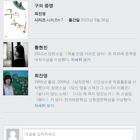
구의 증명
최진영
시리즈
시리즈n 7
|
출간일
2015년 3월 30일
황현진
2011년 장편소설 《죽을 만큼 아프진 않아》로 제16회 문학동
네작가상을 수상했다.
자세히 보기
최진영
1981년 출생. 2006년 《실천문학》신인상으로 작품활동을 시
작했으며, 장편소설 《당신 옆을 스쳐간 그 소녀의 이름은》
《끝나지 않는 노래》 《나는 왜 죽지 않았는가 》와 소설집
《팽이 》가 있다. 한겨레문학상, 신동엽문학상을 수상했다.
자세히 보기