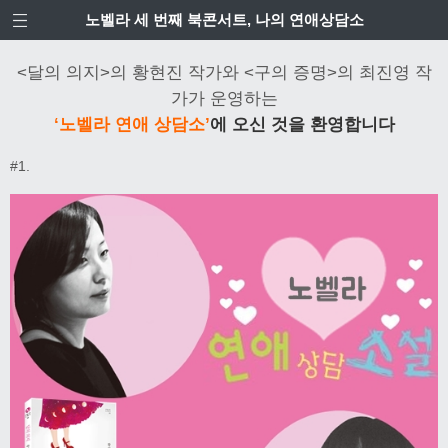
노벨라 세 번째 북콘서트, 나의 연애상담소
<달의 의지>의 황현진 작가와 <구의 증명>의 최진영 작
가가 운영하는
‘노벨라 연애 상담소’
에 오신 것을 환영합니다
#1.