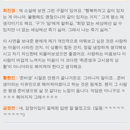
최진영 :
제 소설에 보면 그런 구절이 있어요. “행복하자고 같이 있자
는 게 아니야. 불행해도 괜찮으니까 같이 있자는 거지.” 그게 평소 제
생각이기도 해요. ‘구’가 ‘담’에게 말하길, “희망 없는 세상에선 살 수
있지만 너 없는 세상에선 죽기 싫어. 그래서 나는 죽기 싫어.”
이 사연을 보내준 분에게 제가 개인적으로 여쭤보고 싶은 것은 사랑하
는 마음이 사라진 건지, 이 상황이 힘든 건지, 정말 냉정하게 생각해보
시고 자기 자신한테 되물어보셨으면 좋겠어요. 사랑하는 마음보다 이
사람이 버겁게 느껴지는 마음이 더 크다면 ‘취준생과 고시생의 상
황’이 아니더라도 헤어져야 한다고 생각해요.
황현진 :
‘준비생’ 시절은 언젠가 끝나거든요. 그러니까 말이죠…준비
생이라는 이유만으로 헤어져야겠다고 하는 것은 핑계죠. 왠지 그 사람
은 평생 준비생으로 살 것 같다는 느낌이 듭니다. 악담은 아니구요.ㅎ
ㅎㅎㅎ 헤어지자 그래ㅎㅎㅎㅎ
금정연 :
네, 감정이입이 절제된 답변 잘 들었고요. (일동:ㅋㅋㅋㅋㅋ
ㅋㅋㅋㅋㅋ)