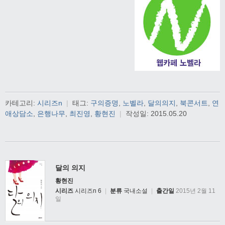
카테고리:
시리즈n
|
태그:
구의증명
,
노벨라
,
달의의지
,
북콘서트
,
연
애상담소
,
은행나무
,
최진영
,
황현진
|
작성일:
2015.05.20
달의 의지
황현진
시리즈
시리즈n 6
|
분류
국내소설
|
출간일
2015년 2월 11
일