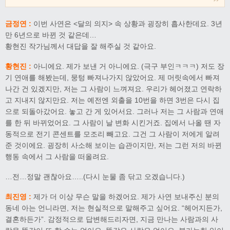
금정연 :
이번 사연은 <달의 의지> 속 상황과 굉장히 흡사한데요. 3년
만 6년으로 바뀐 것 같은데…
황현진 작가님께서 대답을 잘 해주실 것 같아요.
황현진 :
아니에요. 제가 보낸 거 아니에요. (극구 부인ㅋㅋㅋ) 저도 장
기 연애를 해봤는데, 뭉텅 빠져나가지 않았어요. 제 머릿속에서 빠져
나간 건 있겠지만, 저는 그 사람이 느껴져요. 우리가 헤어졌고 연락하
고 지내지 않지만요. 저는 예전엔 외출을 10번을 하면 3번은 다시 집
으로 되돌아갔어요. 놓고 간 게 있어서요. 그러나 저는 그 사람과 연애
를 한 뒤 바뀌었어요. 그 사람이 날 변화 시킨거죠. 집에서 나올 땐 자
동적으로 전기 콘센트를 모조리 빼고요. 그건 그 사람이 저에게 알려
준 것이에요. 굉장히 사소해 보이는 습관이지만, 저는 그런 저의 바뀐
행동 속에서 그 사람을 떠올려요.
…전…정말 괜찮아요…..(다시 눈물 좀 닦고 오겠습니다.)
최진영 :
제가 더 이상 무슨 말을 하겠어요. 제가 사연 보내주신 분의
동네 아는 언니라면, 저는 현실적으로 말해주고 싶어요. “헤어지든가,
결혼하든가”. 감정적으로 답변해드리자면, 지금 만나는 사람과의 사