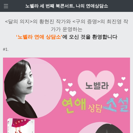
노벨라 세 번째 북콘서트, 나의 연애상담소
<달의 의지>의 황현진 작가와 <구의 증명>의 최진영 작
가가 운영하는
‘노벨라 연애 상담소’
에 오신 것을 환영합니다
#1.