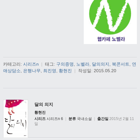
카테고리:
시리즈n
|
태그:
구의증명
,
노벨라
,
달의의지
,
북콘서트
,
연
애상담소
,
은행나무
,
최진영
,
황현진
|
작성일:
2015.05.20
달의 의지
황현진
시리즈
시리즈n 6
|
분류
국내소설
|
출간일
2015년 2월 11
일