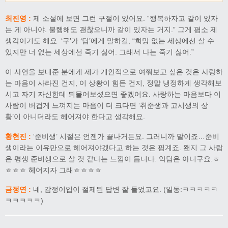
최진영 :
제 소설에 보면 그런 구절이 있어요. “행복하자고 같이 있자
는 게 아니야. 불행해도 괜찮으니까 같이 있자는 거지.” 그게 평소 제
생각이기도 해요. ‘구’가 ‘담’에게 말하길, “희망 없는 세상에선 살 수
있지만 너 없는 세상에선 죽기 싫어. 그래서 나는 죽기 싫어.”
이 사연을 보내준 분에게 제가 개인적으로 여쭤보고 싶은 것은 사랑하
는 마음이 사라진 건지, 이 상황이 힘든 건지, 정말 냉정하게 생각해보
시고 자기 자신한테 되물어보셨으면 좋겠어요. 사랑하는 마음보다 이
사람이 버겁게 느껴지는 마음이 더 크다면 ‘취준생과 고시생의 상
황’이 아니더라도 헤어져야 한다고 생각해요.
황현진 :
‘준비생’ 시절은 언젠가 끝나거든요. 그러니까 말이죠…준비
생이라는 이유만으로 헤어져야겠다고 하는 것은 핑계죠. 왠지 그 사람
은 평생 준비생으로 살 것 같다는 느낌이 듭니다. 악담은 아니구요.ㅎ
ㅎㅎㅎ 헤어지자 그래ㅎㅎㅎㅎ
금정연 :
네, 감정이입이 절제된 답변 잘 들었고요. (일동:ㅋㅋㅋㅋㅋ
ㅋㅋㅋㅋㅋ)