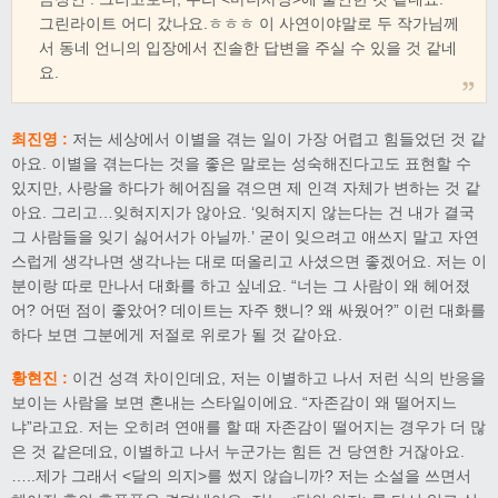
그린라이트 어디 갔나요.ㅎㅎㅎ 이 사연이야말로 두 작가님께
서 동네 언니의 입장에서 진솔한 답변을 주실 수 있을 것 같네
요.
최진영 :
저는 세상에서 이별을 겪는 일이 가장 어렵고 힘들었던 것 같
아요. 이별을 겪는다는 것을 좋은 말로는 성숙해진다고도 표현할 수
있지만, 사랑을 하다가 헤어짐을 겪으면 제 인격 자체가 변하는 것 같
아요. 그리고…잊혀지지가 않아요. ‘잊혀지지 않는다는 건 내가 결국
그 사람들을 잊기 싫어서가 아닐까.’ 굳이 잊으려고 애쓰지 말고 자연
스럽게 생각나면 생각나는 대로 떠올리고 사셨으면 좋겠어요. 저는 이
분이랑 따로 만나서 대화를 하고 싶네요. “너는 그 사람이 왜 헤어졌
어? 어떤 점이 좋았어? 데이트는 자주 했니? 왜 싸웠어?” 이런 대화를
하다 보면 그분에게 저절로 위로가 될 것 같아요.
황현진 :
이건 성격 차이인데요, 저는 이별하고 나서 저런 식의 반응을
보이는 사람을 보면 혼내는 스타일이에요. “자존감이 왜 떨어지느
냐”라고요. 저는 오히려 연애를 할 때 자존감이 떨어지는 경우가 더 많
은 것 같은데요, 이별하고 나서 누군가는 힘든 건 당연한 거잖아요.
…..제가 그래서 <달의 의지>를 썼지 않습니까? 저는 소설을 쓰면서