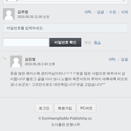
김주영
URL
|
답글
|
수정
|
삭제
2015.05.26 11:30 오전
비밀번호를 입력하세요.
또는
취소
김진영
URL
|
답글
2015.05.26 2:43 오후
웃음 많은 페이스북 관리자님이라니ㅋㅋㅋ웃음 많은 사람으로 봐주셔서 감
사합니다! 블로그 글을 다시 보니 노벨라 북콘서트의 추억이 새록새록 떠오르
셨나 보군요~ 그것만으로도 대만족입니다! 댓글 고맙습니다^^
로그인
회원가입
PC버전
© EunHaengNaMu Publishing co.
도서출판 은행나무