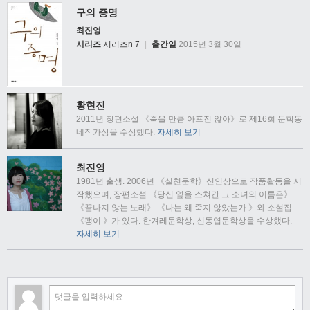
구의 증명
최진영
시리즈
시리즈n 7
|
출간일
2015년 3월 30일
황현진
2011년 장편소설 《죽을 만큼 아프진 않아》로 제16회 문학동
네작가상을 수상했다.
자세히 보기
최진영
1981년 출생. 2006년 《실천문학》신인상으로 작품활동을 시
작했으며, 장편소설 《당신 옆을 스쳐간 그 소녀의 이름은》
《끝나지 않는 노래》 《나는 왜 죽지 않았는가 》와 소설집
《팽이 》가 있다. 한겨레문학상, 신동엽문학상을 수상했다.
자세히 보기