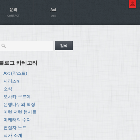
블로그 카테고리
Axt (악스트)
시리즈n
소식
오사카 구르메
은행나무의 책장
이런 저런 행사들
마케터의 수다
편집자 노트
작가 소개