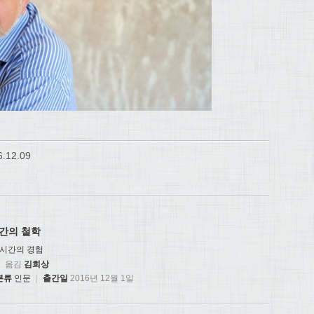
6.12.09
간의 철학
 시간의 경험
옮김
김희상
분류
인문
|
출간일
2016년 12월 1일