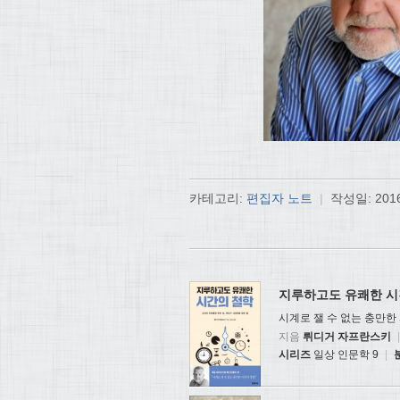
카테고리:
편집자 노트
|
작성일:
201
지루하고도 유쾌한 시
시계로 잴 수 없는 충만한
지음
뤼디거 자프란스키
|
시리즈
일상 인문학 9
|