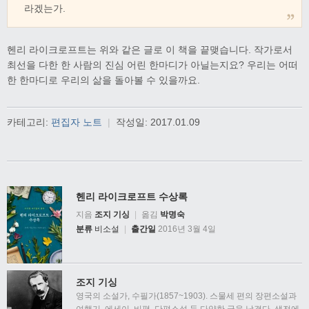
라겠는가.
헨리 라이크로프트는 위와 같은 글로 이 책을 끝맺습니다. 작가로서
최선을 다한 한 사람의 진심 어린 한마디가 아닐는지요? 우리는 어떠
한 한마디로 우리의 삶을 돌아볼 수 있을까요.
카테고리:
편집자 노트
|
작성일:
2017.01.09
헨리 라이크로프트 수상록
지음
조지 기싱
|
옮김
박명숙
분류
비소설
|
출간일
2016년 3월 4일
조지 기싱
영국의 소설가, 수필가(1857~1903). 스물세 편의 장편소설과
여행기, 에세이, 비평, 단편소설 등 다양한 글을 남겼다. 생전에