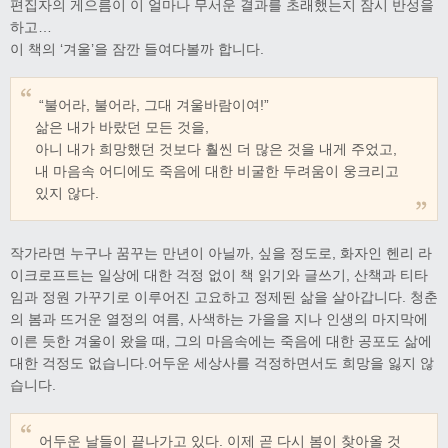
편집자의 게으름이 이 얼마나 무서운 결과를 초래했는지 잠시 반성을
하고…
이 책의 ‘겨울’을 잠깐 들여다볼까 합니다.
“불어라, 불어라, 그대 겨울바람이여!”
삶은 내가 바랐던 모든 것을,
아니 내가 희망했던 것보다 훨씬 더 많은 것을 내게 주었고,
내 마음속 어디에도 죽음에 대한 비굴한 두려움이 웅크리고
있지 않다.
작가라면 누구나 꿈꾸는 만년이 아닐까, 싶을 정도로, 화자인 헨리 라
이크로프트는 일상에 대한 걱정 없이 책 읽기와 글쓰기, 산책과 티타
임과 정원 가꾸기로 이루어진 고요하고 정제된 삶을 살아갑니다. 청춘
의 봄과 뜨거운 열정의 여름, 사색하는 가을을 지나 인생의 마지막에
이른 듯한 겨울이 왔을 때, 그의 마음속에는 죽음에 대한 공포도 삶에
대한 걱정도 없습니다.어두운 세상사를 걱정하면서도 희망을 잃지 않
습니다.
어두운 날들이 끝나가고 있다. 이제 곧 다시 봄이 찾아올 것