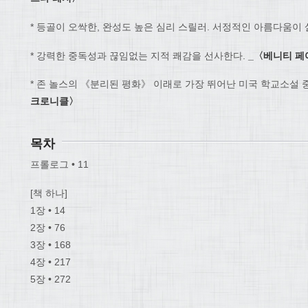
* 등골이 오싹한, 완성도 높은 심리 스릴러. 서정적인 아름다움이 
* 강력한 중독성과 끊임없는 지적 쾌감을 선사한다.
_
〈
베니티 페
* 존 놀스의 《분리된 평화》 이래로 가장 뛰어난 미국 학교소설 
크로니클
〉
목차
프롤로그 • 11
[책 하나]
1장 • 14
2장 • 76
3장 • 168
4장 • 217
5장 • 272