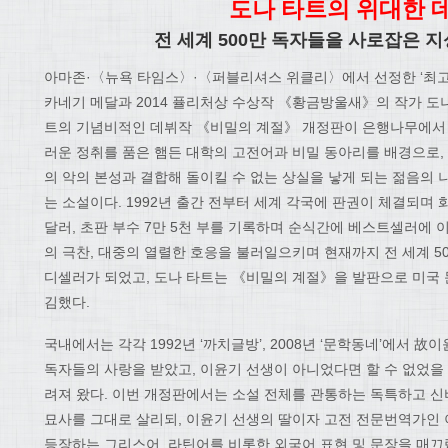
도나 타트의 위대한 
전 세계
500
만 독자들을 사로잡은 
아마존·〈뉴욕 타임스〉·〈퍼블리셔스 위클리〉에서 선정한 ‘최고
카네기 메달과 2014 퓰리처상 수상작 《황금방울새》의 작가 도나
트의 기념비적인 데뷔작 《비밀의 계절》 개정판이 은행나무에서 
러운 정취를 품은 햄든 대학의 고전어과 비밀 동아리를 배경으로,
의 악의 본성과 결합해 돌이킬 수 없는 상실을 낳게 되는 젊음의
는 소설이다. 1992년 출간 전부터 세계 각국에 판권이 체결되며 
달러, 초판 부수 7만 5천 부를 기록하며 순식간에 베스트셀러에 
의 극찬, 대중의 열렬한 호응을 불러일으키며 현재까지 전 세계 5
디셀러가 되었고, 도나 타트는 《비밀의 계절》을 발판으로 미국
김했다.
국내에서는 각각 1992년 ‘까치글방’, 2008년 ‘문학동네’에서 
독자들의 사랑을 받았고, 이윤기 선생이 아니었다면 할 수 없었을
려져 왔다. 이번 개정판에서는 소설 전체를 관통하는 독특하고 신
묘사를 그대로 살리되, 이윤기 선생의 딸이자 고전 전문번역가인 
등장하는 그리스어, 라틴어를 비롯한 외국어 표현 및 문장을 매끄