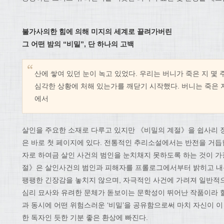
불가사의한 힘에 의해 미지의 세계로 끌려가버린
그 어떤 밤의
“
비밀
”,
단 하나의 고백
산에 쌓여 있던 눈이 녹고 있었다. 우리는 버니가 죽은 지 몇
심각한 상황에 처해 있는가를 깨닫기 시작했다. 버니는 죽은 지
에서
살인을 주요한 소재로 다루고 있지만 《비밀의 계절》을 쉽사리 
은 바로 첫 페이지에 있다. 전통적인 추리소설에서는 반전을 거듭
자로 하여금 살인 사건의 범인을 눈치채지 못하도록 하는 것이 가
절》은 살인사건의 범인과 피해자를 프롤로그에서부터 밝히고 내
팽팽한 긴장감을 놓치지 않으며, 자극적인 사건에 가려져 일반적
심리 묘사와 유려한 문체가 돋보이는 문학성이 뛰어난 작품이라 할
과 동시에 어떤 위험스러운 ‘비밀’을 공유함으로써 마치 자신이 
한 독자인 듯한 기분 좋은 환상에 빠진다.