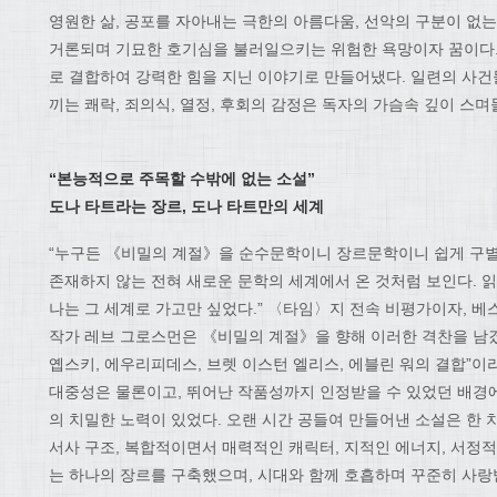
영원한 삶, 공포를 자아내는 극한의 아름다움, 선악의 구분이 없
거론되며 기묘한 호기심을 불러일으키는 위험한 욕망이자 꿈이다.
로 결합하여 강력한 힘을 지닌 이야기로 만들어냈다. 일련의 사건
끼는 쾌락, 죄의식, 열정, 후회의 감정은 독자의 가슴속 깊이 스
“
본능적으로 주목할 수밖에 없는 소설
”
도나 타트라는 장르
,
도나 타트만의 세계
“누구든 《비밀의 계절》을 순수문학이니 장르문학이니 쉽게 구별할
존재하지 않는 전혀 새로운 문학의 세계에서 온 것처럼 보인다. 읽
나는 그 세계로 가고만 싶었다.” 〈타임〉지 전속 비평가이자, 
작가 레브 그로스먼은 《비밀의 계절》을 향해 이러한 격찬을 남겼
옙스키, 에우리피데스, 브렛 이스턴 엘리스, 에블린 워의 결합”이
대중성은 물론이고, 뛰어난 작품성까지 인정받을 수 있었던 배경에
의 치밀한 노력이 있었다. 오랜 시간 공들여 만들어낸 소설은 한 
서사 구조, 복합적이면서 매력적인 캐릭터, 지적인 에너지, 서정
는 하나의 장르를 구축했으며, 시대와 함께 호흡하며 꾸준히 사랑