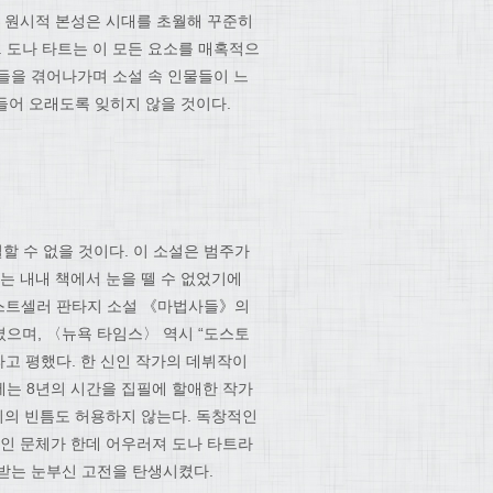
는 원시적 본성은 시대를 초월해 꾸준히
 도나 타트는 이 모든 요소를 매혹적으
들을 겪어나가며 소설 속 인물들이 느
며들어 오래도록 잊히지 않을 것이다.
 수 없을 것이다. 이 소설은 범주가
는 내내 책에서 눈을 뗄 수 없었기에
베스트셀러 판타지 소설 《마법사들》의
으며, 〈뉴욕 타임스〉 역시 “도스토
라고 평했다. 한 신인 작가의 데뷔작이
는 8년의 시간을 집필에 할애한 작가
치의 빈틈도 허용하지 않는다. 독창적인
적인 문체가 한데 어우러져 도나 타트라
받는 눈부신 고전을 탄생시켰다.