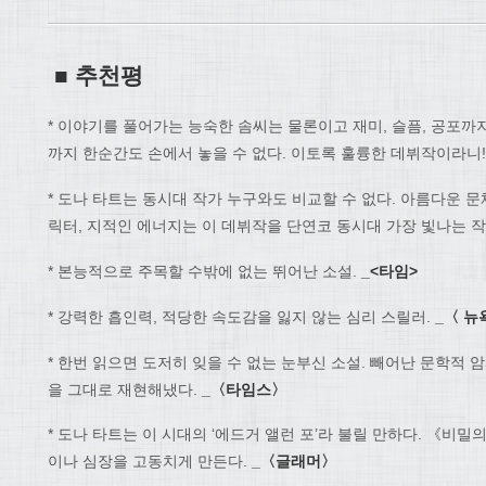
■
추천평
* 이야기를 풀어가는 능숙한 솜씨는 물론이고 재미, 슬픔, 공포까지
까지 한순간도 손에서 놓을 수 없다. 이토록 훌륭한 데뷔작이라니
* 도나 타트는 동시대 작가 누구와도 비교할 수 없다. 아름다운 문
릭터, 지적인 에너지는 이 데뷔작을 단연코 동시대 가장 빛나는 
* 본능적으로 주목할 수밖에 없는 뛰어난 소설.
_<
타임
>
* 강력한 흡인력, 적당한 속도감을 잃지 않는 심리 스릴러.
_
〈
뉴
* 한번 읽으면 도저히 잊을 수 없는 눈부신 소설. 빼어난 문학적 
을 그대로 재현해냈다.
_
〈
타임스
〉
* 도나 타트는 이 시대의 ‘에드거 앨런 포’라 불릴 만하다. 《
이나 심장을 고동치게 만든다.
_
〈
글래머
〉