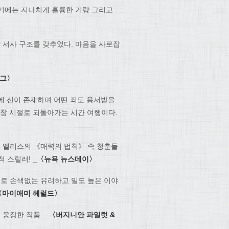
라기에는 지나치게 훌륭한 기량 그리고
 서사 구조를 갖추었다. 마음을 사로잡
그
〉
곁에 신이 존재하며 어떤 죄도 용서받을
학창 시절로 되돌아가는 시간 여행이다.
턴 엘리스의 《매력의 법칙》 속 청춘들
적 스릴러!
_
〈
뉴욕 뉴스데이
〉
너로 손색없는 유려하고 밀도 높은 이야
〈
마이애미 헤럴드
〉
 웅장한 작품.
_
〈
버지니안 파일럿
&