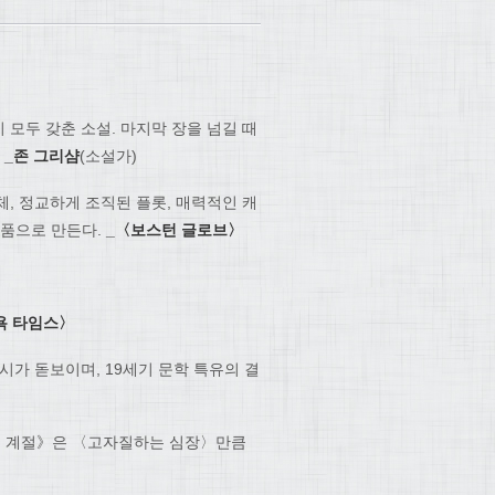
 모두 갖춘 소설. 마지막 장을 넘길 때
!
_
존 그리샴
(소설가)
체, 정교하게 조직된 플롯, 매력적인 캐
작품으로 만든다.
_
〈
보스턴 글로브
〉
욕 타임스
〉
암시가 돋보이며, 19세기 문학 특유의 결
비밀의 계절》은 〈고자질하는 심장〉만큼