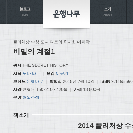
퓰리처상 수상 도나 타트의 위대한 데뷔작
비밀의 계절1
원제
THE SECRET HISTORY
지음
도나 타트
|
옮김
이윤기
브랜드
은행나무
|
발행일
2015년 7월 10일
|
ISBN
978895660
사양
변형판 150x210 · 420쪽
|
가격
13,500원
분야
해외소설
책소개
2014
퓰리처상 수