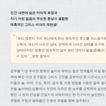
인간 내면에 숨은 악의적 욕망과
치기 어린 젊음의 무모한 환상이 결합한
매혹적인 그리스 비극의 재탄생
!
“우리 영혼이 우리 육신에게 하는 원초적인 호소를 과소평가해서
신에게, 육신이 사라진 상태, 완벽하게 사라진 상태를 요구해
상태라야만, 영혼은 영속적인 삶의 원리 안에서 필멸(必滅)
수 있어.” _본문 중에서
공부를 가장 우아한 종류의 놀이라 부르는 젊은 천재들의 비밀 동
계에 빠진 다섯 친구들은 그리스 고전을 공부하던 중 디오뉘소스
이들은 술, 마약, 기도, 독약, 금식 등 각종 방법을 사용한 끝에 
끈을 놓아버린 상황에서 우연히 마주친 한 농부를 끔찍하게 살인한
혔던 그 밤의 진실을 끈질기게 파헤치려는 한 친구마저 살인한다.
격렬한 우정과 평화롭던 인생은 파멸을 향해 질주한다.