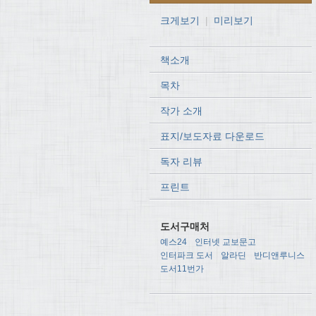
크게보기
|
미리보기
책소개
목차
작가 소개
표지/보도자료 다운로드
독자 리뷰
프린트
도서구매처
예스24
인터넷 교보문고
인터파크 도서
알라딘
반디앤루니스
도서11번가