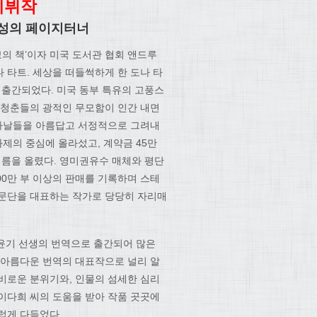
데뷔작
지성의 페이지터너
의 책’이자 미국 도서관 협회 앤드루
 타트. 세상을 떠들썩하게 한 도나 타
출간되었다. 미국 동부 특유의 고풍스
 청춘들의 광적인 무모함이 인간 내면
 나날들을 아름답고 서정적으로 그려내
화제의 중심에 올라섰고, 계약금 45만
이름을 올렸다. 영미권유수 매체와 평단
00만 부 이상의 판매를 기록하며 스테
 문단을 대표하는 작가로 당당히 자리매
故이윤기 선생의 번역으로 출간되어 많은
 아름다운 번역의 대표작으로 널리 알
비로운 분위기와, 인물의 섬세한 심리
이다희 씨의 도움을 받아 작품 곳곳에
럽게 다듬었다.