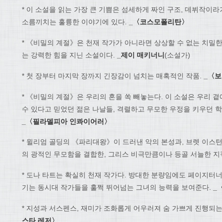
* 이 소설을 읽는 가장 큰 기쁨은 섬세하게 짜인 구조, 데뷔작이
소름끼치는 훌륭한 이야기에 있다.
_
〈
코스모폴리탄
〉
* 《비밀의 계절》은 천재 작가가 아니라면 상상할 수 없는 치밀한
는 강력한 힘을 지닌 소설이다.
_
제이 매키너니
(소설가)
* 첫 장부터 마지막 장까지 긴장감이 넘치는 매혹적인 작품.
_
〈
보
* 《비밀의 계절》은 우리의 혼을 쏙 빼놓는다. 이 소설은 우리 
수 있다고 믿었던 젊은 나날들, 격렬하고 무모한 우정을 키우던 
_
〈
필라델피아 인콰이어러
〉
* 윌리엄 골딩의 《파리대왕》이 드러낸 악의 본성과, 브렛 이스
의 광적인 무모함을 결합한, 그리스 비극만큼이나 등골 서늘한 지
* 도나 타트는 확실히 천재 작가다. 방대한 분량임에도 페이지터
기는 동시대 작가들을 훌쩍 뛰어넘는 그녀의 능력을 보여준다.
_
* 지성과 서스펜스, 재미가 조화롭게 어우러져 숨 가쁘게 진행되는
스타 레저
〉