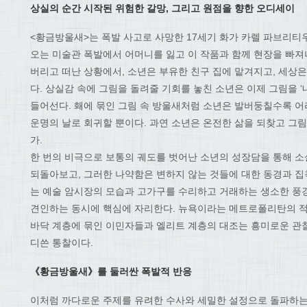
상실의 순간 시작된 위험한 갈망
,
그리고 원점을 향한 오디세이
<황금방울새>는 폭발 사고로 사망한 17세기 화가 카렐 파브리티
오는 미술관 폭발에서 어머니를 잃고 이 작품과 함께 현장을 빠져
버리고 떠난 상황에서, 소년은 부유한 친구 집에 맡겨지고, 세상
다. 상실감 속에 그림을 돌려줄 기회를 놓친 소년은 이제 그림을 ‘
들어선다. 홰에 묶인 그림 속 방울새처럼 소년은 발버둥칠수록 
운명의 날로 회귀할 뿐이다. 과연 소년은 온전한 삶을 되찾고 그림
가.
한 번의 비극으로 보통의 궤도를 벗어난 소년의 성장담을 통해 
되돌아보고, 그러한 나약함은 변하지 않는 것들에 대한 동경과 집
는 예술 암시장의 모습과 고가구를 수리하고 거래하는 생소한 풍
견인하는 동시에 핵심에 자리한다. 뉴욕이라는 메트로폴리탄의 적
바닥 계층에 묶인 이민자들과 엘리트 계층의 대조는 흥미로운 관찰
디쓴 통찰이다.
《
황금방울새
》
를 둘러싼 폭발적 반응
이처럼 까다로운 주제를 유려한 수사와 세밀한 설정으로 돌파하는