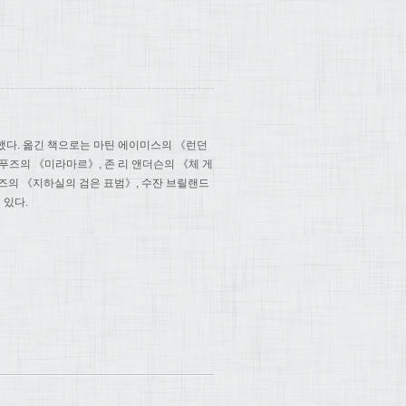
다. 옮긴 책으로는 마틴 에이미스의 《런던
푸즈의 《미라마르》, 존 리 앤더슨의 《체 게
오즈의 《지하실의 검은 표범》, 수잔 브릴랜드
 있다.