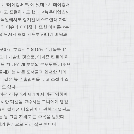
 <브레이킹배드>에 빗대 ‘<브레이킹배
었다고 표현하기도 했다. <뉴욕타임스>
드·독일에서도 장기간 베스트셀러 자리
등의 이슈가 이어졌다. 또한 아마존·<뉴
국 도서관 협회 앤드루 카네기 메달과
하고 호킹지수 98.5%로 완독률 1위
그가 개발한 것으로, 아마존 킨들의 하
줄을 친 다섯 개 부분의 분포도를 기준으
방울새》는 다른 도서들과 현저한 차이
. 이 같은 높은 흡입력을 두고 소설가 스
기도 했다.
높아져 <타임>의 세계에서 가장 영향력
니시한 패션을 고수하는 그녀에게 영감
 프릭 컬렉션 미술관이 마련한 ‘네덜란드
는 등 그림 자체도 큰 주목을 받았다.
나의 현상으로 자리 잡은 책이다.