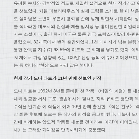
유려한 수사와 강박적일 정도로 세밀한 설정으로 천재 작가라고 수
을 선보였다. 카렐 파브리티우스의 실제 그림을 소재로 한 이 책은
로 살아남은 소년이 우연히 명화를 손에 넣게 되면서 시작한다. 
를 적나라한 대도시의 현실과 예술 암시장 등 흥미진진한 리얼리
지는 소설이다. 출간 즉시 미국은 물론 영국·프랑스·이탈리아·핀
올랐으며, 32개국에서 번역 출간되었다. 1천 페이지가 넘는 분
통한 완독률 지수)가 98.5%에 이르러 큰 화제를 낳기도 했다. 이와
‘세계에서 가장 영향력 있는 100인’ 선정 등의 이슈가 이어졌으며
는 등 하나의 ‘현상’으로 자리 잡은 책이다.
천재 작가 도나 타트가
11
년 만에 선보인 신작
도나 타트는 1992년 8년을 준비한 첫 작품 《비밀의 계절》을 
체와 정교한 서사 구조, 광범위하게 펼쳐진 지적 유희로 평단과 독
수식을 안겨준 이 작품에 이어 10년 만에 출간한 《작은 친구》 
상 최종 후보에 오르는 등 작가의 명성을 공고히 했다. 더불어 도나
간에 비례하는 압도적 작품을 내놓을 것이라는 ‘예견’이 이어졌다.
새》는 그러한 기대감을 만족시키기에 충분했다.