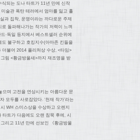
식되는 도나 타트가 11년 만에 신작
 미술관 폭탄 테러에서 엄마를 잃고 홀
상실과 집착, 운명이라는 까다로운 주제
티로 돌파해나가는 작가의 저력이 느껴
란드·독일 등지에서 베스트셀러 순위에
량에도 불구하고 호킹지수(아마존 킨들을
 더불어 2014 퓰리처상 수상, <타임>
, 그림 <황금방울새>까지 재조명을 받
내놓으며 고전을 연상시키는 아름다운 문
자 모두를 사로잡았다. ‘천재 작가’라는
역시 WH 스미스상을 수상하고 오렌지
 타트가 다음에도 오랜 침묵 후에, 시
 그리고 11년 만에 선보인 《황금방울