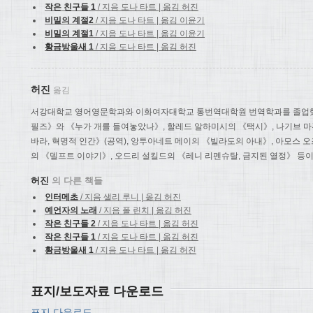
작은 친구들 1
/ 지음 도나 타트 | 옮김 허진
비밀의 계절2
/ 지음 도나 타트 | 옮김 이윤기
비밀의 계절1
/ 지음 도나 타트 | 옮김 이윤기
황금방울새 1
/ 지음 도나 타트 | 옮김 허진
허진
옮김
서강대학교 영어영문학과와 이화여자대학교 통번역대학원 번역학과를 졸업했
필즈》와 《누가 개를 들여놓았나》, 할레드 알하미시의 《택시》, 나기브 마
바라, 혁명적 인간》(공역), 앙투아네트 메이의 《빌라도의 아내》, 아모스 
의 《델프트 이야기》, 오드리 설킬드의 《레니 리펜슈탈, 금지된 열정》 등이
허진
의 다른 책들
인터메초
/ 지음 샐리 루니 | 옮김 허진
예언자의 노래
/ 지음 폴 린치 | 옮김 허진
작은 친구들 2
/ 지음 도나 타트 | 옮김 허진
작은 친구들 1
/ 지음 도나 타트 | 옮김 허진
황금방울새 1
/ 지음 도나 타트 | 옮김 허진
표지/보도자료 다운로드
표지 다운로드