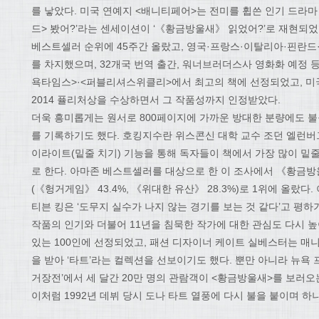
를 낳았다. 미국 연예지 <배니티페어>는 전미를 휩쓴 인기 드라마
드> 봤어?’라는 센세이션이 ‘《황금방울새》 읽었어?’로 재현되
베스트셀러 순위에 45주간 올랐고, 영국·프랑스·이탈리아·핀란
를 차지했으며, 32개국 번역 출간, 워너브러더스사 영화화 예정 
욕타임스>·<퍼블리셔스위클리>에서 최고의 책에 선정되었고, 미
2014 퓰리처상을 수상하면서 그 작품성까지 인정받았다.
더욱 흥미롭게는 원서로 800페이지에 가까운 방대한 분량에도 불구
를 기록하기도 했다. 호킹지수란 위스콘신 대학 교수 조던 엘런버
이라이트(밑줄 치기) 기능을 통해 독자들이 책에서 가장 많이 밑
로 한다. 아마존 베스트셀러를 대상으로 한 이 조사에서 《황금
(《헝거게임》 43.4%, 《위대한 유산》 28.3%)로 1위에 올랐다
티븐 킹은 ‘도무지 실수가 나지 않는 경기를 보는 것 같다’고 평하
작품의 인기와 더불어 11년을 침묵한 작가에 대한 관심도 다시 
있는 100인에 선정되었고, 패션 디자이너 케이트 실베스터는 매
을 받아 ‘타트’라는 컬렉션을 선보이기도 했다. 뿐만 아니라 뉴욕
거장전’에서 세 달간 20만 명의 관람객이 <황금방울새>를 보러오
이처럼 1992년 데뷔 당시 도나 타트 열풍에 다시 불을 붙이며 하