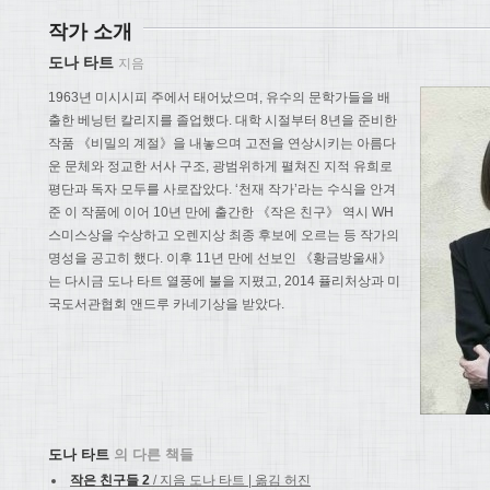
작가 소개
도나 타트
지음
1963년 미시시피 주에서 태어났으며, 유수의 문학가들을 배
출한 베닝턴 칼리지를 졸업했다. 대학 시절부터 8년을 준비한
작품 《비밀의 계절》을 내놓으며 고전을 연상시키는 아름다
운 문체와 정교한 서사 구조, 광범위하게 펼쳐진 지적 유희로
평단과 독자 모두를 사로잡았다. ‘천재 작가’라는 수식을 안겨
준 이 작품에 이어 10년 만에 출간한 《작은 친구》 역시 WH
스미스상을 수상하고 오렌지상 최종 후보에 오르는 등 작가의
명성을 공고히 했다. 이후 11년 만에 선보인 《황금방울새》
는 다시금 도나 타트 열풍에 불을 지폈고, 2014 퓰리처상과 미
국도서관협회 앤드루 카네기상을 받았다.
도나 타트
의 다른 책들
작은 친구들 2
/ 지음 도나 타트 | 옮김 허진