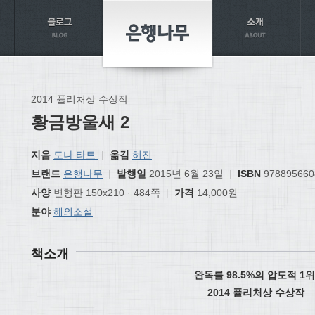
2014 퓰리처상 수상작
황금방울새 2
지음
도나 타트
|
옮김
허진
브랜드
은행나무
|
발행일
2015년 6월 23일
|
ISBN
978895660
사양
변형판 150x210 · 484쪽
|
가격
14,000원
분야
해외소설
책소개
완독률
98.5%
의 압도적
1
위
2014
퓰리처상 수상작