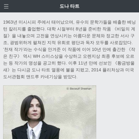
도나 타트
1963년 미시시피 주에서 태어났으며, 유수의 문학가들을 배출한 베닝
턴 칼리지를 졸업했다. 대학 시절부터 8년을 준비한 작품 《비밀의 계
절》을 내놓으며 고전을 연상시키는 아름다운 문체와 정교한 서사 구
조, 광범위하게 펼쳐진 지적 유희로 평단과 독자 모두를 사로잡았다.
‘천재 작가’라는 수식을 안겨준 이 작품에 이어 10년 만에 출간한 《작
은 친구》 역시 WH 스미스상을 수상하고 오렌지상 최종 후보에 오르
는 등 작가의 명성을 공고히 했다. 이후 11년 만에 선보인 《황금방울
새》는 다시금 도나 타트 열풍에 불을 지폈고, 2014 퓰리처상과 미국
도서관협회 앤드루 카네기상을 받았다.