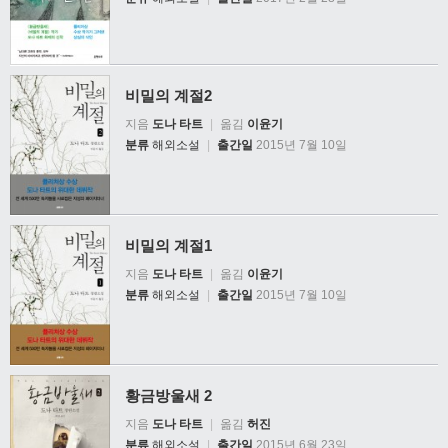
비밀의 계절2
지음
도나 타트
|
옮김
이윤기
분류
해외소설
|
출간일
2015년 7월 10일
비밀의 계절1
지음
도나 타트
|
옮김
이윤기
분류
해외소설
|
출간일
2015년 7월 10일
황금방울새 2
지음
도나 타트
|
옮김
허진
분류
해외소설
|
출간일
2015년 6월 23일