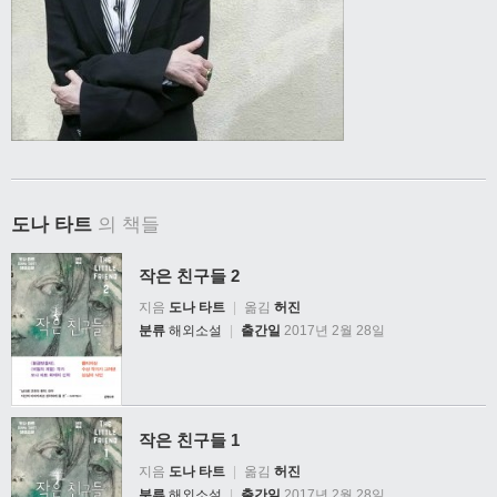
도나 타트
의 책들
작은 친구들 2
지음
도나 타트
|
옮김
허진
분류
해외소설
|
출간일
2017년 2월 28일
작은 친구들 1
지음
도나 타트
|
옮김
허진
분류
해외소설
|
출간일
2017년 2월 28일