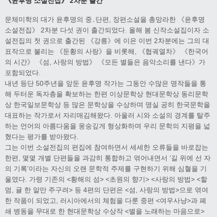
《윤후명 소설전집》 2차분 출간
문체미학의 대가 윤후명의 중․단편, 장편소설을 총망라한 《윤후명
소설전집》 2차분 다섯 권이 출간되었다. 올해 봄 신작소설집이자 소
설전집의 첫 권으로 출간된 《강릉》에 이은 이번 2차분에는 그의 대
표작으로 불리는 《둔황의 사랑》을 비롯해, 《협궤열차》 《한국어
의 시간》 《섬, 사랑의 방법》 《모든 별들은 음악소리를 낸다》가
포함되었다.
내년 등단 50주년을 앞둔 윤후명 작가는 그동안 수많은 명작들을 통
해 두터운 독자층을 확보하는 한편 이상문학상 현대문학상 동리문학
상 한국일보문학상 등 많은 문학상을 수상하며 명실 공히 한국문학을
대표하는 작가로서 자리매김해왔다. 아울러 시와 소설의 경계를 탈주
하는 언어의 아름다움을 웅숭깊게 형상화하며 우리 문학의 지평을 넓
혔다는 평가를 받아왔다.
그는 이번 소설전집의 편집에 참여하면서 세세한 오류들을 바로잡는
한편, 몇몇 개별 단편들을 과감히 통합하고 엮어내면서 ‘길 위에 선 자
의 기록’이라는 자신의 오랜 문학적 주제를 구현하기 위해 심혈을 기
울였다. 가령 기존의 <황해의 섬> <초원의 향기> <사랑의 방법> <할
멈, 귤 한 알만 주구려> 등 4편의 단편은 <섬, 사랑의 방법>으로 엮여
한 작품이 되었고, 러시아에서의 체험을 다룬 중편 <여우사냥>과 폐
쇄 병동을 무대로 한 현대문학상 수상작 <별을 노래하는 마음으로>