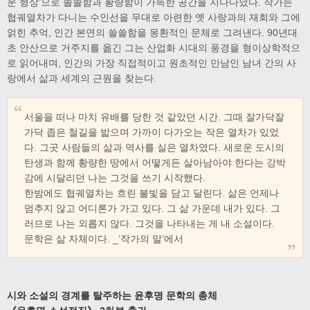
운 형상’으로 쓸쓸함과 황량함이 가득한 공간을 지나다녔다. 작가는
협궤열차가 다니는 수인선을 무대로 아련한 옛 사랑과의 재회와 그에
얽힌 추억, 인간 본연의 쓸쓸함을 몽환적인 문체로 그려낸다. 90년대
초 안산으로 거주지를 옮긴 그는 산업화 시대의 풍경을 형이상학적으
로 읽어내며, 인간의 가장 직접적이고 원초적인 만남인 남녀 간의 사
랑에서 삶과 세계의 근원을 찾는다.
서울을 떠나 마치 유배를 당한 것 같았던 시간. 그때 잘가닥잘
가닥 좁은 철길을 밟으며 가까이 다가오는 작은 열차가 있었
다. 그곳 사람들의 삶과 역사를 실은 열차였다. 새로운 도시의
탄생과 함께 황량한 땅에서 어떻게든 살아남아야 한다는 강박
감에 시달리던 나는 그것을 쓰기 시작했다.
한밤에도 협궤열차는 흐린 불빛을 담고 달린다. 삶은 언제나
멈추지 않고 어디론가 가고 있다. 그 삶 가운데 내가 있다. 그
러므로 나는 외롭지 않다. 그것을 나타내는 게 내 소설이다.
문학은 삶 자체이다. _‘작가의 말’에서
시와 소설의 경계를 탈주하는 윤후명 문학의 총체