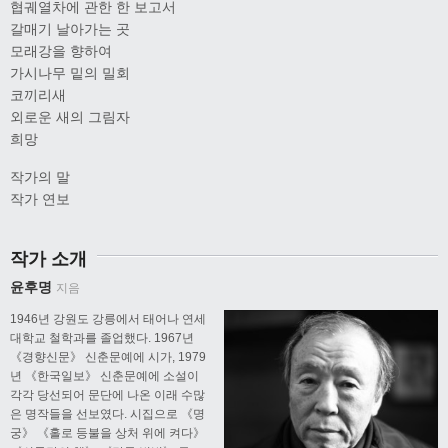
협궤열차에 관한 한 보고서
갈매기 날아가는 곳
모래강을 향하여
가시나무 밑의 밀회
코끼리새
외로운 새의 그림자
희망
작가의 말
작가 연보
작가 소개
윤후명
지음
1946년 강원도 강릉에서 태어나 연세
대학교 철학과를 졸업했다. 1967년
《경향신문》 신춘문예에 시가, 1979
년 《한국일보》 신춘문예에 소설이
각각 당선되어 문단에 나온 이래 수많
은 명작들을 선보였다. 시집으로 《명
궁》 《홀로 등불을 상처 위에 켜다》