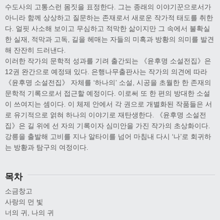
수도사의 고통스런 몸짓을 표정한다. 그는 종래의 이야기꾼으로서가
아니라 함께 상상하고 질문하는 존재로서 새로운 작가적 태도를 취한
다. 얼핏 사소해 보이고 무심하고 적막한 삶이지만 그 속에서 불확실
한 실재, 적막과 고독, 길을 헤매는 자들의 미혹과 방황의 의미를 발견
해 잔잔히 드러낸다.
이러한 작가의 문학적 성과를 기려 출간되는 《윤후명 소설전집》은
12권 완간으로 예정돼 있다. 은행나무출판사는 작가의 의견에 따라
《윤후명 소설전집》 자체를 ‘하나의’ 소설, 시공을 초월한 한 존재의
문학적 기록으로서 접근할 예정이다. 이로써 또 한 편의 방대한 소설
이 쓰여지는 셈이다. 이 체제 안에서 각 권으로 개별화된 작품들은 서
로 유기적으로 얽혀 하나의 이야기로 재탄생한다. 《윤후명 소설전
집》은 길 위에 선 자의 기록이자 심미안을 가진 작가의 초상화이다.
강릉을 출발해 고비를 지나 알타이를 넘어 마침내 다시 ‘나’로 회귀하
는 방황과 탐구의 여정이다.
목차
소금창고
사랑의 먼 빛
너의 귀, 나의 귀