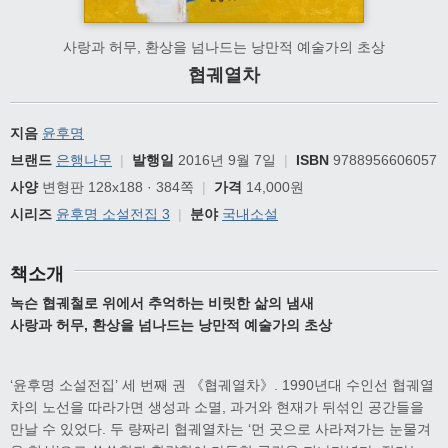
사랑과 허무, 환상을 넘나드는 낭만적 예술가의 초상
협궤열차
지음
윤후명
브랜드
은행나무
|
발행일
2016년 9월 7일
|
ISBN
9788956606057
사양
변형판 128x188 · 384쪽
|
가격
14,000원
시리즈
윤후명 소설전집 3
|
분야
국내소설
책소개
녹슨 협궤철로 위에서 추억하는 비릿한 삶의 냄새
사랑과 허무, 환상을 넘나드는 낭만적 예술가의 초상
‘윤후명 소설전집’ 세 번째 권 《협궤열차》. 1990년대 수인선 협궤열
차의 노선을 따라가면 생성과 소멸, 과거와 현재가 뒤섞인 공간들을
만날 수 있었다. 두 량짜리 협궤열차는 ‘먼 곳으로 사라져가는 눈물겨