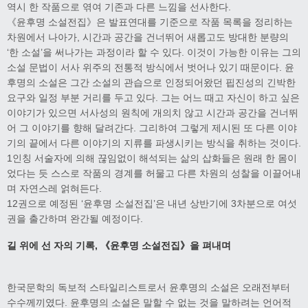
역시 한 작품으로 엮여 기존과 다른 느낌을 선사한다.
《윤후명 소설전집》은 발표연대를 기준으로 작품 목록을 정리하는
차원에서 나아가, 시간과 공간을 건너뛰어 새롭고도 방대한 분량의
‘한 소설’을 써나가는 과정이라 할 수 있다. 이것이 가능한 이유는 그의
소설 문법이 서사 위주의 전통적 방식에서 벗어나 있기 때문이다. 윤
후명의 소설은 그간 소설의 관습으로 인정되어왔던 핍진성의 긴박한
요구와 일정 부분 거리를 두고 있다. 그는 어느 때고 자신이 하고 싶은
이야기가 있으면 서사성의 원칙에 개의치 않고 시간과 공간을 건너뛰
어 그 이야기를 향해 달려간다. 그리하여 그렇게 제시된 또 다른 이야
기의 끝에서 다른 이야기의 지류를 파생시키는 방식을 취하는 것이다.
1인칭 서술자에 의해 끊임없이 해석되는 삶의 삽화들은 원래 한 몸이
었다는 듯 스스로 작품의 경계를 허물고 다른 차원의 성찰을 이끌어내
며 자연스레 얽혀든다.
12권으로 예정된 ‘윤후명 소설전집’은 내년 상반기에 3차분으로 여섯
권을 출간하며 완간될 예정이다.
길 위에 선 자의 기록, 《윤후명 소설전집》을 펴내며
한국문학의 독보적 스타일리스트로서 윤후명의 소설은 오래전부터
수수께끼였다. 윤후명의 소설은 말할 수 없는 것을 말하려는 언어적