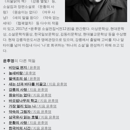
《쇠물닭의 책》 《강릉 별빛》 등,
소설집과 장편소설로 《둔황의 사
랑》 《원숭이는 없다》 《여우 사
냥》 《새의 말을 듣다》 《약속 없는
세대》 《협궤열차》 등 다수의 작품
이 있고, 2017년 <윤후명 소설전집>(전12권)을 완간했다. 이상문학상, 현대문학
상, 소설문학작품상, 한국일보문학상, 김동리문학상, 현대불교문학상 등을 수상했
다. 현재 강릉작은도서관 명예관장으로 있으며, 강릉에서 출발해 고비를 지나 알
타이를 넘어 마침내 다시 ‘나’로 회귀하는 ‘하나의 소설’을 완성하기 위해 쓰고 있
다.
윤후명
의 다른 책들
비단길 편지
/ 윤후명
높새바람
/ 윤후명
팔색조의 섬
/ 윤후명
새는 산과 바다를 이끌고
/ 지음 윤후명
강릉의 사랑
/ 지음 윤후명
원숭이는 없다
/ 지음 윤후명
바오밥나무의 학교
/ 지음 윤후명
가장 멀리 있는 나
/ 지음 윤후명
약속의 그림자
/ 지음 윤후명
삼국유사 읽는 호텔
/ 지음 윤후명
둔황의 사랑
/ 지음 윤후명
한국어의 시간
/ 지음 윤후명