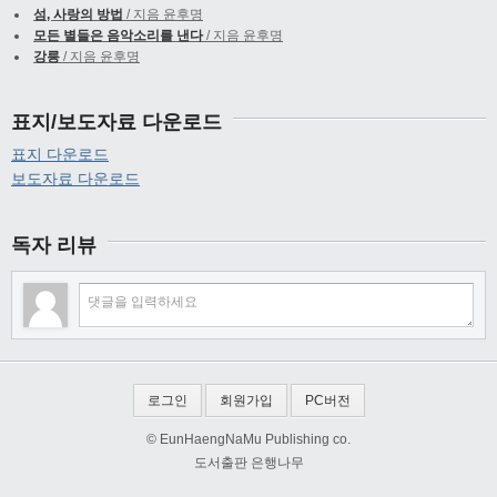
섬, 사랑의 방법
/ 지음 윤후명
모든 별들은 음악소리를 낸다
/ 지음 윤후명
강릉
/ 지음 윤후명
표지/보도자료 다운로드
표지 다운로드
보도자료 다운로드
독자 리뷰
로그인
회원가입
PC버전
© EunHaengNaMu Publishing co.
도서출판 은행나무