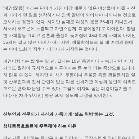
‘폐경(閉經)’이라는 단어가 가진 어감 때문에 많은 여성들이 이를 자신
과 거리가 먼 일로 생각하거나 인생 말년이 되어서야 나타나는 것으로
오해하는 경향이 있다. 하지만 실제로 여성의 몸은 35세가 지나면서
서서히 호르몬에 노출되고 자연스럽게 ‘폐경이행기’로 이어진다. 활발
한 사회활동 그리고 결혼과 출산이 늦어짐에 따라 이제 사회적 나이인
35세는 결코 많은 나이가 아니지만, 생물학적으로 볼 때 여성의 몸에
는 이미 노화의 징후가 나타나기 시작하는 것이다.
폐경이행기는 짧게는 몇 년, 길게는 10년 동안이나 지속되지만 이 시
기에도 월경이 규칙적으로 이루어지는 등 눈에 띄는 증상으로 드러나
지 않을 수 있다. 하지만 이 시기 두통이나 우울증 혹은 관절통처럼 얼
핏 산부인과와 전혀 관련이 없는 다른 신체기관 이상의 원인이 의외로
호르몬 변화 때문일 수도 있다. 그렇게 여자의 몸은 폐경이행기를 지
나 (개인차가 있지만) 평균 50세 정도에 폐경을 맞이한다.
산부인과 전문의가 자신과 가족에게
‘
셀프 처방
’
하는 그것
,
생체동등호르몬에 주목해야 하는 이유
갱년기를 대표하는 증상은 바로 열감이다. 급작스럽게 열이 치솟아 오