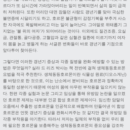
르다가 또 삽시간에 가라앉아버리는 일이 반복되면서 삶의 질이 급격
히 저하된다. 또한 머리만 대면 잠들던 사람도 갱년기를 맞아 극심한
불면증에 시달리기도 하고, 호르몬 불균형이 감정기복을 부추겨 사소
한 자극에도 폭발해버리고 마는 일이 늘어난다. 그야말로 위태롭기 그
지없는 ‘불 위의 여자’가 되어버리는 것이다. 이외에도 질건조증, 요실
금, 관절통, 골다공증, 고혈압과 같은 심혈관 질환에 이르기까지 여자
의 몸을 늙고 병들게 하는 서글픈 변화들이 바로 갱년기를 기점으로
앞다투어 찾아든다.
그렇다면 이러한 갱년기 증상과 각종 질병을 완화·예방할 수 있는 방
법은 무엇일까? 실라 드 리즈 박사는 책 전반에 걸쳐 생체동등호르몬
요법을 적극 추천한다. 생체동등호르몬이란 식물성 원료(디오스게닌)
를 바탕으로 한 것으로, 이는 난소에서 분비되는 호르몬과 정확하게
동일한 성분이기 때문에 여성의 몸에 아무런 부작용을 일으키지 않는
다. 한편 각종 실험과 논문 그리고 임상을 통해 유방암 논란을 일으켰
던 호르몬 제제는 대부분 인공 합성 호르몬 제제이다. 임신한 암말의
오줌에서 추출한 성호르몬을 인공적으로 배합하여 만들어낸 이 합성
호르몬은 언뜻 갱년기 증상을 완화시켜주는 것 같지만 결국 유방암 등
각종 부작용을 야기한다. 따라서 저자는 일체의 부작용 없이 우리 몸
에 필요한 호르몬을 보충해주는 생체동등호르몬의 중요성을 강조하