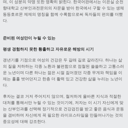
며, 이 성분의 약명 또한 명확히 밝힌다. 한국어판에서는 이은실 순천
향대학교 산부인과전문의의 자문을 받아 한국에서 구할 수 있는 생체
동등호르몬 제제의 명칭을 함께 수록함으로써 독자들의 편의를 더했
다.
준비된 여성만이 누릴 수 있는
평생 경험하지 못한 황홀하고 자유로운 해방의 시기
갱년기를 기점으로 여성의 건강은 두 갈래 길로 갈라진다. 하나는 삶
의 질을 저하하는 각종 노환과 불편함으로 점철된 쓸쓸하고 고통스러
운 노년이며 다른 하나는 젊은 시절 짊어졌던 각종 무게와 책임을 이
제는 훌훌 벗어던지고 한층 더 활력 있고 건강한 삶을 누리는 노년이
다.
후자는 결코 거저 주어지지 않으며, 철저하게 올바른 지식과 적절한
대처를 통해서만 누릴 수 있는 것이기에, 저자는 이 시기 자신에게 맞
는 산부인과를 선택해 정기적으로 건강검진을 받고 좋은 음식과 운동
을 겸비하며 자신에게 꼭 필요한 라이프스타일을 만들어나가는 것의
중요성에 대해 강조한다.