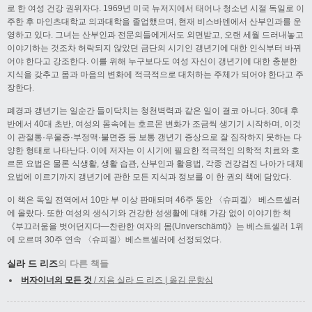
로 한 여성 건강 권위자다. 1969년 미국 뉴저지에서 태어나 청소년 시절 독일로 이
주한 후 마인츠대학교 의과대학을 졸업했으며, 현재 비스바덴에서 산부인과를 운
영하고 있다. 그녀는 산부인과 전문의들에게서도 외면받고, 오랜 세월 드러내놓고
이야기하는 것조차 허락되지 않았던 금단의 시기인 갱년기에 대한 인식부터 바뀌
어야 한다고 강조한다. 이를 위해 누구보다도 여성 자신이 갱년기에 대한 충분한
지식을 갖추고 몸과 마음의 변화에 적극적으로 대처하는 주체가 되어야 한다고 주
장한다.
폐경과 갱년기는 일순간 들이닥치는 청천벽력과 같은 일이 결코 아니다. 30대 후
반에서 40대 초반, 여성의 몸속에는 호르몬 변화가 조금씩 생기기 시작하며, 이것
이 관절통·우울증·부정맥·불면증 등 보통 갱년기 증상으로 잘 짐작하지 못하는 다
양한 형태로 나타난다. 이에 저자는 이 시기에 필요한 적극적인 의학적 치료와 호
르몬 요법은 물론 식생활, 생활 습관, 산부인과 활용법, 각종 건강검진 나아가 대체
요법에 이르기까지 갱년기에 관한 모든 지식과 정보를 이 한 권의 책에 담았다.
이 책은 독일 전역에서 10만 부 이상 판매되며 46주 동안 〈슈피겔〉 베스트셀러
에 올랐다. 또한 여성의 생식기와 건강한 성생활에 대해 가감 없이 이야기한 책
《부끄러움을 벗어던지다―찬란한 여자의 몸(Unverschämt)》는 베스트셀러 1위
에 오르며 30주 연속 〈슈피겔〉베스트셀러에 선정되었다.
실라 드 리즈
의 다른 책들
버자이너의 모든 것
/ 지음 실라 드 리즈 | 옮김 문항심