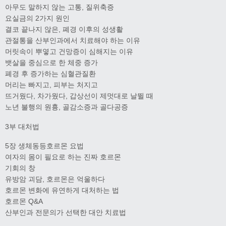
아무도 말하지 않는 고통, 질위축증
요실금의 2가지 원인
결코 끝나지 않은, 폐경 이후의 성생활
관절통을 산부인과에서 치료해야 하는 이유
머릿속이 뿌옇고 건망증이 심해지는 이유
뱃살을 중심으로 한 체중 증가
폐경 후 증가하는 심혈관질환
머리는 빠지고, 피부는 처지고
뜨거웠다, 차가웠다, 갑상선이 제멋대로 날뛸 때
노년 불행의 원흉, 골감소증과 골다공증
3부 대처법
5장 생체동등호르몬 요법
여자의 몸이 필요로 하는 진짜 호르몬
기회의 창
유방암 괴담, 호르몬은 억울하다
호르몬 변화에 유연하게 대처하는 법
호르몬 Q&A
산부인과 전문의가 선택한 대안 치료법