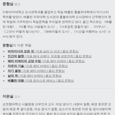
문항심
옮김
이화여자대학교 도서관학과를 졸업하고 독일 베를린 훔볼트대학에서 마기스터
학위를 받았다. 베를린 자유대학 도서관과 훔볼트대학 도서관에서 근무했으며 현
재 독일에 거주하면서 독일문학을 우리말로 번역하고 있다. 옮긴 책으로는 《베를
린 대왕》, 《비를 먹는 사람들의 도시》, 《사로잡힌 꿈들의 밤》, 《미무스》,
《그것이 어떻게 빛나는지》, 《패배자들의 도시》, 《시간을 여행하는 소녀》
(3
등이 있다.
부작)
문항심
의 다른 책들
버자이너의 모든 것
/ 지음 실라 드 리즈 | 옮김 문항심
인간의 발명
/ 지음 레네 슈뢰더, 우르젤 넨트치히 | 옮김 문항심
페터 비에리의 교양 수업
/ 지음 페터 비에리 | 옮김 문항심
자유의 기술
/ 지음 페터 비에리 | 옮김 문항심
자기 결정
/ 지음 페터 비에리 | 옮김 문항심
삶의 격
/ 지음 페터 비에리 | 옮김 문항심
베를린 대왕
/ 지음 호어스트 에버스 | 옮김 문항심
이은실
감수
순천향대학교 서울병원 산부인과 교수. 여성 생식기, 내분비 질환, 폐경 호르몬 요
법과 폐경 후 골다공증, 여성 생식기 질환, 성소수자 호르몬 치료 등 생식내분비학
분야를 전문으로 연구하고 있다. 특히 청소년과 성인의 월경 이상에 대한 전문 진