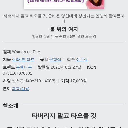
타버리지 말고 타오를 것 준비된 당신에게 갱년기는 인생의 한여름이
다!
불 위의 여자
찬란한 갱년기, 몸과 호르몬에 관한 모든 것
원제
Woman on Fire
지음
실라 드 리즈
|
옮김
문항심
|
감수
이은실
브랜드
은행나무
|
발행일
2021년 8월 27일
|
ISBN
9791167370501
사양
변형판 140x210 · 400쪽
|
가격
17,000원
분야
과학/실용
책소개
타버리지 말고 타오를 것