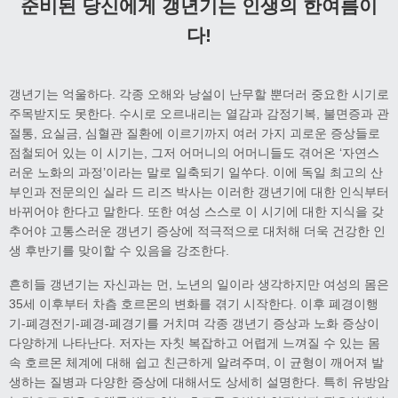
준비된 당신에게 갱년기는 인생의 한여름이
다
!
갱년기는 억울하다. 각종 오해와 낭설이 난무할 뿐더러 중요한 시기로
주목받지도 못한다. 수시로 오르내리는 열감과 감정기복, 불면증과 관
절통, 요실금, 심혈관 질환에 이르기까지 여러 가지 괴로운 증상들로
점철되어 있는 이 시기는, 그저 어머니의 어머니들도 겪어온 ‘자연스
러운 노화의 과정’이라는 말로 일축되기 일쑤다. 이에 독일 최고의 산
부인과 전문의인 실라 드 리즈 박사는 이러한 갱년기에 대한 인식부터
바뀌어야 한다고 말한다. 또한 여성 스스로 이 시기에 대한 지식을 갖
추어야 고통스러운 갱년기 증상에 적극적으로 대처해 더욱 건강한 인
생 후반기를 맞이할 수 있음을 강조한다.
흔히들 갱년기는 자신과는 먼, 노년의 일이라 생각하지만 여성의 몸은
35세 이후부터 차츰 호르몬의 변화를 겪기 시작한다. 이후 폐경이행
기-폐경전기-폐경-폐경기를 거치며 각종 갱년기 증상과 노화 증상이
다양하게 나타난다. 저자는 자칫 복잡하고 어렵게 느껴질 수 있는 몸
속 호르몬 체계에 대해 쉽고 친근하게 알려주며, 이 균형이 깨어져 발
생하는 질병과 다양한 증상에 대해서도 상세히 설명한다. 특히 유방암