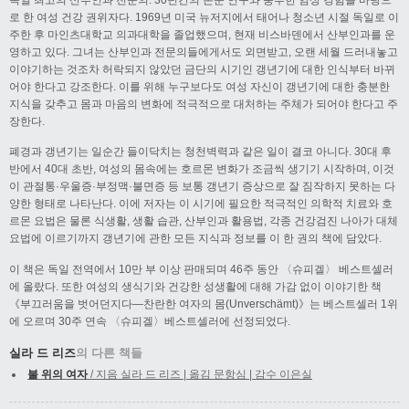
로 한 여성 건강 권위자다. 1969년 미국 뉴저지에서 태어나 청소년 시절 독일로 이
주한 후 마인츠대학교 의과대학을 졸업했으며, 현재 비스바덴에서 산부인과를 운
영하고 있다. 그녀는 산부인과 전문의들에게서도 외면받고, 오랜 세월 드러내놓고
이야기하는 것조차 허락되지 않았던 금단의 시기인 갱년기에 대한 인식부터 바뀌
어야 한다고 강조한다. 이를 위해 누구보다도 여성 자신이 갱년기에 대한 충분한
지식을 갖추고 몸과 마음의 변화에 적극적으로 대처하는 주체가 되어야 한다고 주
장한다.
폐경과 갱년기는 일순간 들이닥치는 청천벽력과 같은 일이 결코 아니다. 30대 후
반에서 40대 초반, 여성의 몸속에는 호르몬 변화가 조금씩 생기기 시작하며, 이것
이 관절통·우울증·부정맥·불면증 등 보통 갱년기 증상으로 잘 짐작하지 못하는 다
양한 형태로 나타난다. 이에 저자는 이 시기에 필요한 적극적인 의학적 치료와 호
르몬 요법은 물론 식생활, 생활 습관, 산부인과 활용법, 각종 건강검진 나아가 대체
요법에 이르기까지 갱년기에 관한 모든 지식과 정보를 이 한 권의 책에 담았다.
이 책은 독일 전역에서 10만 부 이상 판매되며 46주 동안 〈슈피겔〉 베스트셀러
에 올랐다. 또한 여성의 생식기와 건강한 성생활에 대해 가감 없이 이야기한 책
《부끄러움을 벗어던지다―찬란한 여자의 몸(Unverschämt)》는 베스트셀러 1위
에 오르며 30주 연속 〈슈피겔〉베스트셀러에 선정되었다.
실라 드 리즈
의 다른 책들
불 위의 여자
/ 지음 실라 드 리즈 | 옮김 문항심 | 감수 이은실