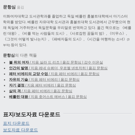
문항심
옮김
이화여자대학교 도서관학과를 졸업하고 독일 베를린 훔볼트대학에서 마기스터
학위를 받았다. 베를린 자유대학 도서관과 훔볼트대학 도서관에서 근무했으며 현
재 독일에 거주하면서 독일문학을 우리말로 번역하고 있다. 옮긴 책으로는 《베를
린 대왕》, 《비를 먹는 사람들의 도시》, 《사로잡힌 꿈들의 밤》, 《미무스》,
《그것이 어떻게 빛나는지》, 《패배자들의 도시》, 《시간을 여행하는 소녀》
(3
등이 있다.
부작)
문항심
의 다른 책들
불 위의 여자
/ 지음 실라 드 리즈 | 옮김 문항심 | 감수 이은실
인간의 발명
/ 지음 레네 슈뢰더, 우르젤 넨트치히 | 옮김 문항심
페터 비에리의 교양 수업
/ 지음 페터 비에리 | 옮김 문항심
자유의 기술
/ 지음 페터 비에리 | 옮김 문항심
자기 결정
/ 지음 페터 비에리 | 옮김 문항심
삶의 격
/ 지음 페터 비에리 | 옮김 문항심
베를린 대왕
/ 지음 호어스트 에버스 | 옮김 문항심
표지/보도자료 다운로드
표지 다운로드
보도자료 다운로드