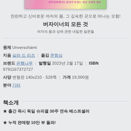
찬란하고 신비로운 여자의 몸, 그 깊숙한 곳으로 떠나는 모험!
버자이너의 모든 것
여자의 몸과 성에 관한 내밀한 질문들
원제
Unverschämt
지음
실라 드 리즈
|
옮김
문항심
브랜드
은행나무
|
발행일
2023년 2월 17일
|
ISBN
9791167372727
사양
변형판 140x210 · 528쪽
|
가격
19,000원
분야
기타
책소개
★
출간 즉시 독일 슈피겔
30
주 연속 베스트셀러
★
누적 판매량
10
만 부 돌파
!