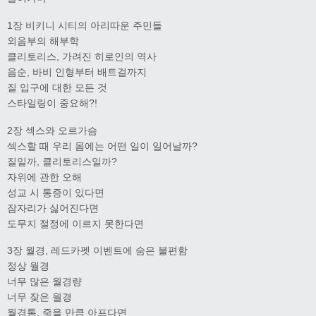
1장 비키니 시티의 아리따운 주민들
외음부의 해부학
클리토리스, 가려진 히로인의 역사
음순, 바비 인형부터 배트걸까지
질 입구에 대한 모든 것
스타일링이 중요해?!
2장 섹스와 오르가슴
섹스할 때 우리 몸에는 어떤 일이 일어날까?
질일까, 클리토리스일까?
자위에 관한 오해
성교 시 통증이 있다면
잠자리가 싫어진다면
도무지 절정에 이르지 못한다면
3장 월경, 레드카펫 이벤트에 숨은 불편함
정상 월경
너무 많은 월경량
너무 잦은 월경
월경통, 죽을 만큼 아프다면