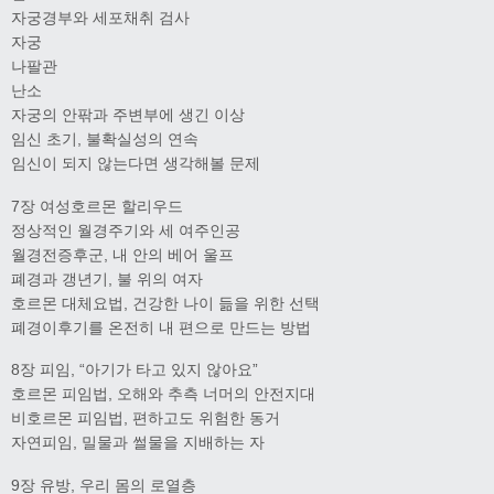
자궁경부와 세포채취 검사
자궁
나팔관
난소
자궁의 안팎과 주변부에 생긴 이상
임신 초기, 불확실성의 연속
임신이 되지 않는다면 생각해볼 문제
7장 여성호르몬 할리우드
정상적인 월경주기와 세 여주인공
월경전증후군, 내 안의 베어 울프
폐경과 갱년기, 불 위의 여자
호르몬 대체요법, 건강한 나이 듦을 위한 선택
폐경이후기를 온전히 내 편으로 만드는 방법
8장 피임, “아기가 타고 있지 않아요”
호르몬 피임법, 오해와 추측 너머의 안전지대
비호르몬 피임법, 편하고도 위험한 동거
자연피임, 밀물과 썰물을 지배하는 자
9장 유방, 우리 몸의 로열층