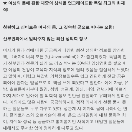
★
여성의 몸에 관한 대중의 상식을 업그레이드한 독일 최고의 화제
작
!
찬란하고 신비로운 여자의 몸
,
그 깊숙한 곳으로 떠나는 모험
!
산부인과에서 알려주지 않는 최신 성의학 정보
여자의 몸과 성에 대한 궁금증과 다양한 최신 성의학 정보를 망라한
책, 《버자이너의 모든 것(Unverschämt)》가 출간되었다. 독일의 인
기 산부인과 전문의 실라 드 리즈 박사는 30년간 임상경험을 쌓으며
한 여성의 건강이 교육과 지식의 정도에 달려 있음을 절실하게 느꼈다
고 말하며, 어렵고 복잡한 의학정보일수록 쉽고 간단하게 전달·공유
되어야 한다는 믿음으로 이 책을 쓰게 되었다고 말한다. 이에 자궁, 유
방, 호르몬에서부터 월경, 성병, 성관계, 임신, 피임, 갱년기에 이르기
까지 제대로 알아야 할 의학적 정보 전반을 친절하고 유쾌하게 알려준
다. 이외에도 많은 사람이 궁금해하지만 정작 의사에게 선뜻 묻지 못
하는 질문들도 두루 다루고 있다. 성관계 시 여자의 몸에 나타나는 변
화, 클리토리스와 오르가슴의 관계, 음모 스타일링에 대한 문화적 차
이, 자위와 성욕 등 궁금하고 흥미롭지만 사적이고 내밀한 질문들에
대해서도 주저함 없이 명쾌하게 다루고 있다.