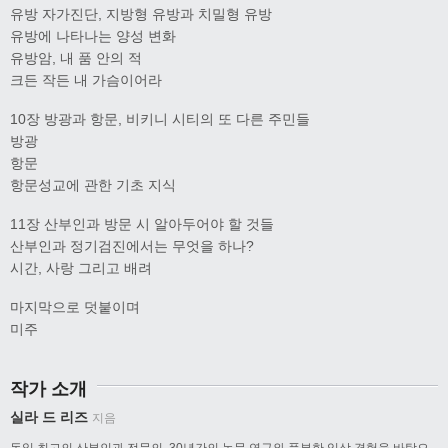
유방 자가진단, 지방형 유방과 치밀형 유방
유방에 나타나는 양성 변화
유방암, 내 품 안의 적
크든 작든 내 가슴이어라
10장 방광과 항문, 비키니 시티의 또 다른 주민들
방광
항문
항문성교에 관한 기초 지식
11장 산부인과 방문 시 알아두어야 할 것들
산부인과 정기검진에서는 무엇을 하나?
시간, 사랑 그리고 배려
마지막으로 덧붙이며
미주
작가 소개
실라 드 리즈
지음
독일 최고의 산부인과 전문의. 30년간의 논문 연구와 풍부한 임상 경험을 바탕으