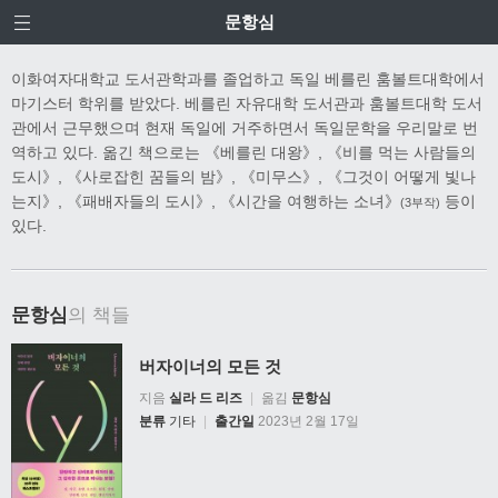
문항심
이화여자대학교 도서관학과를 졸업하고 독일 베를린 훔볼트대학에서
마기스터 학위를 받았다. 베를린 자유대학 도서관과 훔볼트대학 도서
관에서 근무했으며 현재 독일에 거주하면서 독일문학을 우리말로 번
역하고 있다. 옮긴 책으로는 《베를린 대왕》, 《비를 먹는 사람들의
도시》, 《사로잡힌 꿈들의 밤》, 《미무스》, 《그것이 어떻게 빛나
는지》, 《패배자들의 도시》, 《시간을 여행하는 소녀》
등이
(3부작)
있다.
문항심
의 책들
버자이너의 모든 것
지음
실라 드 리즈
|
옮김
문항심
분류
기타
|
출간일
2023년 2월 17일