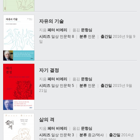
자유의 기술
지음
페터 비에리
|
옮김
문항심
시리즈
일상 인문학 8
|
분류
인문
|
출간일
2016년 9월 9
일
자기 결정
지음
페터 비에리
|
옮김
문항심
시리즈
일상 인문학 5
|
분류
인문
|
출간일
2015년 9월
21일
삶의 격
지음
페터 비에리
|
옮김
문항심
시리즈
일상 인문학 3
|
분류
종교/역사
|
출간일
2014년
10월 29일