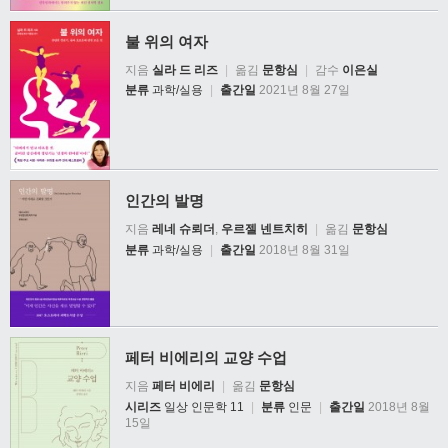
불 위의 여자
지음
실라 드 리즈
|
옮김
문항심
|
감수
이은실
분류
과학/실용
|
출간일
2021년 8월 27일
인간의 발명
지음
레네 슈뢰더
,
우르젤 넨트치히
|
옮김
문항심
분류
과학/실용
|
출간일
2018년 8월 31일
페터 비에리의 교양 수업
지음
페터 비에리
|
옮김
문항심
시리즈
일상 인문학 11
|
분류
인문
|
출간일
2018년 8월
15일