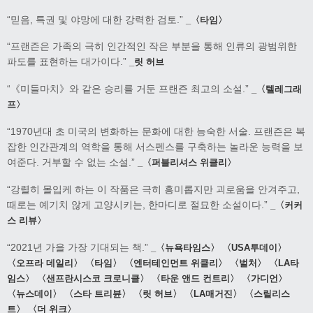
“믿음, 특권 및 야망에 대한 강력한 검토.”
_〈타임〉
“프랜즌은 가족의 극히 인간적인 작은 부분을 통해 인류의 광범위한
파도를 표현하는 대가이다.”
_릿 허브
“《미들마치》와 같은 승리를 거둔 프랜즌 최고의 소설.”
_〈텔레그래
프〉
“1970년대 초 미국의 변화하는 문화에 대한 능숙한 서술. 프랜즌은 복
잡한 인간관계의 역학을 통해 서스펜스를 구축하는 놀라운 능력을 보
여준다. 거부할 수 없는 소설.”
_〈퍼블리셔스 위클리〉
“강렬히 몰입케 하는 이 작품은 극히 흥미롭지만 괴로움을 안겨주고,
때로는 예기치 않게 고양시키는, 한마디로 절묘한 소설이다.”
_〈커커
스 리뷰〉
“2021년 가을 가장 기대되는 책.”
_〈뉴욕타임스〉 〈USA투데이〉
〈오프라 데일리〉 〈타임〉 〈엔터테인먼트 위클리〉 〈벌처〉 〈LA타
임스〉 〈샌프란시스코 크로니클〉 〈타운 앤드 컨트리〉 〈가디언〉
〈뉴스데이〉 〈스타 트리뷴〉 〈릿 허브〉 〈LA매거진〉 〈스릴리스
트〉 〈더 위크〉