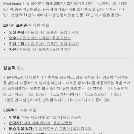
Awakening)》을 영어로 번역해 2007년 출간하기도 했다. 〈뉴요커〉와 〈하퍼
스〉에 종종 기고해왔고, 뉴욕과 캘리포니아를 오가며 살고 있다. 작가는 〈타
임〉 선정 2011년 ‘세계에서 가장 영향력 있는 인물 100인’에 이름을 올렸다.
조너선 프랜즌
의 다른 책들
인생 수정
/ 지음 조너선 프랜즌 | 옮김 김시현
순수
/ 지음 조너선 프랜즌 | 옮김 공보경
인생 수정
/ 지음 조너선 프랜즌 | 옮김 김시현
자유
/ 지음 조너선 프랜즌 | 옮김 홍지수
강동혁
옮김
서울대학교에서 영문학과 사회학을 전공하고, 같은 대학원에서 영문학 석사학위
를 받았다. 대중적으로 널리 읽히면서도 새로운 생각거리를 제공해주는 책을 쓰거
나 소개하겠다는 목표로 활동 중이다. 옮긴 책으로는 《순교자!》 《내 이름은 데
몬 코퍼헤드》 《트러스트》 《고요의 바다에서》 《크로스로드》 《레스》
《일곱 건의 살인에 대한 간략한 역사》, ‘해리포터’ 시리즈 등이 있다.
강동혁
의 다른 책들
어부들
/ 지음 치고지에 오비오마 | 옮김 강동혁
순교자!
/ 지음 카베 악바르 | 옮김 강동혁
레스 길을 잃다
/ 지음 앤드루 숀 그리어 | 옮김 강동혁