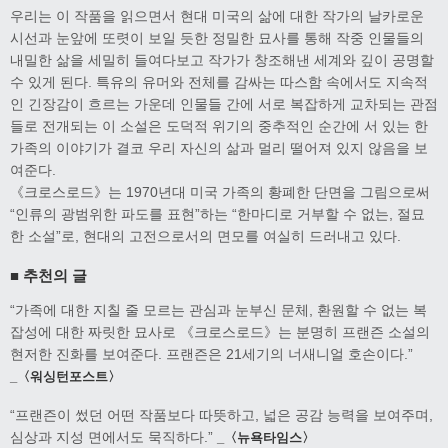
우리는 이 작품을 읽으면서 현대 미국의 삶에 대한 작가의 날카로운
시선과 눈앞에 또렷이 보일 듯한 정밀한 묘사를 통해 작중 인물들의
내밀한 삶을 세밀히 들여다보고 작가가 창조해낸 세계와 깊이 공명할
수 있게 된다. 특유의 유머와 전체를 감싸는 따스함 속에서도 지속적
인 긴장감이 흐르는 가운데 인물들 간에 서로 복잡하게 교차되는 관점
들로 전개되는 이 소설은 도덕적 위기의 중추적인 순간에 서 있는 한
가족의 이야기가 결코 우리 자신의 삶과 멀리 떨어져 있지 않음을 보
여준다.
《크로스로드》는 1970년대 미국 가족의 황폐한 단면을 그림으로써
“인류의 광범위한 파도를 표현”하는 “한마디로 거부할 수 없는, 절묘
한 소설”로, 현대의 고전으로서의 면모를 여실히 드러내고 있다.
■ 추천의 글
“가족에 대한 지칠 줄 모르는 관심과 눈부신 문체, 환원할 수 없는 복
잡성에 대한 짜릿한 묘사로 《크로스로드》는 분명히 프랜즌 소설의
현저한 진화를 보여준다. 프랜즌은 21세기의 너새니얼 호손이다.”
_〈워싱턴포스트〉
“프랜즌이 썼던 어떤 작품보다 따뜻하고, 넓은 공감 능력을 보여주며,
심상과 지성 면에서도 묵직하다.”
_〈뉴욕타임스〉