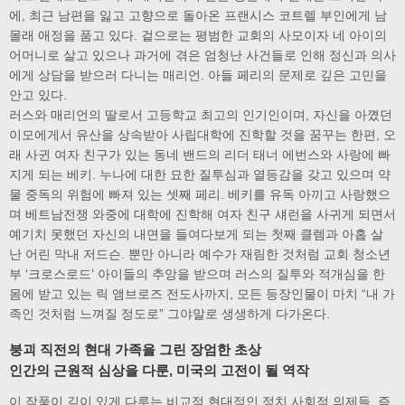
에, 최근 남편을 잃고 고향으로 돌아온 프랜시스 코트렐 부인에게 남
몰래 애정을 품고 있다. 겉으로는 평범한 교회의 사모이자 네 아이의
어머니로 살고 있으나 과거에 겪은 엄청난 사건들로 인해 정신과 의사
에게 상담을 받으러 다니는 매리언. 아들 페리의 문제로 깊은 고민을
안고 있다.
러스와 매리언의 딸로서 고등학교 최고의 인기인이며, 자신을 아꼈던
이모에게서 유산을 상속받아 사립대학에 진학할 것을 꿈꾸는 한편, 오
래 사귄 여자 친구가 있는 동네 밴드의 리더 태너 에번스와 사랑에 빠
지게 되는 베키. 누나에 대한 묘한 질투심과 열등감을 갖고 있으며 약
물 중독의 위험에 빠져 있는 셋째 페리. 베키를 유독 아끼고 사랑했으
며 베트남전쟁 와중에 대학에 진학해 여자 친구 섀런을 사귀게 되면서
예기치 못했던 자신의 내면을 들여다보게 되는 첫째 클렘과 아홉 살
난 어린 막내 저드슨. 뿐만 아니라 예수가 재림한 것처럼 교회 청소년
부 ‘크로스로드’ 아이들의 추앙을 받으며 러스의 질투와 적개심을 한
몸에 받고 있는 릭 앰브로즈 전도사까지, 모든 등장인물이 마치 “내 가
족인 것처럼 느껴질 정도로” 그야말로 생생하게 다가온다.
붕괴 직전의 현대 가족을 그린 장엄한 초상
인간의 근원적 심상을 다룬, 미국의 고전이 될 역작
이 작품이 깊이 있게 다루는 비교적 현대적인 정치 사회적 의제들, 즉