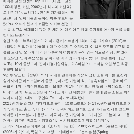
아마존 선정 인생책 Top 100, 〈타임〉 선정
100대 영문 소설, 2000년대 최고의 소설 3위
로 선정됐다. 퓰리처상, 전미비평가협회상, 펜
포크너상, 임팩더블린 문학상 최종 후보에 올
랐으며 오프라 윈프리 북클럽 도서로 선정되
는 등 최고의 화제작이 됐다. 전 세계 35개 언어로 번역·출간되며 300만 부를 돌파
한 베스트셀러다.
출간 직후 〈뉴욕타임스〉와 아마존 베스트셀러 1위에 오른 《자유》(2010)로,
〈타임〉은 작가를 ‘미국의 위대한 소설가’로 소개했다. 이 책은 오프라 윈프리 북
클럽 도서 및 오바마 미국 전 대통령이 여름휴가 동안 읽은 책으로 선정되며 화제
를 모았고, 영미 주요 언론 및 아마존 미국·영국·캐나다 등에서 뽑은 올해 최고의
책 Top 10에 들었으며, 전미비평가협회상, 〈LA타임스〉 도서상 소설 부문 최종
후보에 올랐다.
5년 후 발표한 《순수》 역시 ‘시대를 관통하는 가장 대담한 소설’이라는 호평과
함께 아마존 베스트셀러에 올랐고, 아마존 이달의 책, 〈뉴욕타임스〉 올해의 주
목할 책 1위, 〈워싱턴포스트〉 올해의 책 1위, 미국 도서관 협회 〈북리스트〉 에
디터의 선택 1위로 선정됐다. 역시 오바마 전 대통령이 휴가철에 읽은 소설로 회자
되며 대니얼 크레이그 주연의 TV 드라마로 제작됐다.
2021년 가을 최고의 기대작으로 꼽힌 《크로스로드》는 1970년대를 배경으로 한
가족 사가로, 출간 즉시 작가의 ‘가장 위대하고 완벽한 소설’이라는 찬사를 얻으며
아마존 베스트셀러에 올랐다. 미국 아마존 이달의 책, 〈가디언〉 오늘의 책, 〈옵
저버〉 금주의 책으로 선정됐으며, TV 시리즈로도 제작될 예정이다.
그 외의 책으로는 에세이집 《혼자가 되는 법》(2002)과 회고록 《불편한 지대》
(2006)가 있으며, 독일 작가 프랑크 베데킨트의 《눈뜨는 봄(Spring