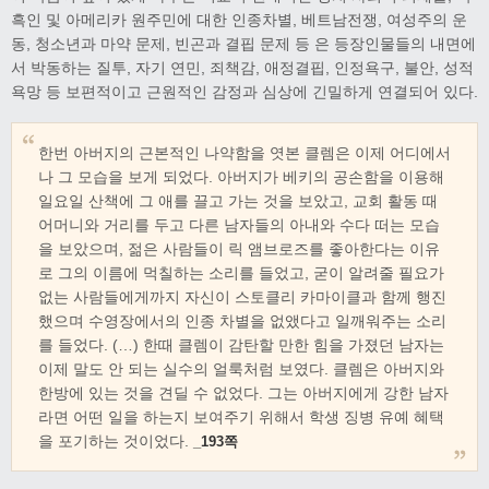
흑인 및 아메리카 원주민에 대한 인종차별, 베트남전쟁, 여성주의 운
동, 청소년과 마약 문제, 빈곤과 결핍 문제 등 은 등장인물들의 내면에
서 박동하는 질투, 자기 연민, 죄책감, 애정결핍, 인정욕구, 불안, 성적
욕망 등 보편적이고 근원적인 감정과 심상에 긴밀하게 연결되어 있다.
한번 아버지의 근본적인 나약함을 엿본 클렘은 이제 어디에서
나 그 모습을 보게 되었다. 아버지가 베키의 공손함을 이용해
일요일 산책에 그 애를 끌고 가는 것을 보았고, 교회 활동 때
어머니와 거리를 두고 다른 남자들의 아내와 수다 떠는 모습
을 보았으며, 젊은 사람들이 릭 앰브로즈를 좋아한다는 이유
로 그의 이름에 먹칠하는 소리를 들었고, 굳이 알려줄 필요가
없는 사람들에게까지 자신이 스토클리 카마이클과 함께 행진
했으며 수영장에서의 인종 차별을 없앴다고 일깨워주는 소리
를 들었다. (…) 한때 클렘이 감탄할 만한 힘을 가졌던 남자는
이제 말도 안 되는 실수의 얼룩처럼 보였다. 클렘은 아버지와
한방에 있는 것을 견딜 수 없었다. 그는 아버지에게 강한 남자
라면 어떤 일을 하는지 보여주기 위해서 학생 징병 유예 혜택
을 포기하는 것이었다.
_193쪽