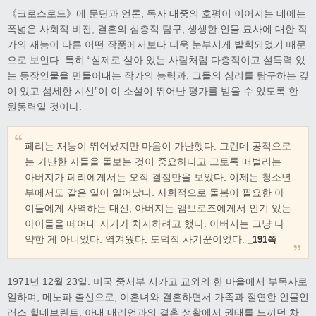
《크로스로드》에 문단과 언론, 독자 대중의 호평이 이어지는 데에는
폭넓은 사회적 비전, 결혼의 심층적 탐구, 생생한 인물 묘사에 대한 작
가의 재능이 다른 어떤 작품에서보다 더욱 눈부시게 발휘되었기 때문
으로 보인다. 특히 “실제로 살아 있는 사람처럼 다층적이고 설득력 있
는 등장인물을 만들어내는 작가의 능력과, 그들의 심리를 탐구하는 깊
이 있고 섬세한 시선”이 이 소설이 뛰어난 평가를 받을 수 있도록 한
원동력일 것이다.
페리는 재능이 뛰어났지만 마음이 가난했다. 그런데 공적으로
는 가난한 자들을 돌보는 것이 중요하다고 그토록 떠벌리는
아버지가 페리에게서는 오직 결점만을 보았다. 이제는 청소년
부에서도 같은 일이 일어났다. 사회적으로 돌봄이 필요한 아
이들에게 사역하는 대신, 아버지는 앰브로즈에게서 인기 있는
아이들을 떼어내 자기가 차지하려고 했다. 아버지는 그냥 나
약한 게 아니었다. 역겨웠다. 도덕적 사기꾼이었다.
_191쪽
1971년 12월 23일. 미국 중서부 시카고 교외의 한 마을에서 부목사로
일하며, 메노파 출신으로, 이혼녀와 결혼하면서 가족과 절연한 인물인
러스 힐데브란트. 아내 매리언과의 결혼 생활에서 권태를 느끼던 차