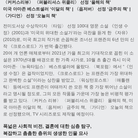
〈커커스리뷰〉 〈퍼블리셔스 위클리〉 선정 ‘올해의 책’
미국 아마존 베스트셀러 ‘이달의 책’ | 〈옵저버〉 선정 ‘금주의 책’ |
〈가디언〉 선정 ‘오늘의 책’
전미도서상 수상작이자 〈타임〉 선정 100대 영문 소설 《인생 수
정》(2001)과 ‘미국의 위대한 소설가’라는 극찬을 듣게 한 《자유》
(2010)로, 미국 최고의 작가로 손꼽혀온 조너선 프랜즌의 6년 만의 신
작 《크로스로드》가 번역·출간됐다.
20여 개 언론 매체로부터 2021년 가을 최고의 기대작으로 꼽힌 이 소
설은 1970년대를 배경으로 한 가족 사가로, 10월 초 출간 즉시 미국
아마존·〈뉴욕타임스〉 베스트셀러에 올랐다. 〈북포럼〉에서 “《인
생 수정》은 걸작이었지만, 《크로스로드》는 프랜즌의 가장 위대하
고 완벽한 소설”이라는 상찬을 받았고, 〈워싱턴포스트〉 〈애틀랜
틱〉 등에서도 프랜즌이 여태까지 쓴 모든 책 중 가장 뛰어난 소설이
라고 명시될 정도로, 그의 모든 작품들 가운데 가장 높은 비평적 평가
를 받고 있다. 〈커커스 리뷰〉 〈퍼블리셔스 위클리〉 올해의 책, 미
국 아마존 이달의 책, 〈옵저버〉 금주의 책, 〈가디언〉 오늘의 책으
로 선정됐으며, TV 시리즈로도 제작될 예정이다.
폭넓은 사회적 비전, 결혼에 대한 심층 탐구,
복잡하고 촘촘한 층위의 생생한 인물 묘사