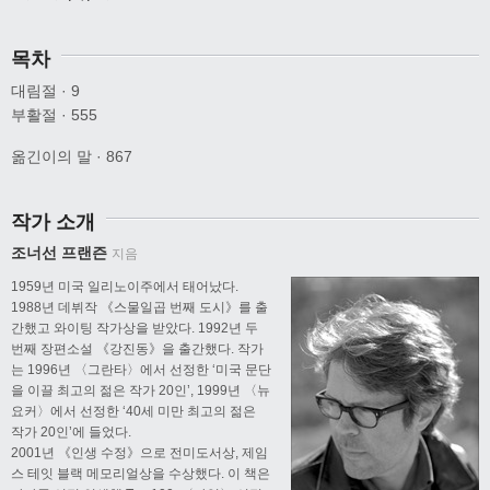
목차
대림절 · 9
부활절 · 555
옮긴이의 말 · 867
작가 소개
조너선 프랜즌
지음
1959년 미국 일리노이주에서 태어났다.
1988년 데뷔작 《스물일곱 번째 도시》를 출
간했고 와이팅 작가상을 받았다. 1992년 두
번째 장편소설 《강진동》을 출간했다. 작가
는 1996년 〈그란타〉에서 선정한 ‘미국 문단
을 이끌 최고의 젊은 작가 20인’, 1999년 〈뉴
요커〉에서 선정한 ‘40세 미만 최고의 젊은
작가 20인’에 들었다.
2001년 《인생 수정》으로 전미도서상, 제임
스 테잇 블랙 메모리얼상을 수상했다. 이 책은